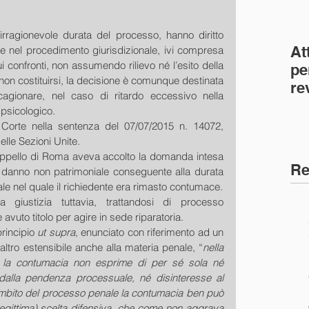
rragionevole durata del processo, hanno diritto 
At
olte nel procedimento giurisdizionale, ivi compresa 
 confronti, non assumendo rilievo né l’esito della 
pe
 non costituirsi, la decisione è comunque destinata 
re
cagionare, nel caso di ritardo eccessivo nella 
co
 psicologico. 
(C
orte nella sentenza del 07/07/2015 n. 14072, 
lle Sezioni Unite. 
’appello di Roma aveva accolto la domanda intesa 
Re
l danno non patrimoniale conseguente alla durata 
non ragionevole di un giudizio penale nel quale il richiedente era rimasto contumace. 
a giustizia tuttavia, trattandosi di processo 
vuto titolo per agire in sede riparatoria. 
rincipio 
ut supra
, enunciato con riferimento ad un 
’altro estensibile anche alla materia penale, “
nella 
la contumacia non esprime di per sé sola né 
e dalla pendenza processuale, né disinteresse al 
ambito del processo penale la contumacia ben può 
egittima) scelta difensiva, che come non aggrava 