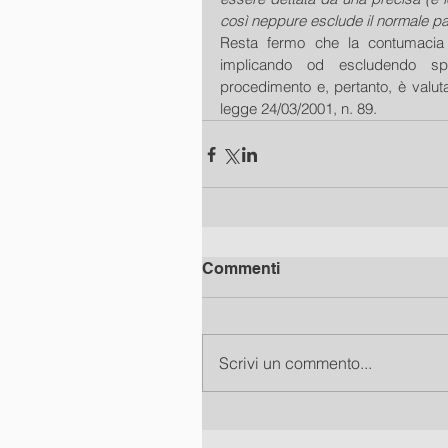
così neppure esclude il normale pa
Resta fermo che la contumacia c
implicando od escludendo spec
procedimento e, pertanto, è valutab
legge 24/03/2001, n. 89.
Commenti
Scrivi un commento...