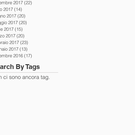
tembre 2017
(22)
22 post
io 2017
(14)
14 post
gno 2017
(20)
20 post
gio 2017
(20)
20 post
le 2017
(15)
15 post
zo 2017
(20)
20 post
braio 2017
(23)
23 post
naio 2017
(13)
13 post
tembre 2016
(17)
17 post
arch By Tags
 ci sono ancora tag.