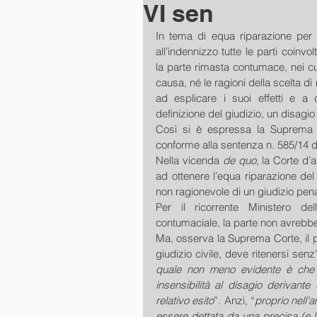
VI sen
In tema di equa riparazione per i
all’indennizzo tutte le parti coinv
la parte rimasta contumace, nei cui
causa, né le ragioni della scelta di
ad esplicare i suoi effetti e a 
definizione del giudizio, un disagio
Così si è espressa la Suprema C
conforme alla sentenza n. 585/14 de
Nella vicenda 
de quo
, la Corte d
ad ottenere l’equa riparazione de
Per il ricorrente Ministero dell
contumaciale, la parte non avrebbe a
Ma, osserva la Suprema Corte, il p
giudizio civile, deve ritenersi senz
quale non meno evidente è che 
insensibilità al disagio derivant
relativo esito
”. Anzi, “
proprio nell’
essere dettata da una precisa (e l