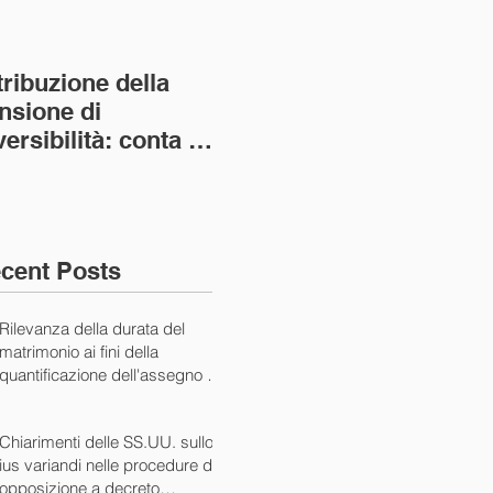
tribuzione della
Va assolto il padre
Not
nsione di
imprenditore in
giu
versibilità: conta la
bancarotta nel caso
pri
nvivenza più lunga
di omesso
nul
ass. Civ. sez. I ord.
mantenimento del
SS.
figlio minore (Ca
10/
cent Posts
Rilevanza della durata del
matrimonio ai fini della
quantificazione dell'assegno di
mantenimento (Cass. Civ. Sez.
I ord. 20507 24/07/2024)
Chiarimenti delle SS.UU. sullo
ius variandi nelle procedure di
opposizione a decreto