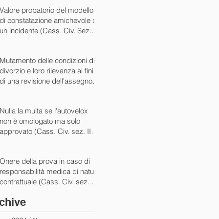
07/05/2024)
Valore probatorio del modello
di constatazione amichevole di
un incidente (Cass. Civ. Sez. III
ord. n. 15431 del 03/06/2024)
Mutamento delle condizioni di
divorzio e loro rilevanza ai fini
di una revisione dell'assegno
(Cass. Civ. Sez. I ord. n. 13175
del 14/05/2024)
Nulla la multa se l'autovelox
non è omologato ma solo
approvato (Cass. Civ. sez. II
ord. n. 10505/2024)
Onere della prova in caso di
responsabilità medica di natura
contrattuale (Cass. Civ. sez. III
ord. 5922 del 05/03/2024)
chive