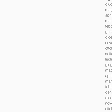
giu
mag
apri
mar
feb
gen
dic
nov
ott
set
lugl
giu
mag
apri
mar
feb
gen
dic
nov
ott