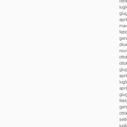
ott
lugl
giu
apri
mar
feb
gen
dic
nov
ott
ott
giu
apri
lugl
apri
giu
feb
gen
ott
set
lugl