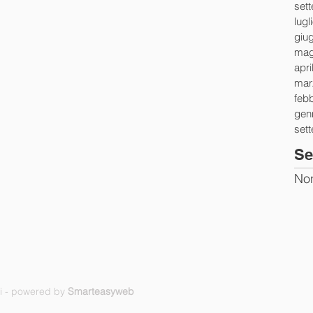
set
lugl
giu
mag
apri
mar
feb
gen
set
Se
Non
ti - powered by
Smarteasyweb