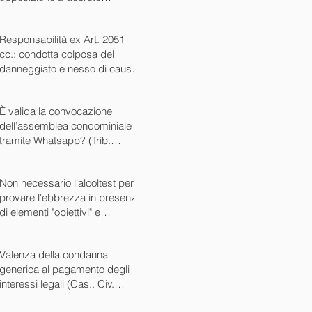
ingiuntivo (Cass. Civ. SS.UU.
sent. 26727 15/10/2024)
Responsabilità ex Art. 2051
cc.: condotta colposa del
danneggiato e nesso di causa
(Cass. Civ. sez. III ord. n.
24799 del 16/09/2024)
È valida la convocazione
dell’assemblea condominiale
tramite Whatsapp? (Trib.
Avellino sent. 1705 08/10/2024)
Non necessario l'alcoltest per
provare l'ebbrezza in presenza
di elementi "obiettivi" e
sintomatici (Cass. Pen. Sez. IV
sent. n. 20763 del 27/05/2024)
Valenza della condanna
generica al pagamento degli
interessi legali (Cas.. Civ.
SS.UU. sent. n. 12449