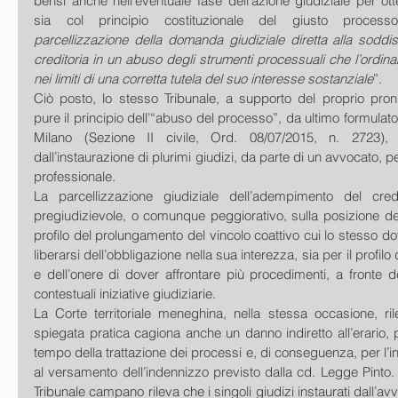
bensì anche nell’eventuale fase dell’azione giudiziale per ot
sia col principio costituzionale del giusto process
parcellizzazione della domanda giudiziale diretta alla soddis
creditoria in un abuso degli strumenti processuali che l’ordinam
nei limiti di una corretta tutela del suo interesse sostanziale
”.
Ciò posto, lo stesso Tribunale, a supporto del proprio pron
pure il principio dell’“abuso del processo”, da ultimo formulato
Milano (Sezione II civile, Ord. 08/07/2015, n. 2723), e
dall’instaurazione di plurimi giudizi, da parte di un avvocato, p
professionale.
La parcellizzazione giudiziale dell’adempimento del cred
pregiudizievole, o comunque peggiorativo, sulla posizione del d
profilo del prolungamento del vincolo coattivo cui lo stesso do
liberarsi dell’obbligazione nella sua interezza, sia per il profilo
e dell’onere di dover affrontare più procedimenti, a fronte del
contestuali iniziative giudiziarie.
La Corte territoriale meneghina, nella stessa occasione, rile
spiegata pratica cagiona anche un danno indiretto all’erario, p
tempo della trattazione dei processi e, di conseguenza, per l’i
al versamento dell’indennizzo previsto dalla cd. Legge Pinto. N
Tribunale campano rileva che i singoli giudizi instaurati dall’avv