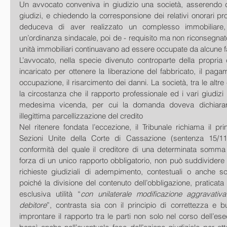
Un avvocato conveniva in giudizio una società, asserendo di
giudizi, e chiedendo la corresponsione dei relativi onorari pro
deduceva di aver realizzato un complesso immobiliare, r
un’ordinanza sindacale, poi de - requisito ma non riconsegnato,
unità immobiliari continuavano ad essere occupate da alcune f
L’avvocato, nella specie divenuto controparte della propria c
incaricato per ottenere la liberazione del fabbricato, il pagam
occupazione, il risarcimento dei danni. La società, tra le altre
la circostanza che il rapporto professionale ed i vari giudizi s
medesima vicenda, per cui la domanda doveva dichiarars
illegittima parcellizzazione del credito
Nel ritenere fondata l’eccezione, il Tribunale richiama il prin
Sezioni Unite della Corte di Cassazione (sentenza 15/11/
conformità del quale il creditore di una determinata somma 
forza di un unico rapporto obbligatorio, non può suddividere il
richieste giudiziali di adempimento, contestuali o anche sc
poiché la divisione del contenuto dell’obbligazione, praticata 
esclusiva utilità “
con unilaterale modificazione aggravativa
debitore
”, contrasta sia con il principio di correttezza e 
improntare il rapporto tra le parti non solo nel corso dell’ese