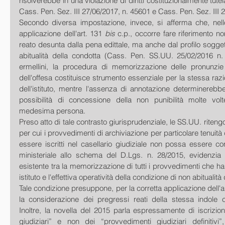
risolverebbe in una violazione di diritti costituzionalmente tutel
Cass. Pen. Sez. III 27/06/2017, n. 45601 e Cass. Pen. Sez. III 
Secondo diversa impostazione, invece, si afferma che, nello 
applicazione dell'art. 131 
bis
 c.p., occorre fare riferimento non
reato desunta dalla pena edittale, ma anche dal profilo soggett
abitualità della condotta (Cass. Pen. SS.UU. 25/02/2016 n.
ermellini, la procedura di memorizzazione delle pronunzie 
dell'offesa costituisce strumento essenziale per la stessa raziona
dell'istituto, mentre l'assenza di annotazione determinerebb
possibilità di concessione della non punibilità molte volte
medesima persona.
Preso atto di tale contrasto giurisprudenziale, le SS.UU. riteng
per cui i provvedimenti di archiviazione per particolare tenuità
essere iscritti nel casellario giudiziale non possa essere co
ministeriale allo schema del D.Lgs. n. 28/2015, evidenzia l
esistente tra la memorizzazione di tutti i provvedimenti che ha
istituto e l'effettiva operatività della condizione di non abitual
Tale condizione presuppone, per la corretta applicazione dell'ar
la considerazione dei pregressi reati della stessa indole c
Inoltre, la novella del 2015 parla espressamente di iscrizio
giudiziari” e non dei “provvedimenti giudiziari definitivi