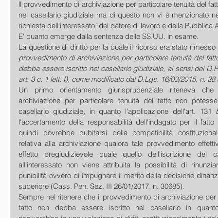
ll provvedimento di archiviazione per particolare tenuità del fatt
nel casellario giudiziale ma di questo non vi è menzionato nei ce
richiesta dell'interessato, del datore di lavoro e della Pubblica
E' quanto emerge dalla sentenza delle SS.UU. in esame.
La questione di diritto per la quale il ricorso era stato rimesso
provvedimento di archiviazione per particolare tenuità del fatto,
debba essere iscritto nel casellario giudiziale, ai sensi del D.P
art. 3 c. 1 lett. f), come modificato dal D.Lgs. 16/03/2015, n. 28 
Un primo orientamento giurisprudenziale riteneva che 
archiviazione per particolare tenuità del fatto non potesser
casellario giudiziale, in quanto l'applicazione dell'art. 131 
l'accertamento della responsabilità dell'indagato per il fatto 
quindi dovrebbe dubitarsi della compatibilità costituzional
relativa alla archiviazione qualora tale provvedimento effett
effetto pregiudizievole quale quello dell'iscrizione del c
all'interessato non viene attribuita la possibilità di rinunzi
punibilità ovvero di impugnare il merito della decisione dinanz
superiore (Cass. Pen. Sez. III 26/01/2017, n. 30685).
Sempre nel ritenere che il provvedimento di archiviazione per p
fatto non debba essere iscritto nel casellario in quanto 