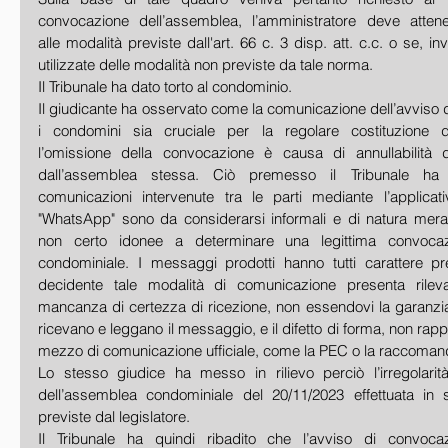
convocazione dell’assemblea, l’amministratore deve attene
alle modalità previste dall'art. 66 c. 3 disp. att. c.c. o se, 
utilizzate delle modalità non previste da tale norma.
Il Tribunale ha dato torto al condominio. 
Il giudicante ha osservato come la comunicazione dell’avviso di
i condomini sia cruciale per la regolare costituzione del
l’omissione della convocazione è causa di annullabilità d
dall’assemblea stessa. Ciò premesso il Tribunale ha s
comunicazioni intervenute tra le parti mediante l’applicat
"WhatsApp" sono da considerarsi informali e di natura mera
non certo idonee a determinare una legittima convocazi
condominiale. I messaggi prodotti hanno tutti carattere pre
decidente tale modalità di comunicazione presenta rilevanti
mancanza di certezza di ricezione, non essendovi la garanzia 
ricevano e leggano il messaggio, e il difetto di forma, non rap
mezzo di comunicazione ufficiale, come la PEC o la raccoman
Lo stesso giudice ha messo in rilievo perciò l’irregolarit
dell’assemblea condominiale del 20/11/2023 effettuata in s
previste dal legislatore.
Il Tribunale ha quindi ribadito che l’avviso di convocaz