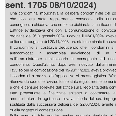
sent. 1705 08/10/2024)
Una condomina impugnava la delibera condominiale del 20
che non era stata regolarmente convocata alla riunio
conseguenza chiedeva che ne fosse dichiarata la nullità/annullabil
L’attrice evidenziava che con la comunicazione di convoca
ordinaria del 9/10 gennaio 2024, ricevuta il 03/01/2024, avev
delibera impugnata del 20/11/2023, era stato nominato il nuovo
Il condominio si costituiva deducendo che i condomini si 
autoconvocati in assemblea avvalendosi di un mo
dall’amministratore dimissionario e consegnato ad uno 
condomino. Quest’ultimo, dopo aver ricevuto dall’amminist
l’avviso per la convocazione del 19-20/11/2023, aveva provveduto
i condomini a mezzo dell’applicativo di messaggistica “Wha
riteneva dunque che l’avviso fosse stato regolarmente comunicat
e che le censure sollevate dall’attrice sulla regolarità della co
tutto pretestuose e finalizzate soltanto a contrastare 
amministratore. In ogni caso rilevava che la delibera impugna
sostituita dalla successiva delibera del 22/03/2024, avente
quella oggetto di contestazione. 
Sulla base di tale quadro veniva pertanto richiesto al T