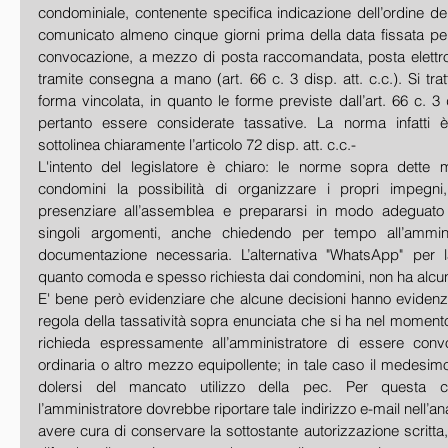
condominiale, contenente specifica indicazione dell’ordine de
comunicato almeno cinque giorni prima della data fissata per
convocazione, a mezzo di posta raccomandata, posta elettroni
tramite consegna a mano (art. 66 c. 3 disp. att. c.c.). Si trat
forma vincolata, in quanto le forme previste dall’art. 66 c. 3 
pertanto essere considerate tassative. La norma infatti è
sottolinea chiaramente l’articolo 72 disp. att. c.c.-
L'intento del legislatore è chiaro: le norme sopra dette m
condomini la possibilità di organizzare i propri impegn
presenziare all’assemblea e prepararsi in modo adeguato a
singoli argomenti, anche chiedendo per tempo all’amminis
documentazione necessaria. L’alternativa "WhatsApp" per l
quanto comoda e spesso richiesta dai condomini, non ha alcun
E' bene però evidenziare che alcune decisioni hanno evidenzi
regola della tassatività sopra enunciata che si ha nel moment
richieda espressamente all’amministratore di essere con
ordinaria o altro mezzo equipollente; in tale caso il medesi
dolersi del mancato utilizzo della pec. Per questa co
l’amministratore dovrebbe riportare tale indirizzo e-mail nell’a
avere cura di conservare la sottostante autorizzazione scritta,