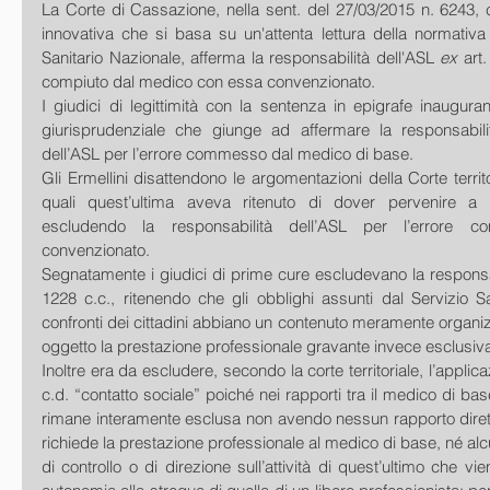
La Corte di Cassazione, nella sent. del 27/03/2015 n. 6243, c
innovativa che si basa su un'attenta lettura della normativa is
Sanitario Nazionale, afferma la responsabilità dell'ASL 
ex 
art.
compiuto dal medico con essa convenzionato. 
I giudici di legittimità con la sentenza in epigrafe inaugura
giurisprudenziale che giunge ad affermare la responsabili
dell’ASL per l’errore commesso dal medico di base. 
Gli Ermellini disattendono le argomentazioni della Corte territo
quali quest’ultima aveva ritenuto di dover pervenire a c
escludendo la responsabilità dell’ASL per l’errore c
convenzionato. 
Segnatamente i giudici di prime cure escludevano la responsab
1228 c.c., ritenendo che gli obblighi assunti dal Servizio Sa
confronti dei cittadini abbiano un contenuto meramente organiz
oggetto la prestazione professionale gravante invece esclusi
Inoltre era da escludere, secondo la corte territoriale, l’applica
c.d. “contatto sociale” poiché nei rapporti tra il medico di base
rimane interamente esclusa non avendo nessun rapporto dirett
richiede la prestazione professionale al medico di base, né alcu
di controllo o di direzione sull’attività di quest’ultimo che vie