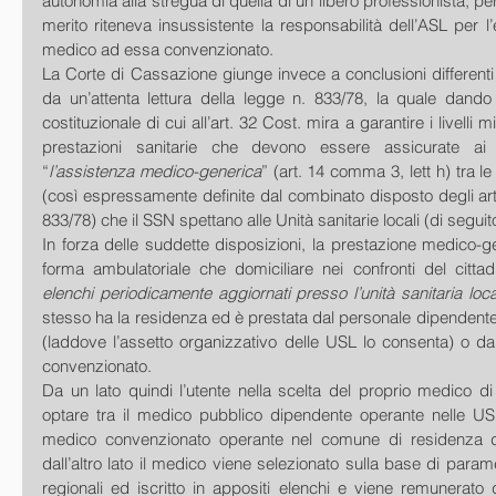
autonomia alla stregua di quella di un libero professionista; per t
merito riteneva insussistente la responsabilità dell’ASL per 
medico ad essa convenzionato. 
La Corte di Cassazione giunge invece a conclusioni different
da un’attenta lettura della legge n. 833/78, la quale dando ef
costituzionale di cui all’art. 32 Cost. mira a garantire i livelli m
prestazioni sanitarie che devono essere assicurate ai ci
“
l’assistenza medico-generica
” (art. 14 comma 3, lett h) tra le
(così espressamente definite dal combinato disposto degli artt
833/78) che il SSN spettano alle Unità sanitarie locali (di seguit
In forza delle suddette disposizioni, la prestazione medico-ge
forma ambulatoriale che domiciliare nei confronti del cittad
elenchi periodicamente aggiornati presso l’unità sanitaria loca
stesso ha la residenza ed è prestata dal personale dipendente 
(laddove l’assetto organizzativo delle USL lo consenta) o da
convenzionato. 
Da un lato quindi l’utente nella scelta del proprio medico di
optare tra il medico pubblico dipendente operante nelle USL
medico convenzionato operante nel comune di residenza del
dall’altro lato il medico viene selezionato sulla base di paramet
regionali ed iscritto in appositi elenchi e viene remunerato d