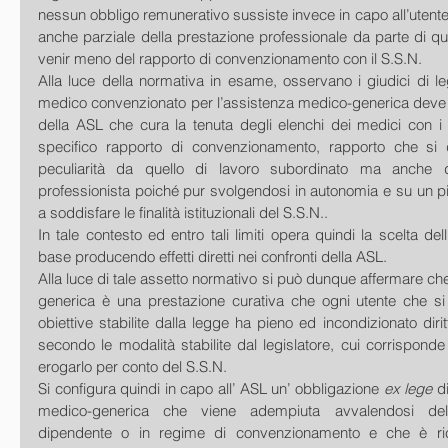
nessun obbligo remunerativo sussiste invece in capo all’utente
anche parziale della prestazione professionale da parte di que
venir meno del rapporto di convenzionamento con il S.S.N. 
Alla luce della normativa in esame, osservano i giudici di legi
medico convenzionato per l’assistenza medico-generica deve a
della ASL che cura la tenuta degli elenchi dei medici con i q
specifico rapporto di convenzionamento, rapporto che si d
peculiarità da quello di lavoro subordinato ma anche d
professionista poiché pur svolgendosi in autonomia e su un pian
a soddisfare le finalità istituzionali del S.S.N.. 
In tale contesto ed entro tali limiti opera quindi la scelta del
base producendo effetti diretti nei confronti della ASL. 
Alla luce di tale assetto normativo si può dunque affermare ch
generica è una prestazione curativa che ogni utente che si t
obiettive stabilite dalla legge ha pieno ed incondizionato diritto
secondo le modalità stabilite dal legislatore, cui corrisponde 
erogarlo per conto del S.S.N. 
Si configura quindi in capo all’ ASL un’ obbligazione 
ex lege
 d
medico-generica che viene adempiuta avvalendosi del
dipendente o in regime di convenzionamento e che è ricond