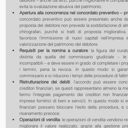
debitore – anche da terzi, purché migliorative e comparabi
evita la svalutazione abusiva del patrimonio.    
Apertura alla concorrenza nel concordato preventivo – p
concordato preventivo può essere presentato anche dai
proposta del debitore non prevede la soddisfazione di alme
chirografari, purché si tratti di proposta migliorativ
favorisce l’immissione di nuovi capitali nell’impresa in
valorizzazione del patrimonio del debitore.   
Requisiti per la nomina a curatore
: la figura del curat
distinta da quella del commissario giudiziale – l
incompatibili – e deve essere in grado di completare i pro
i termini, pena la revoca. In questo modo si garanti
commissario e si riducono i tempi delle procedure di fallim
Ristrutturazione dei debiti
: l’accordo può essere conc
creditori finanziari, se questi rappresentano almeno la me
fermo l’integrale pagamento dei creditori non finanziar
imprese fornitrici di beni e servizi). In questo modo si ev
finanziari possano bloccare l’esito della procedura, e q
risanamento precoce.   
Operazioni di vendita
: le operazioni di vendita vendono res
migliorare il valore realizzato, grazie alla gestione prio