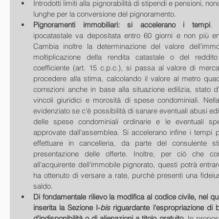
Introdotti limiti alla pignorabilità di stipendi e pensioni, n
lunghe per la conversione del pignoramento.   
Pignoramenti immobiliari: si accelerano i tempi
. 
ipocatastale va depositata entro 60 giorni e non più ent
Cambia inoltre la determinazione del valore dell'immob
moltiplicazione della rendita catastale o del reddit
coefficiente (art. 15 c.p.c.), si passa al valore di merca
procedere alla stima, calcolando il valore al metro quad
correzioni anche in base alla situazione edilizia, stato 
vincoli giuridici e morosità di spese condominiali. Nell
evidenziato se c'è possibilità di sanare eventuali abusi edil
delle spese condominiali ordinarie e le eventuali spe
approvate dall'assemblea. Si accelerano infine i tempi p
effettuare in cancelleria, da parte del consulente st
presentazione delle offerte. Inoltre, per ciò che c
all'acquirente dell'immobile pignorato, questi potrà entra
ha ottenuto di versare a rate, purchè presenti una fideiu
saldo.   
Di fondamentale rilievo la modifica al codice civile, nel qua
inserita la Sezione I-
bis
 riguardante l'espropriazione di b
d'indisponibilità o di alienazioni a titolo gratuito
. In proposi