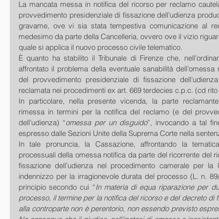
La mancata messa in notifica del ricorso per reclamo cautel
provvedimento presidenziale di fissazione dell’udienza produce 
gravame, ove vi sia stata tempestiva comunicazione al rec
medesimo da parte della Cancelleria, ovvero ove il vizio riguar
quale si applica il nuovo processo civile telematico. 
È quanto ha stabilito il Tribunale di Firenze che, nell’ordi
affrontato il problema della eventuale sanabilità dell’omessa n
del provvedimento presidenziale di fissazione dell’udienza c
reclamata nei procedimenti ex art. 669 terdecies c.p.c. (cd rito
In particolare, nella presente vicenda, la parte reclamant
rimessa in termini per la notifica del reclamo (e del provve
dell’udienza) “
omessa per un disguido
”, invocando a tal fine 
espresso dalle Sezioni Unite della Suprema Corte nella senten
In tale pronuncia, la Cassazione, affrontando la tematic
processuali della omessa notifica da parte del ricorrente del ri
fissazione dell’udienza nel procedimento camerale per la li
indennizzo per la irragionevole durata del processo (L. n. 89/2
principio secondo cui “
In materia di equa riparazione per dur
processo, il termine per la notifica del ricorso e del decreto di 
alla controparte non è perentorio, non essendo previsto espre