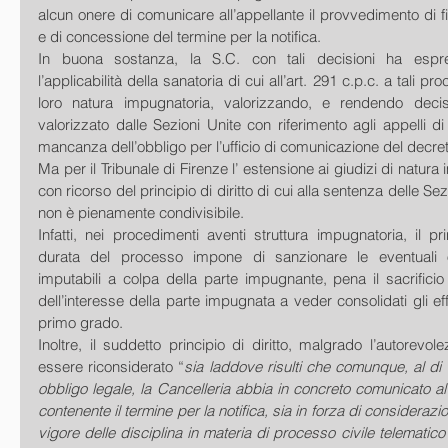
alcun onere di comunicare all’appellante il provvedimento di fi
e di concessione del termine per la notifica.  
In buona sostanza, la S.C. con tali decisioni ha espre
l’applicabilità della sanatoria di cui all’art. 291 c.p.c. a tali p
loro natura impugnatoria, valorizzando, e rendendo decisi
valorizzato dalle Sezioni Unite con riferimento agli appelli di 
mancanza dell’obbligo per l’ufficio di comunicazione del decret
Ma per il Tribunale di Firenze l’ estensione ai giudizi di natura 
con ricorso del principio di diritto di cui alla sentenza delle Sez
non è pienamente condivisibile. 
Infatti, nei procedimenti aventi struttura impugnatoria, il pri
durata del processo impone di sanzionare le eventuali om
imputabili a colpa della parte impugnante, pena il sacrifici
dell’interesse della parte impugnata a veder consolidati gli effe
primo grado. 
Inoltre, il suddetto principio di diritto, malgrado l’autorevol
essere riconsiderato “
sia laddove risulti che comunque, al di l
obbligo legale, la Cancelleria abbia in concreto comunicato al 
contenente il termine per la notifica, sia in forza di considerazioni
vigore delle disciplina in materia di processo civile telematico