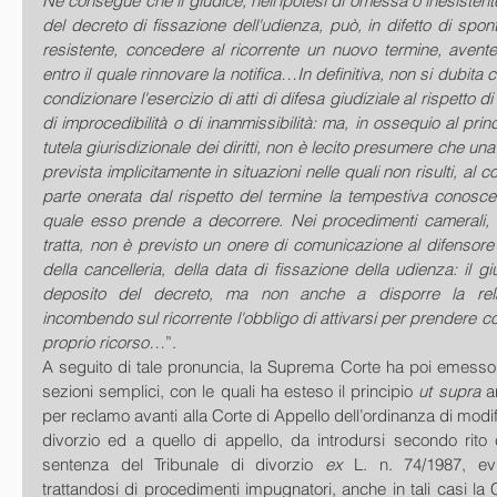
Ne consegue che il giudice, nell'ipotesi di omessa o inesistente 
del decreto di fissazione dell'udienza, può, in difetto di spon
resistente, concedere al ricorrente un nuovo termine, avente 
entro il quale rinnovare la notifica…In definitiva, non si dubita c
condizionare l'esercizio di atti di difesa giudiziale al rispetto d
di improcedibilità o di inammissibilità: ma, in ossequio al princip
tutela giurisdizionale dei diritti, non è lecito presumere che un
prevista implicitamente in situazioni nelle quali non risulti, al c
parte onerata dal rispetto del termine la tempestiva conosc
quale esso prende a decorrere. Nei procedimenti camerali, c
tratta, non è previsto un onere di comunicazione al difensore d
della cancelleria, della data di fissazione della udienza: il gi
deposito del decreto, ma non anche a disporre la relat
incombendo sul ricorrente l'obbligo di attivarsi per prendere cog
proprio ricorso…
”. 
A seguito di tale pronuncia, la Suprema Corte ha poi emesso d
sezioni semplici, con le quali ha esteso il principio 
ut supra 
a
per reclamo avanti alla Corte di Appello dell’ordinanza di modifi
divorzio ed a quello di appello, da introdursi secondo rito 
sentenza del Tribunale di divorzio 
ex 
L. n. 74/1987, ev
trattandosi di procedimenti impugnatori, anche in tali casi la 