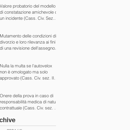
07/05/2024)
Valore probatorio del modello
di constatazione amichevole di
un incidente (Cass. Civ. Sez. III
ord. n. 15431 del 03/06/2024)
Mutamento delle condizioni di
divorzio e loro rilevanza ai fini
di una revisione dell'assegno
(Cass. Civ. Sez. I ord. n. 13175
del 14/05/2024)
Nulla la multa se l'autovelox
non è omologato ma solo
approvato (Cass. Civ. sez. II
ord. n. 10505/2024)
Onere della prova in caso di
responsabilità medica di natura
contrattuale (Cass. Civ. sez. III
ord. 5922 del 05/03/2024)
chive