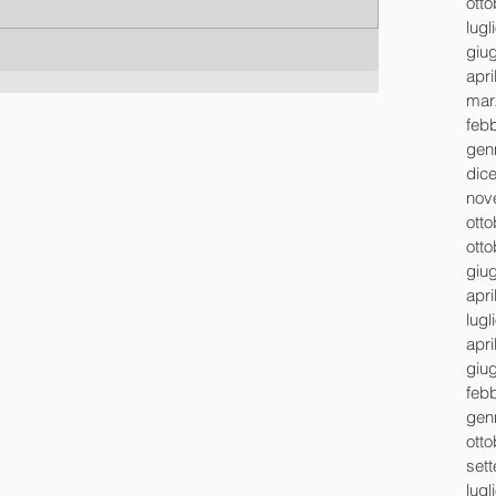
ott
lugl
giu
apri
mar
feb
gen
dic
nov
ott
ott
giu
apri
lugl
apri
giu
feb
gen
ott
set
lugl