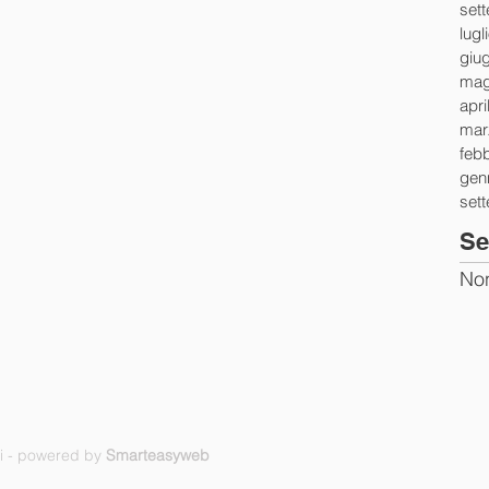
set
lugl
giu
mag
apri
mar
feb
gen
set
Se
Non
ti - powered by
Smarteasyweb