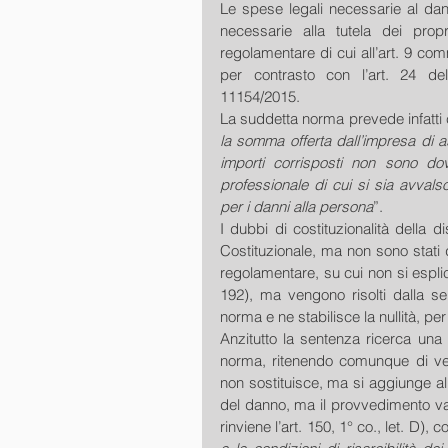
Le spese legali necessarie al dann
necessarie alla tutela dei propr
regolamentare di cui all’art. 9 com
per contrasto con l’art. 24 del
11154/2015. 
La suddetta norma prevede infatti c
la somma offerta dall’impresa di a
importi corrisposti non sono do
professionale di cui si sia avvals
per i danni alla persona
”. 
I dubbi di costituzionalità della d
Costituzionale, ma non sono stati 
regolamentare, su cui non si esplic
192), ma vengono risolti dalla se
norma e ne stabilisce la nullità, per
Anzitutto la sentenza ricerca una i
norma, ritenendo comunque di vede
non sostituisce, ma si aggiunge all
del danno, ma il provvedimento va o
rinviene l’art. 150, 1° co., let. D), 