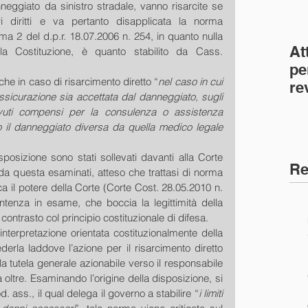
eggiato da sinistro stradale, vanno risarcite se 
i diritti e va pertanto disapplicata la norma 
ma 2 del d.p.r. 18.07.2006 n. 254, in quanto nulla 
At
la Costituzione, è quanto stabilito da Cass. 
pe
he in caso di risarcimento diretto “
nel caso in cui 
re
ssicurazione sia accettata dal danneggiato, sugli 
co
vuti compensi per la consulenza o assistenza 
(C
o il danneggiato diversa da quella medico legale 
isposizione sono stati sollevati davanti alla Corte 
Re
da questa esaminati, atteso che trattasi di norma 
a il potere della Corte (Corte Cost. 28.05.2010 n. 
ntenza in esame, che boccia la legittimità della 
 contrasto col principio costituzionale di difesa. 
nterpretazione orientata costituzionalmente della 
rla laddove l’azione per il risarcimento diretto 
a tutela generale azionabile verso il responsabile 
ltre. Esaminando l’origine della disposizione, si 
cod. ass., il qual delega il governo a stabilire “
i limiti 