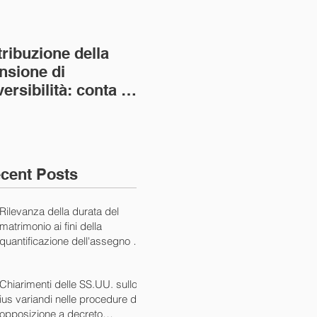
tribuzione della
Va assolto il padre
Not
nsione di
imprenditore in
giu
versibilità: conta la
bancarotta nel caso
pri
nvivenza più lunga
di omesso
nul
ass. Civ. sez. I ord.
mantenimento del
SS.
figlio minore (Ca
10/
cent Posts
Rilevanza della durata del
matrimonio ai fini della
quantificazione dell'assegno di
mantenimento (Cass. Civ. Sez.
I ord. 20507 24/07/2024)
Chiarimenti delle SS.UU. sullo
ius variandi nelle procedure di
opposizione a decreto