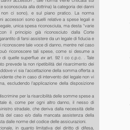
i danni accessori
”, tale norma viene criticata sul 
sconosciuta alla dottrina) la categoria dei danni 
 non ci sono), e sul piano pratico. La norma 
i accessori sono quelli relative a spese legali e 
-legale, unica spesa riconosciuta, ma desta “varie 
on il principio già riconosciuto dalla Corte 
rantito di farsi assistere da un legale di fiducia e 
i riconoscere tale voce di danno, mentre nel caso 
di soluzione giudiziale il giudice può riconoscere tali spese, come si desume a 
 di quelle superflue 
ex 
art. 92 I co c.p.c. . Tale 
 prevede la non ripetibilità del risarcimento dei 
laddove vi sia l’accettazione della somma offerta a 
vidente che in caso di intervento del legale non vi 
, escludendo l’applicazione della disposizione 
 discrimine per la risarcibilità delle somme spese a 
itale è, come per ogni altro danno, il nesso di 
 sinistro stradale, che deriva dalla necessità delle 
tà del caso e/o dalla mancata assistenza della 
ta dalle norme del codice delle assicurazioni. 
ionale, in quanto limitativa del diritto di difesa, 