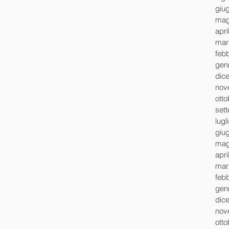
giu
mag
apri
mar
feb
gen
dic
nov
ott
set
lugl
giu
mag
apri
mar
feb
gen
dic
nov
ott