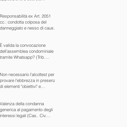
ingiuntivo (Cass. Civ. SS.UU.
sent. 26727 15/10/2024)
Responsabilità ex Art. 2051
cc.: condotta colposa del
danneggiato e nesso di causa
(Cass. Civ. sez. III ord. n.
24799 del 16/09/2024)
È valida la convocazione
dell’assemblea condominiale
tramite Whatsapp? (Trib.
Avellino sent. 1705 08/10/2024)
Non necessario l'alcoltest per
provare l'ebbrezza in presenza
di elementi "obiettivi" e
sintomatici (Cass. Pen. Sez. IV
sent. n. 20763 del 27/05/2024)
Valenza della condanna
generica al pagamento degli
interessi legali (Cas.. Civ.
SS.UU. sent. n. 12449