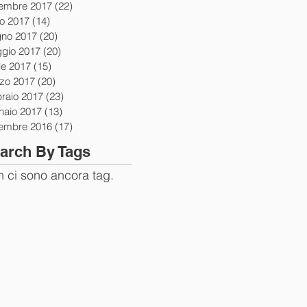
tembre 2017
(22)
22 post
io 2017
(14)
14 post
gno 2017
(20)
20 post
gio 2017
(20)
20 post
le 2017
(15)
15 post
zo 2017
(20)
20 post
braio 2017
(23)
23 post
naio 2017
(13)
13 post
tembre 2016
(17)
17 post
arch By Tags
 ci sono ancora tag.