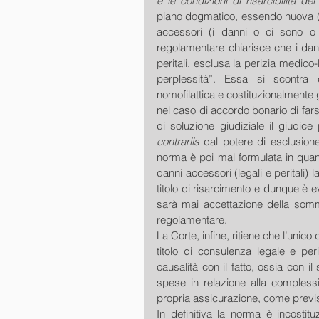
e le condizioni di risarcibilità de
piano dogmatico, essendo nuova (e 
accessori (i danni o ci sono o
regolamentare chiarisce che i dann
peritali, esclusa la perizia medico
perplessità”. Essa si scontra c
nomofilattica e costituzionalmente ga
nel caso di accordo bonario di fars
contrariis 
dal potere di esclusione
norma è poi mal formulata in quanto
danni accessori (legali e peritali) 
titolo di risarcimento e dunque è e
sarà mai accettazione della somma
regolamentare. 
La Corte, infine, ritiene che l’unico
titolo di consulenza legale e per
causalità con il fatto, ossia con il
spese in relazione alla complessi
propria assicurazione, come previs
In definitiva la norma è incostituz