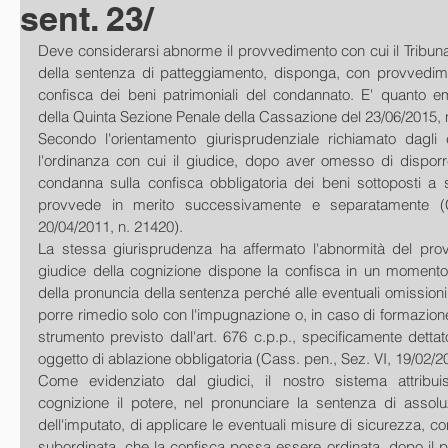
sent. 23/
Deve considerarsi abnorme il provvedimento con cui il Tribuna
della sentenza di patteggiamento, disponga, con provvedimen
confisca dei beni patrimoniali del condannato. E' quanto e
della Quinta Sezione Penale della Cassazione del 23/06/2015, 
Secondo l'orientamento giurisprudenziale richiamato dagli 
l'ordinanza con cui il giudice, dopo aver omesso di disporr
condanna sulla confisca obbligatoria dei beni sottoposti a s
provvede in merito successivamente e separatamente (Ca
20/04/2011, n. 21420). 
La stessa giurisprudenza ha affermato l'abnormità del prov
giudice della cognizione dispone la confisca in un momento
della pronuncia della sentenza perché alle eventuali omissioni 
porre rimedio solo con l'impugnazione o, in caso di formazione 
strumento previsto dall'art. 676 c.p.p., specificamente dettato
oggetto di ablazione obbligatoria (Cass. pen., Sez. VI, 19/02/20
Come evidenziato dal giudici, il nostro sistema attribuis
cognizione il potere, nel pronunciare la sentenza di assol
dell'imputato, di applicare le eventuali misure di sicurezza, co
subordinata, che la confisca possa essere ordinata, dopo il p