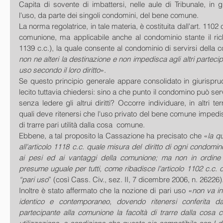
Capita di sovente di imbattersi, nelle aule di Tribunale, in gi
l'uso, da parte dei singoli condomini, del bene comune. 
La norma regolatrice, in tale materia, è costituita dall'art. 1102 c
comunione, ma applicabile anche al condominio stante il richi
1139 c.c.), la quale consente al condominio di servirsi della
non ne alteri la destinazione e non impedisca agli altri partecipa
uso secondo il loro diritto
». 
Se questo principio generale appare consolidato in giurispru
lecito tuttavia chiedersi: sino a che punto il condomino può se
senza ledere gli altrui diritti? Occorre individuare, in altri term
quali deve ritenersi che l'uso privato del bene comune impedisc
di trarre pari utilità dalla cosa  comune. 
Ebbene, a tal proposito la Cassazione ha precisato che «
la qu
all'articolo 1118 c.c. quale misura del diritto di ogni condomino
ai pesi ed ai vantaggi della comunione; ma non in ordine 
presume uguale per tutti, come ribadisce l'articolo 1102 c.c. con 
“pari uso
” (così Cass. Civ., sez. II, 7 dicembre 2006, n. 26226).
Inoltre è stato affermato che la nozione di pari uso «
non va in
identico e contemporaneo, dovendo ritenersi conferita da
partecipante alla comunione la facoltà di trarre dalla cosa 