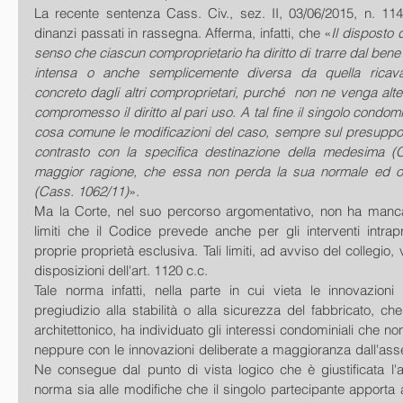
La recente sentenza Cass. Civ., sez. II, 03/06/2015, n. 11445
dinanzi passati in rassegna. Afferma, infatti, che «
Il disposto d
senso che ciascun comproprietario ha diritto di trarre dal bene c
intensa o anche semplicemente diversa da quella ricava
concreto dagli altri comproprietari, purché  non ne venga alter
compromesso il diritto al pari uso. A tal fine il singolo condom
cosa comune le modificazioni del caso, sempre sul presupposto 
contrasto con la specifica destinazione della medesima (C
maggior ragione, che essa non perda la sua normale ed ori
(Cass. 1062/11)
». 
Ma la Corte, nel suo percorso argomentativo, non ha mancat
limiti che il Codice prevede anche per gli interventi intrapr
proprie proprietà esclusiva. Tali limiti, ad avviso del collegio, 
disposizioni dell'art. 1120 c.c. 
Tale norma infatti, nella parte in cui vieta le innovazion
pregiudizio alla stabilità o alla sicurezza del fabbricato, che
architettonico, ha individuato gli interessi condominiali che n
neppure con le innovazioni deliberate a maggioranza dall'ass
Ne consegue dal punto di vista logico che è giustificata l'ap
norma sia alle modifiche che il singolo partecipante apporta