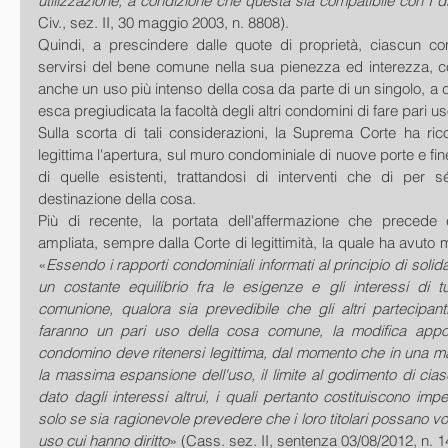
utilizzazione, a condizione che questa sia compatibile con I dirit
Civ., sez. II, 30 maggio 2003, n. 8808). 
Quindi, a prescindere dalle quote di proprietà, ciascun con
servirsi del bene comune nella sua pienezza ed interezza, 
anche un uso più intenso della cosa da parte di un singolo, a 
esca pregiudicata la facoltà degli altri condomini di fare pari u
Sulla scorta di tali considerazioni, la Suprema Corte ha ric
legittima l'apertura, sul muro condominiale di nuove porte e fin
di quelle esistenti, trattandosi di interventi che di per s
destinazione della cosa. 
Più di recente, la portata dell'affermazione che precede è
ampliata, sempre dalla Corte di legittimità, la quale ha avuto 
«
Essendo i rapporti condominiali informati al principio di solidar
un costante equilibrio fra le esigenze e gli interessi di tutt
comunione, qualora sia prevedibile che gli altri partecipant
faranno un pari uso della cosa comune, la modifica apport
condomino deve ritenersi legittima, dal momento che in una mate
la massima espansione dell'uso, il limite al godimento di cia
dato dagli interessi altrui, i quali pertanto costituiscono imp
solo se sia ragionevole prevedere che i loro titolari possano vol
uso cui hanno diritto
» (Cass. sez. II, sentenza 03/08/2012, n. 1