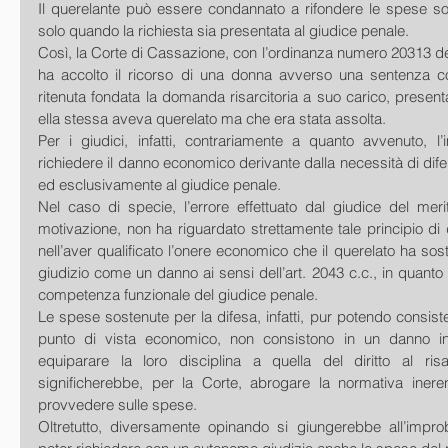
Il querelante può essere condannato a rifondere le spese sos
solo quando la richiesta sia presentata al giudice penale. 
Così, la Corte di Cassazione, con l’ordinanza numero 20313 dep
ha accolto il ricorso di una donna avverso una sentenza co
ritenuta fondata la domanda risarcitoria a suo carico, present
ella stessa aveva querelato ma che era stata assolta. 
Per i giudici, infatti, contrariamente a quanto avvenuto, l’
richiedere il danno economico derivante dalla necessità di difen
ed esclusivamente al giudice penale. 
Nel caso di specie, l’errore effettuato dal giudice del meri
motivazione, non ha riguardato strettamente tale principio di d
nell’aver qualificato l’onere economico che il querelato ha soste
giudizio come un danno ai sensi dell’art. 2043 c.c., in quanto 
competenza funzionale del giudice penale. 
Le spese sostenute per la difesa, infatti, pur potendo consist
punto di vista economico, non consistono in un danno in
equiparare la loro disciplina a quella del diritto al ris
significherebbe, per la Corte, abrogare la normativa iner
provvedere sulle spese. 
Oltretutto, diversamente opinando si giungerebbe all’improb