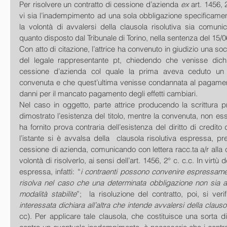
Per risolvere un contratto di cessione d’azienda 
ex
 art. 1456, 
vi sia l’inadempimento ad una sola obbligazione specificamen
la volontà di avvalersi della clausola risolutiva sia comunic
quanto disposto dal Tribunale di Torino, nella sentenza del 15/0
Con atto di citazione, l’attrice ha convenuto in giudizio una soci
del legale rappresentante pt, chiedendo che venisse dichiara
cessione d’azienda col quale la prima aveva ceduto un 
convenuta e che quest’ultima venisse condannata al pagament
danni per il mancato pagamento degli effetti cambiari. 
Nel caso in oggetto, parte attrice producendo la scrittura p
dimostrato l’esistenza del titolo, mentre la convenuta, non ess
ha fornito prova contraria dell’esistenza del diritto di credito d
l’istante si è avvalsa della  clausola risolutiva espressa, pre
cessione di azienda, comunicando con lettera racc.ta a/r alla c
volontà di risolverlo, ai sensi dell’art. 1456, 2° c. c.c. In virtù d
espressa, infatti: “
i contraenti possono convenire espressament
risolva nel caso che una determinata obbligazione non sia 
modalità stabilite
”;  la risoluzione del contratto, poi, si veri
interessata dichiara all’altra che intende avvalersi della clausol
cc). Per applicare tale clausola, che costituisce una sorta di 