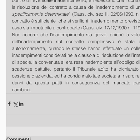
contro un eventuale inadempimento, è necessario che i contra
la risoluzione del contratto a causa dell’inadempimento di u
specificamente determinate
” (Cass. civ. sez II, 02/06/1990, n 5
contratto è sufficiente  che si verifichi l’inadempimento previsto
esso sia imputabile a controparte (Cass. civ. 17/12/1990 n. 119
Non occorre che l’inadempimento sia grave, poiché la valuta
dell’inadempimento sul contratto complessivo è stata eff
autonomamente, quando le stesse hanno effettuato un colleg
inadempimenti considerati nella clausola di risoluzione dell’inte
di specie, la convenuta si era resa inadempiente all’obbligo di 
scadenze pattuite, pertanto il Tribunale adìto ha dichiarato ri
cessione d’azienda, ed ha condannato tale società a  risarcire all
danni da questa patiti in conseguenza del mancato paga
cambiari.
Commenti