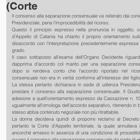
(Corte
Il consenso alla separazione consensuale va reiterato dai coniu
Presidenziale, pena l’improcedibilità del ricorso. 
Questo il principio espresso nella pronuncia in oggetto, c
d’Appello di Catania ha chiarito il proprio orientamento sulla
disaccordo con l’interpretazione precedentemente espressa 
grado. 
Il caso sottoposto all’esame dell’Organo Decidente riguar
dapprima d’accordo col marito per una separazione consen
dopo si rendeva conto che l’accordo riportato nel rico
consensuale non era in verità conforme all’interesse del figlio
La stessa pertanto dichiarava in sede di udienza Presidenzi
prestare il consenso alla separazione consensuale. Il Giudic
adesione a quell’orientamento espresso da Cassazione n. 1
ugualmente all’omologa dell’accordo separativo, ritenendo in 
stesso abbia contenuto negoziale non più ritrattabile. 
La donna decideva quindi di proporre reclamo al Decreto
pertanto la Corte d’Appello territoriale, la quale annullava 
ancorché emesso in assenza di una condizione di procedibili
ovvero il consenso alla separazione consensuale da parte di en