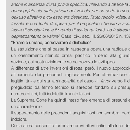
anche in assenza d'una prova specifica, rilevando a tal fine la s
danneggiato sia stato privato del veicolo per un certo tempo
dall'uso effettivo a cui esso era destinato; l'autoveicolo, infatti,
forzata è una fonte di spesa per il proprietario (tenuto a sost
tassa di circolazione e il premio di assicurazione), ed è altresì 
deprezzamento di valore
” Cass. civ., sez. III, 26/06/2015 n. 13
“Errare è umano, perseverare è diabolico”
La statuizione che si passa in rassegna opera una radicale d
un orientamento ritenuto ormai pacifico in seno alla giuris
sezione, cui sostanzialmente se ne doveva lo sviluppo. 
A differenza di altre inversioni di rotta, però, il nuovo approc
affinamento dei precedenti ragionamenti. Per affermazione de
legittimità - e qui sta la singolarità del caso - il 
favor 
verso il 
pregiudizio da fermo tecnico si sarebbe fondato su presuppo
numero di sei, tutti indefettibilmente fallaci. 
La Suprema Corte ha quindi inteso fare emenda di presunti error
un quarantennio. 
Il superamento delle precedenti acquisizioni non sembra, però
indolore. 
Ci sia allora consentito formulare brevi rilievi critici alla luce del