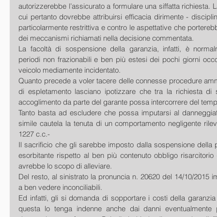
autorizzerebbe l’assicurato a formulare una siffatta richiesta. La
cui pertanto dovrebbe attribuirsi efficacia dirimente - disciplina
particolarmente restrittiva e contro le aspettative che porterebb
dei meccanismi richiamati nella decisione commentata. 
La facoltà di sospensione della garanzia, infatti, è norma
periodi non frazionabili e ben più estesi dei pochi giorni occo
veicolo mediamente incidentato. 
Quanto precede a voler tacere delle connesse procedure ammin
di espletamento lasciano ipotizzare che tra la richiesta di 
accoglimento da parte del garante possa intercorrere del temp
Tanto basta ad escludere che possa imputarsi al danneggiat
simile cautela la tenuta di un comportamento negligente rilevab
1227 c.c.- 
Il sacrificio che gli sarebbe imposto dalla sospensione della 
esorbitante rispetto al ben più contenuto obbligo risarcitorio 
avrebbe lo scopo di alleviare. 
Del resto, al sinistrato la pronuncia n. 20620 del 14/10/2015
a ben vedere inconciliabili. 
Ed infatti, gli si domanda di sopportare i costi della garanzia 
questa lo tenga indenne anche dai danni eventualmente 