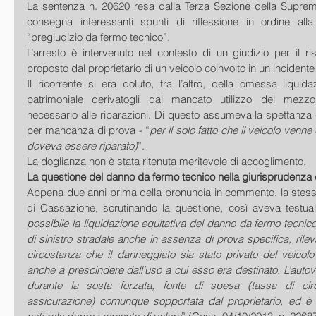
La sentenza n. 20620 resa dalla Terza Sezione della Suprema
consegna interessanti spunti di riflessione in ordine alla r
“pregiudizio da fermo tecnico”. 
L’arresto è intervenuto nel contesto di un giudizio per il r
proposto dal proprietario di un veicolo coinvolto in un incidente
Il ricorrente si era doluto, tra l’altro, della omessa liquida
patrimoniale derivatogli dal mancato utilizzo del mezzo
necessario alle riparazioni. Di questo assumeva la spettanza -
per mancanza di prova - “
per il solo fatto che il veicolo venne
doveva essere riparato)
”. 
La doglianza non è stata ritenuta meritevole di accoglimento. 
La questione del danno da fermo tecnico nella giurisprudenza di
Appena due anni prima della pronuncia in commento, la stessa
di Cassazione, scrutinando la questione, così aveva testua
possibile la liquidazione equitativa del danno da fermo tecnico
di sinistro stradale anche in assenza di prova specifica, rileva
circostanza che il danneggiato sia stato privato del veicolo
anche a prescindere dall’uso a cui esso era destinato. L’autovei
durante la sosta forzata, fonte di spesa (tassa di circ
assicurazione) comunque sopportata dal proprietario, ed è a