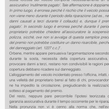
assicurativo ‘inutilmente pagato’. Tale affermazione è doppiam
In primo luogo, è erronea perché il rischio che il veicolo possa
non viene meno durante il periodo della riparazione (ad es., nel
danni causati a terzi durante il collaudo) e, dunque il prem
pagato’. In secondo luogo è erronea perché durante il periodo
proprietario potrebbe chiedere all’assicuratore la sospensione
polizza, sicchè, ove non si avvalga di questa semplice preca
del premio non potrebbe costituire un danno risarcibile, perch
del danneggiato (art. 1227 c.c.)
”. 
Orbene, mentre appare persuasiva l’argomentazione secondo c
durante la sosta, necessita della copertura assicurativ
provocare danni a terzi, restano non condivisibili le ragioni per l
copertura debbano ricadere sul danneggiato. 
L’alloggiamento del veicolo incidentato presso l’officina, infatti
una velleità del proprietario bensì al fatto di chi, provocando
ne ha impedito la circolazione, pregiudicando la realizzazio
sotteso al pagamento del premio. 
Del resto, neppure pare percorribile l’ipotesi teorizzata 
garanzia assicurativa durante il tempo occorrente per le riparaz
Nella pronunzia non vi è cenno alla norma che, nell’eve