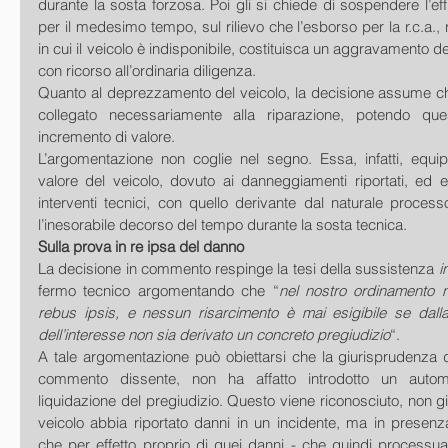
durante la sosta forzosa. Poi gli si chiede di sospendere l’eff
per il medesimo tempo, sul rilievo che l’esborso per la r.c.a., r
in cui il veicolo è indisponibile, costituisca un aggravamento 
con ricorso all’ordinaria diligenza. 
Quanto al deprezzamento del veicolo, la decisione assume che
collegato necessariamente alla riparazione, potendo qu
incremento di valore. 
L’argomentazione non coglie nel segno. Essa, infatti, equip
valore del veicolo, dovuto ai danneggiamenti riportati, ed e
interventi tecnici, con quello derivante dal naturale process
l’inesorabile decorso del tempo durante la sosta tecnica. 
Sulla prova in re ipsa del danno
La decisione in commento respinge la tesi della sussistenza 
i
fermo tecnico argomentando che “
nel nostro ordinamento n
rebus ipsis, e nessun risarcimento è mai esigibile se dalla 
dell’interesse non sia derivato un concreto pregiudizio
“. 
A tale argomentazione può obiettarsi che la giurisprudenza d
commento dissente, non ha affatto introdotto un automa
liquidazione del pregiudizio. Questo viene riconosciuto, non già p
veicolo abbia riportato danni in un incidente, ma in presenz
che per effetto proprio di quei danni - che quindi processual