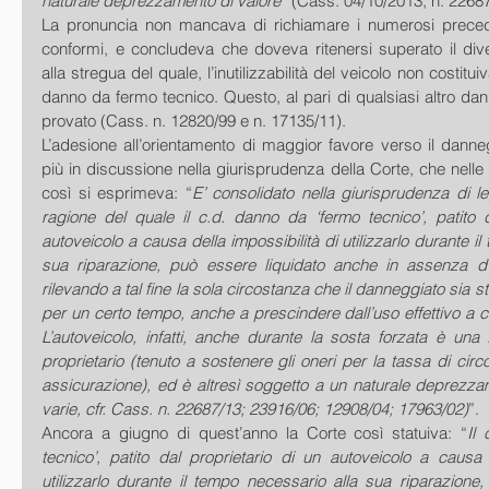
naturale deprezzamento di valore
” (Cass. 04/10/2013, n. 22687
La pronuncia non mancava di richiamare i numerosi preceden
conformi, e concludeva che doveva ritenersi superato il dive
alla stregua del quale, l’inutilizzabilità del veicolo non costitui
danno da fermo tecnico. Questo, al pari di qualsiasi altro dan
provato (Cass. n. 12820/99 e n. 17135/11). 
L’adesione all’orientamento di maggior favore verso il dann
più in discussione nella giurisprudenza della Corte, che nell
così si esprimeva: “
E’ consolidato nella giurisprudenza di legit
ragione del quale il c.d. danno da ‘fermo tecnico’, patito d
autoveicolo a causa della impossibilità di utilizzarlo durante il
sua riparazione, può essere liquidato anche in assenza d’
rilevando a tal fine la sola circostanza che il danneggiato sia st
per un certo tempo, anche a prescindere dall’uso effettivo a cu
L’autoveicolo, infatti, anche durante la sosta forzata è una 
proprietario (tenuto a sostenere gli oneri per la tassa di circo
assicurazione), ed è altresì soggetto a un naturale deprezzame
varie, cfr. Cass. n. 22687/13; 23916/06; 12908/04; 17963/02)
”. 
Ancora a giugno di quest’anno la Corte così statuiva: “
Il
tecnico’, patito dal proprietario di un autoveicolo a causa d
utilizzarlo durante il tempo necessario alla sua riparazione,