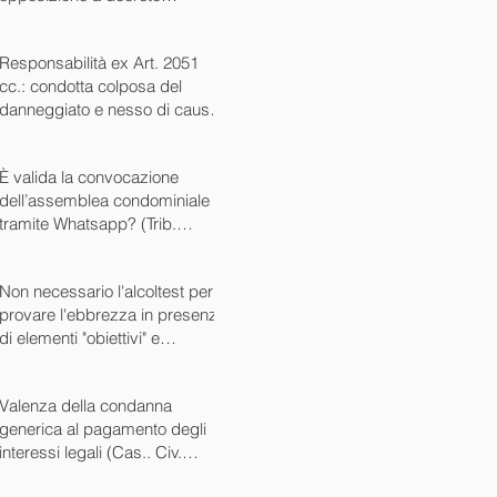
ingiuntivo (Cass. Civ. SS.UU.
sent. 26727 15/10/2024)
Responsabilità ex Art. 2051
cc.: condotta colposa del
danneggiato e nesso di causa
(Cass. Civ. sez. III ord. n.
24799 del 16/09/2024)
È valida la convocazione
dell’assemblea condominiale
tramite Whatsapp? (Trib.
Avellino sent. 1705 08/10/2024)
Non necessario l'alcoltest per
provare l'ebbrezza in presenza
di elementi "obiettivi" e
sintomatici (Cass. Pen. Sez. IV
sent. n. 20763 del 27/05/2024)
Valenza della condanna
generica al pagamento degli
interessi legali (Cas.. Civ.
SS.UU. sent. n. 12449