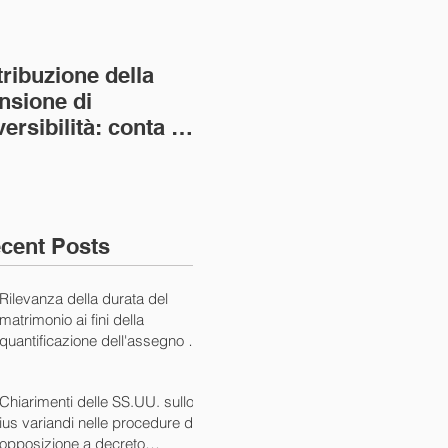
tribuzione della
Va assolto il padre
Not
nsione di
imprenditore in
giu
versibilità: conta la
bancarotta nel caso
pri
nvivenza più lunga
di omesso
nul
ass. Civ. sez. I ord.
mantenimento del
SS.
figlio minore (Ca
10/
cent Posts
Rilevanza della durata del
matrimonio ai fini della
quantificazione dell'assegno di
mantenimento (Cass. Civ. Sez.
I ord. 20507 24/07/2024)
Chiarimenti delle SS.UU. sullo
ius variandi nelle procedure di
opposizione a decreto