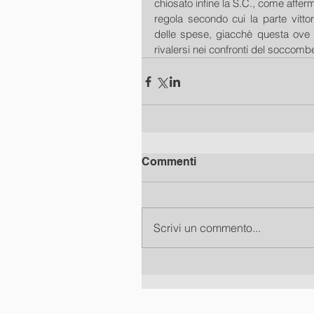
chiosato infine la S.C., come afferm
regola secondo cui la parte vitt
delle spese, giacchè questa ove 
rivalersi nei confronti del soccomb
Commenti
Scrivi un commento...