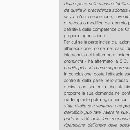
dette spese nella stessa stabilita e,
da quella in precedenza adottata c
salvo un'unica eccezione, rinvenibi
di revoca o modifica del decreto p
definitiva delle competenze del Ctu,
proporre opposizione. 
Per cui se la parte incisa dall'azi
all'esecuzione, come nel caso di
intervenuta nel frattempo e inciden
pronuncia
 - ha affermato la S.C. 
credito già sorto come neppure sull
In conclusione, posta l'efficacia es
confronti della parte nello stesso i
decisa con sentenza che statuis
proporre la sua domanda nei confro
inadempiente potrà agire nei confron
stata risolta con sentenza che pro
dell'ufficio può fare valere le sue 
parte in virtù della loro responsab
ripartizione dell'onere delle spes