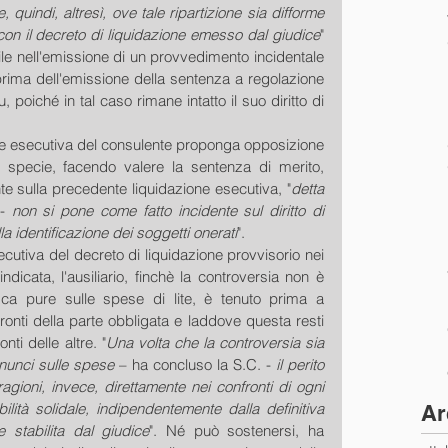
 quindi, altresì, ove tale ripartizione sia difforme 
on il decreto di liquidazione emesso dal giudice
" 
le nell'emissione di un provvedimento incidentale 
rima dell'emissione della sentenza a regolazione 
 poiché in tal caso rimane intatto il suo diritto di 
one esecutiva del consulente proponga opposizione 
 specie, facendo valere la sentenza di merito, 
te sulla precedente liquidazione esecutiva, "
detta 
- 
non si pone come fatto incidente sul diritto di 
a identificazione dei soggetti onerati
". 
ecutiva del decreto di liquidazione provvisorio nei 
ndicata, l'ausiliario, finchè la controversia non è 
ca pure sulle spese di lite, è tenuto prima a 
nti della parte obbligata e laddove questa resti 
ti delle altre. "
Una volta che la controversia sia 
nunci sulle spese 
– ha concluso la S.C. - 
il perito 
ragioni, invece, direttamente nei confronti di ogni 
ilità solidale, indipendentemente dalla definitiva 
Ar
e stabilita dal giudice
". Né può sostenersi, ha 