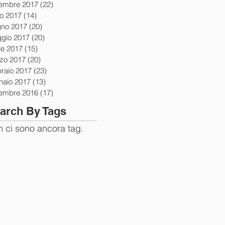
tembre 2017
(22)
22 post
io 2017
(14)
14 post
gno 2017
(20)
20 post
gio 2017
(20)
20 post
le 2017
(15)
15 post
zo 2017
(20)
20 post
braio 2017
(23)
23 post
naio 2017
(13)
13 post
tembre 2016
(17)
17 post
arch By Tags
 ci sono ancora tag.