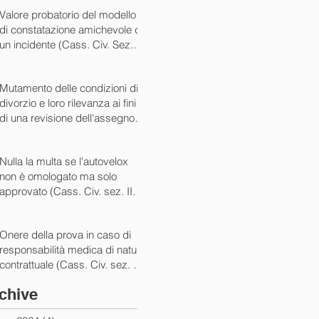
07/05/2024)
Valore probatorio del modello
di constatazione amichevole di
un incidente (Cass. Civ. Sez. III
ord. n. 15431 del 03/06/2024)
Mutamento delle condizioni di
divorzio e loro rilevanza ai fini
di una revisione dell'assegno
(Cass. Civ. Sez. I ord. n. 13175
del 14/05/2024)
Nulla la multa se l'autovelox
non è omologato ma solo
approvato (Cass. Civ. sez. II
ord. n. 10505/2024)
Onere della prova in caso di
responsabilità medica di natura
contrattuale (Cass. Civ. sez. III
ord. 5922 del 05/03/2024)
chive