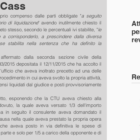
(Cass
prio compenso dalle parti obbligate "
a seguito 
At
rio di liquidazione
" avendo inutilmente chiesto il 
eto stesso, secondo le percentuali ivi stabilite, "
le 
pe
 a corrisponderlo, a prescindere dalla diversa 
re
e stabilita nella sentenza che ha definito la 
co
(C
 affermato dalla seconda sezione civile della 
/2015 depositata il 12/11/2015 che ha accolto il 
ufficio che aveva inoltrato precetto ad una delle 
Re
rocedimento in cui aveva svolto la propria attività, 
i liquidati dal giudice e posti provvisoriamente 
tto, esponendo che la CTU aveva chiesto alla 
vuto, la quale aveva versato 1/3 dell'importo 
ma in seguito il consulente aveva domandato il 
ausa nella quale aveva prestato la propria opera 
che aveva posto in via definitiva le spese di 
parte e solo per 1/5 a carico della opponente e di 