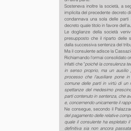
Sosteneva inoltre la società, a seg
implicita del precedente decreto di
condannava una sola delle parti 
decreto quale titolo in favore dell'au
Le doglianze della società veni
presupposto che il riparto delle 
dalla successiva sentenza del tribu
Ma il consulente adisce la Cassazio
Richiamando l'ormai consolidato ori
infatti che "
poiché la consulenza te
in senso proprio, ma un ausilio p
processo che l'ausiliare pone in 
comune delle parti in virtù di un
spettanze del medesimo prescinde 
parti contenuto in sentenza, che a
e, concernendo unicamente il rapport
Ne consegue, secondo il Palazzac
del pagamento delle relative compe
quale il consulente ha espletato il
definitiva sia non ancora passata 