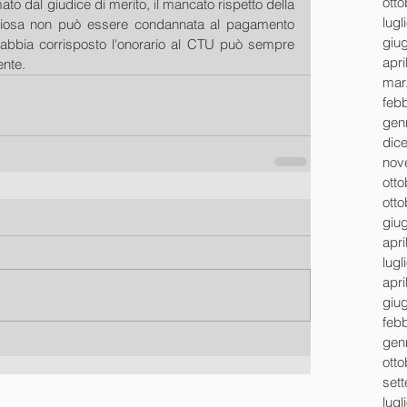
ott
ato dal giudice di merito, il mancato rispetto della 
lugl
oriosa non può essere condannata al pagamento 
giu
abbia corrisposto l'onorario al CTU può sempre 
apri
ente.
mar
feb
gen
dic
nov
ott
ott
giu
apri
lugl
apri
giu
feb
gen
ott
set
lugl