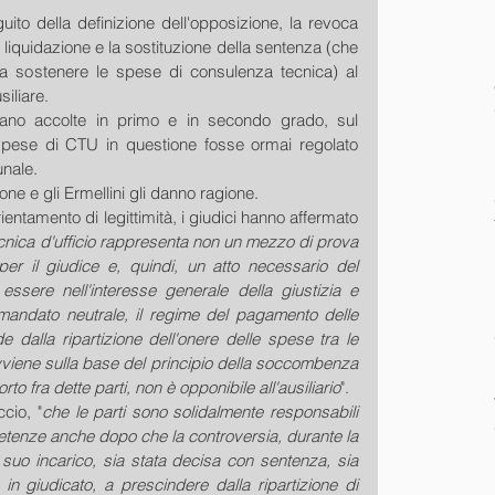
uito della definizione dell'opposizione, la revoca 
 liquidazione e la sostituzione della sentenza (che 
a sostenere le spese di consulenza tecnica) al 
siliare. 
vano accolte in primo e in secondo grado, sul 
spese di CTU in questione fosse ormai regolato 
nale. 
ne e gli Ermellini gli danno ragione. 
entamento di legittimità, i giudici hanno affermato 
cnica d'ufficio rappresenta non un mezzo di prova 
er il giudice e, quindi, un atto necessario del 
essere nell'interesse generale della giustizia e 
 mandato neutrale, il regime del pagamento delle 
dalla ripartizione dell'onere delle spese tra le 
vviene sulla base del principio della soccombenza 
o fra dette parti, non è opponibile all'ausiliario
". 
cio, "
che le parti sono solidalmente responsabili 
tenze anche dopo che la controversia, durante la 
 suo incarico, sia stata decisa con sentenza, sia 
in giudicato, a prescindere dalla ripartizione di 