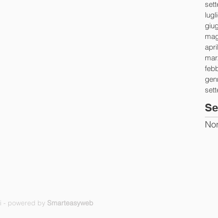
set
lugl
giu
mag
apri
mar
feb
gen
set
Se
Non
ti - powered by
Smarteasyweb