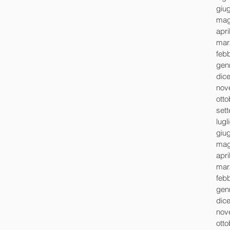
giu
mag
apri
mar
feb
gen
dic
nov
ott
set
lugl
giu
mag
apri
mar
feb
gen
dic
nov
ott