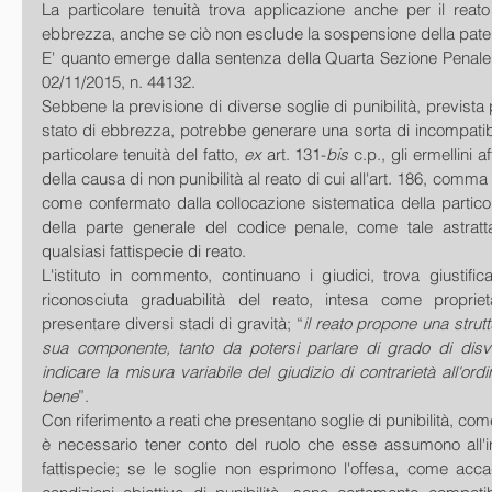
La particolare tenuità trova applicazione anche per il reato
ebbrezza, anche se ciò non esclude la sospensione della paten
E' quanto emerge dalla sentenza della Quarta Sezione Penale 
02/11/2015, n. 44132. 
Sebbene la previsione di diverse soglie di punibilità, prevista pe
stato di ebbrezza, potrebbe generare una sorta di incompatibilit
particolare tenuità del fatto, 
ex 
art. 131-
bis 
c.p., gli ermellini a
della causa di non punibilità al reato di cui all'art. 186, comma 2,
come confermato dalla collocazione sistematica della particolar
della parte generale del codice penale, come tale astratt
qualsiasi fattispecie di reato. 
L'istituto in commento, continuano i giudici, trova giustifica
riconosciuta graduabilità del reato, intesa come propri
presentare diversi stadi di gravità; “
il reato propone una strutt
sua componente, tanto da potersi parlare di grado di disval
indicare la misura variabile del giudizio di contrarietà all'ordi
bene
”. 
Con riferimento a reati che presentano soglie di punibilità, co
è necessario tener conto del ruolo che esse assumono all'int
fattispecie; se le soglie non esprimono l'offesa, come acc