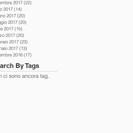
tembre 2017
(22)
22 post
io 2017
(14)
14 post
gno 2017
(20)
20 post
gio 2017
(20)
20 post
le 2017
(15)
15 post
zo 2017
(20)
20 post
braio 2017
(23)
23 post
naio 2017
(13)
13 post
tembre 2016
(17)
17 post
arch By Tags
 ci sono ancora tag.