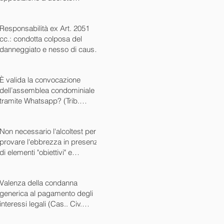
ingiuntivo (Cass. Civ. SS.UU.
sent. 26727 15/10/2024)
Responsabilità ex Art. 2051
cc.: condotta colposa del
danneggiato e nesso di causa
(Cass. Civ. sez. III ord. n.
24799 del 16/09/2024)
È valida la convocazione
dell’assemblea condominiale
tramite Whatsapp? (Trib.
Avellino sent. 1705 08/10/2024)
Non necessario l'alcoltest per
provare l'ebbrezza in presenza
di elementi "obiettivi" e
sintomatici (Cass. Pen. Sez. IV
sent. n. 20763 del 27/05/2024)
Valenza della condanna
generica al pagamento degli
interessi legali (Cas.. Civ.
SS.UU. sent. n. 12449