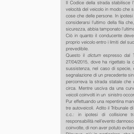
Il Codice della strada stabilisce l
velocità del veicolo in modo che si
cose che delle persone. In ipotesi
considerarsi l’ultimo della fila c
sicurezza, abbia tamponato l’ultimo
Ciò in quanto il conducente deve
proprio veicolo entro i limiti del su
prevedibile. 
Questo il 
dictum 
espresso dal T
27/04/2015, dove ha rigettato la
sussistenza, nel caso di specie, d
segnalazione di un precedente sinis
percorreva la strada statale che c
circa. Mentre usciva da una curva
veicoli coinvolti in un  sinistro o
Pur effettuando una repentina manov
tre autoveicoli. Adito il Tribunale di
c.c.: in ipotesi di collisione 
responsabilità nell’evento dannoso, s
coinvolte, di non aver potuto evitare 