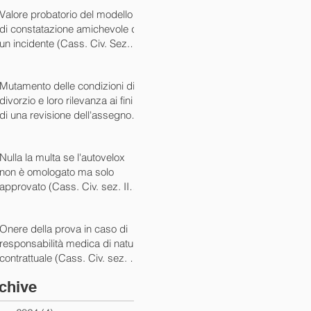
07/05/2024)
Valore probatorio del modello
di constatazione amichevole di
un incidente (Cass. Civ. Sez. III
ord. n. 15431 del 03/06/2024)
Mutamento delle condizioni di
divorzio e loro rilevanza ai fini
di una revisione dell'assegno
(Cass. Civ. Sez. I ord. n. 13175
del 14/05/2024)
Nulla la multa se l'autovelox
non è omologato ma solo
approvato (Cass. Civ. sez. II
ord. n. 10505/2024)
Onere della prova in caso di
responsabilità medica di natura
contrattuale (Cass. Civ. sez. III
ord. 5922 del 05/03/2024)
chive