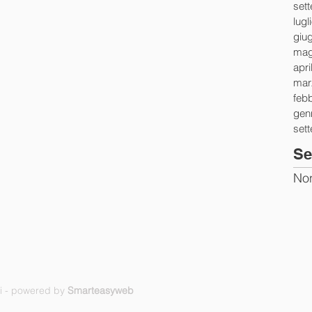
set
lugl
giu
mag
apri
mar
feb
gen
set
Se
Non
ti - powered by
Smarteasyweb