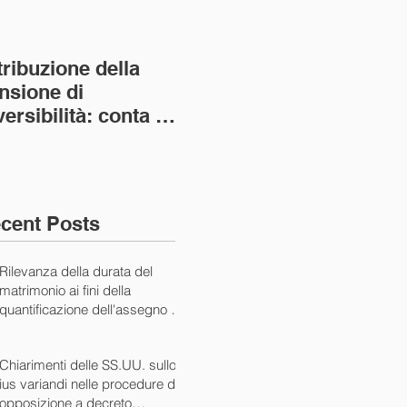
tribuzione della
Va assolto il padre
Not
nsione di
imprenditore in
giu
versibilità: conta la
bancarotta nel caso
pri
nvivenza più lunga
di omesso
nul
ass. Civ. sez. I ord.
mantenimento del
SS.
figlio minore (Ca
10/
cent Posts
Rilevanza della durata del
matrimonio ai fini della
quantificazione dell'assegno di
mantenimento (Cass. Civ. Sez.
I ord. 20507 24/07/2024)
Chiarimenti delle SS.UU. sullo
ius variandi nelle procedure di
opposizione a decreto