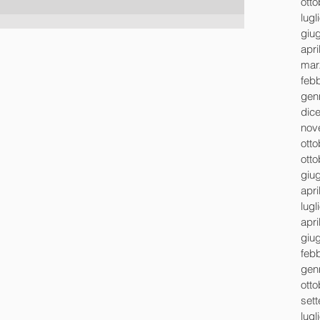
ott
lugl
giu
apri
mar
feb
gen
dic
nov
ott
ott
giu
apri
lugl
apri
giu
feb
gen
ott
set
lugl