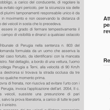
’obbligo, a carico del conducente, di regolare la 
a evitato ogni pericolo, per la sicurezza sia delle 
 di plurimi tamponamenti responsabile unico è da 
At
he, in movimento e non osservando la distanza di 
 dei veicoli in sosta che lo precedeva. 
pe
 essere in grado di fermare tempestivamente il 
re
o campo di visibilità e dinanzi a qualsiasi ostacolo 
co
(C
ribunale di Perugia nella sentenza n. 803 del 
 domanda formulata da un uomo che asseriva la 
el caso fortuito, da identificarsi con la mancata 
Re
tro. Nel dettaglio, a bordo di una vettura, l’uomo 
ollega Perugia a Terni, alla velocità di 90 Km/h 
 destrorsa si trovava la strada occlusa da tre 
ccorso qualche momento prima. 
ra di frenata, non riusciva ad evitare l’urto con i 
 Perugia, invoca l’applicazione dell’art. 2054, II c. 
tra veicoli, sussiste una presunzione di pari 
alvo la prova liberatoria, a carico di tutte le parti 
il sinistro. 