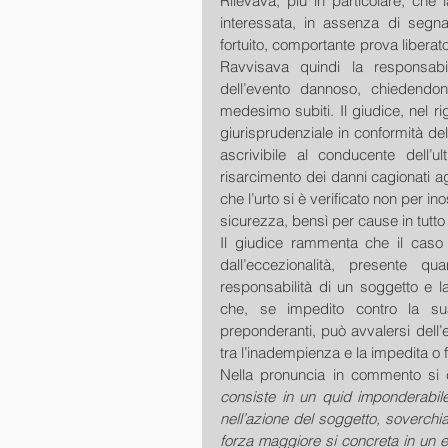
Rilevava, più in particolare, che l
interessata, in assenza di segna
fortuito, comportante prova liberat
Ravvisava quindi la responsabil
dell’evento dannoso, chiedendo
medesimo subiti. Il giudice, nel ri
giurisprudenziale in conformità del
ascrivibile al conducente dell’u
risarcimento dei danni cagionati agl
che l’urto si è verificato non per i
sicurezza, bensì per cause in tutto o
Il giudice rammenta che il caso f
dall’eccezionalità, presente q
responsabilità di un soggetto e la
che, se impedito contro la sua
preponderanti, può avvalersi dell’
tra l’inadempienza e la impedita o 
Nella pronuncia in commento si c
consiste in un quid imponderabile
nell’azione del soggetto, soverchia
forza maggiore si concreta in un e