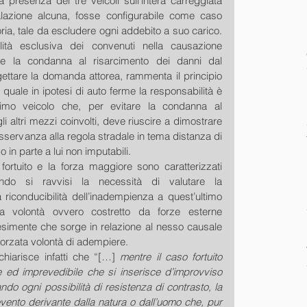
a presenza dei tre veicoli sull’intera carreggiata 
lazione alcuna, fosse configurabile come caso 
oria, tale da escludere ogni addebito a suo carico. 
ità esclusiva dei convenuti nella causazione 
ne la condanna al risarcimento dei danni dal 
gettare la domanda attorea, rammenta il principio 
 quale in ipotesi di auto ferme la responsabilità è 
ltimo veicolo che, per evitare la condanna al 
i altri mezzi coinvolti, deve riuscire a dimostrare 
nosservanza alla regola stradale in tema distanza di 
 in parte a lui non imputabili. 
ortuito e la forza maggiore sono caratterizzati 
uando si ravvisi la necessità di valutare la 
 riconducibilità dell’inadempienza a quest’ultimo 
 volontà ovvero costretto da forze esterne 
esimente che sorge in relazione al nesso causale 
forzata volontà di adempiere. 
hiarisce infatti che “[…] 
mentre il caso fortuito 
 ed imprevedibile che si inserisce d’improvviso 
ndo ogni possibilità di resistenza di contrasto, la 
vento derivante dalla natura o dall’uomo che, pur 