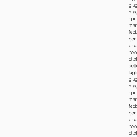
giu
mag
apri
mar
feb
gen
dic
nov
ott
set
lugl
giu
mag
apri
mar
feb
gen
dic
nov
ott