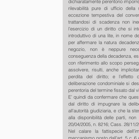
dichiaratamente perentorio imporrebb
rilevabilità pure di ufficio del
eccezione tempestiva del convenu
trattandosi di scadenza non in
l’esercizio di un diritto che si i
introduttivo di una lite, in nome d
per affermare la natura decadenzi
negozio, non è neppure neces
conseguenza della decadenza, esse
con riferimento allo scopo persegu
assolvere, risulti, anche implici
perdita del diritto; e l’effetto 
deliberazione condominiale si desu
perentoria del termine fissato dal v
E’ quindi da confermare che quest
dal diritto di impugnare la deli
all'autorità giudiziaria, e che la 
alla disponibilità delle parti, non
20/04/2005, n. 8216; Cass. 28/11/2
Nel calare la fattispecie dell’
meccanismo posto dall’art. 5 c. 6 d