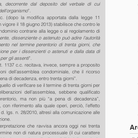
 decorrente dal deposito del verbale di cui 
 dell'organismo
”. 
.c. (dopo la modifica apportata dalla legge 11 
 vigore il 18 giugno 2013) stabilisce che contro le 
ndominio contrarie alla legge o al regolamento di 
te, dissenziente o astenuto può adire l'autorità 
ento nel termine perentorio di trenta giorni, che 
one per i dissenzienti o astenuti e dalla data di 
per gli assenti
”. 
art. 1137 c.c. recitava, invece, sempre a proposito 
ioni dell’assemblea condominiale, che il ricorso 
na di decadenza, entro trenta giorni”. 
ello di verificare se il termine di trenta giorni per 
iberazioni dell’assemblea, sebbene qualificato 
rentorio, ma non più “a pena di decadenza”, 
con riferimento alla quale operi, perciò, l’effetto 
 d. lgs. n. 28/2010, altresì alla comunicazione alle 
ione. 
terpretazione che ravvisa ancora oggi nei trenta 
Ar
termine non di natura processuale (il cui carattere 