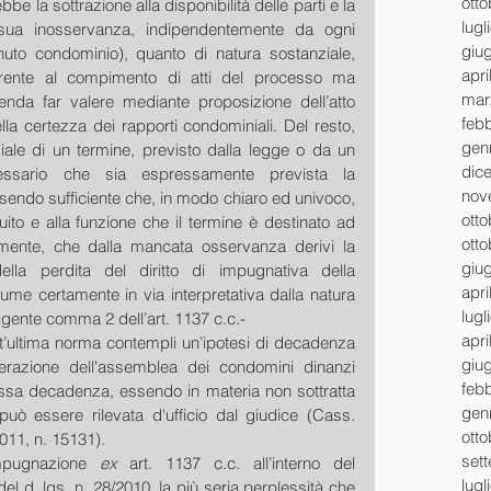
ott
e la sottrazione alla disponibilità delle parti e la 
lugl
la sua inosservanza, indipendentemente da ogni 
giu
to condominio), quanto di natura sostanziale, 
apri
erente al compimento di atti del processo ma 
mar
ntenda far valere mediante proposizione dell’atto 
feb
ella certezza dei rapporti condominiali. Del resto, 
gen
ale di un termine, previsto dalla legge o da un 
dic
sario che sia espressamente prevista la 
nov
ndo sufficiente che, in modo chiaro ed univoco, 
ott
ito e alla funzione che il termine è destinato ad 
ott
tamente, che dalla mancata osservanza derivi la 
giu
della perdita del diritto di impugnativa della 
apri
me certamente in via interpretativa dalla natura 
lugl
igente comma 2 dell’art. 1137 c.c.- 
apri
’ultima norma contempli un’ipotesi di decadenza 
giu
berazione dell'assemblea dei condomini dinanzi 
feb
stessa decadenza, essendo in materia non sottratta 
gen
 può essere rilevata d'ufficio dal giudice (Cass. 
ott
011, n. 15131). 
set
impugnazione 
ex 
art. 1137 c.c. all’interno del 
lugl
el d. lgs. n. 28/2010, la più seria perplessità che 