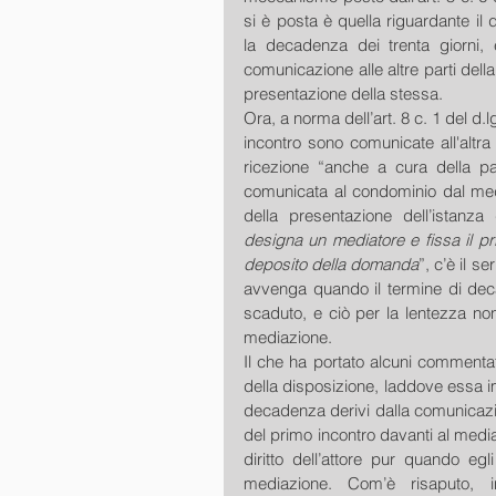
si è posta è quella riguardante il
la decadenza dei trenta giorni, es
comunicazione alle altre parti del
presentazione della stessa. 
Ora, a norma dell’art. 8 c. 1 del d.
incontro sono comunicate all'altr
ricezione “anche a cura della pa
comunicata al condominio dal media
della presentazione dell’istanza
designa un mediatore e fissa il prim
deposito della domanda
”, c’è il 
avvenga quando il termine di decad
scaduto, e ciò per la lentezza no
mediazione. 
Il che ha portato alcuni commentato
della disposizione, laddove essa i
decadenza derivi dalla comunicazi
del primo incontro davanti al media
diritto dell’attore pur quando eg
mediazione. Com’è risaputo, in