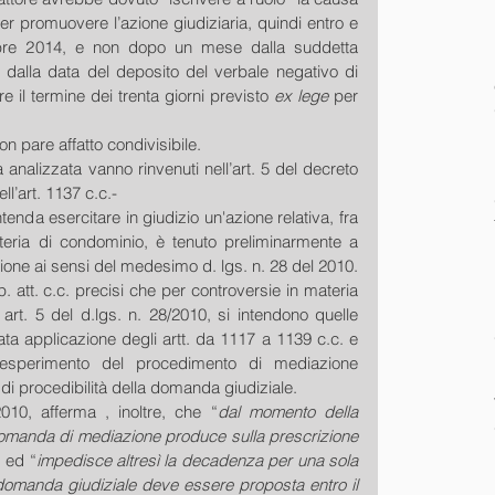
per promuovere l’azione giudiziaria, quindi entro e 
mbre 2014, e non dopo un mese dalla suddetta 
dalla data del deposito del verbale negativo di 
 il termine dei trenta giorni previsto 
ex lege 
per 
on pare affatto condivisibile. 
a analizzata vanno rinvenuti nell’art. 5 del decreto 
ll’art. 1137 c.c.- 
nda esercitare in giudizio un'azione relativa, fra 
ateria di condominio, è tenuto preliminarmente a 
esperire il procedimento di mediazione ai sensi del medesimo d. lgs. n. 28 del 2010. 
p. att. c.c. precisi che per controversie in materia 
art. 5 del d.lgs. n. 28/2010, si intendono quelle 
rata applicazione degli artt. da 1117 a 1139 c.c. e 
esperimento del procedimento di mediazione 
di procedibilità della domanda giudiziale. 
/2010, afferma , inoltre, che “
dal momento della 
 domanda di mediazione produce sulla prescrizione 
” ed “
impedisce altresì la decadenza per una sola 
la domanda giudiziale deve essere proposta entro il 