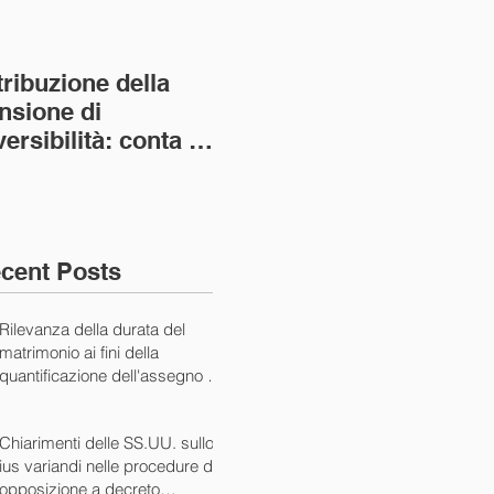
tribuzione della
Va assolto il padre
Not
nsione di
imprenditore in
giu
versibilità: conta la
bancarotta nel caso
pri
nvivenza più lunga
di omesso
nul
ass. Civ. sez. I ord.
mantenimento del
SS.
figlio minore (Ca
10/
cent Posts
Rilevanza della durata del
matrimonio ai fini della
quantificazione dell'assegno di
mantenimento (Cass. Civ. Sez.
I ord. 20507 24/07/2024)
Chiarimenti delle SS.UU. sullo
ius variandi nelle procedure di
opposizione a decreto