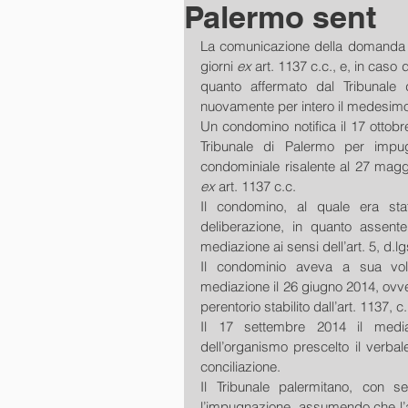
Palermo sent
La comunicazione della domanda d
giorni 
ex 
art. 1137 c.c., e, in caso 
quanto affermato dal Tribunale 
nuovamente per intero il medesimo
Un condomino notifica il 17 ottobre
Tribunale di Palermo per impug
ex 
art. 1137 c.c. 
Il condomino, al quale era st
deliberazione, in quanto assent
mediazione ai sensi dell’art. 5, d.l
Il condominio aveva a sua vol
mediazione il 26 giugno 2014, ovve
perentorio stabilito dall’art. 1137, c.
Il 17 settembre 2014 il media
dell’organismo prescelto il verbale
conciliazione. 
Il Tribunale palermitano, con se
l’impugnazione, assumendo che l’at