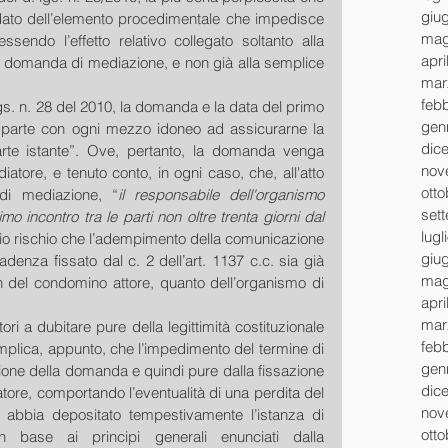
giu
 dato dell’elemento procedimentale che impedisce 
mag
sendo l’effetto relativo collegato soltanto alla 
apri
la domanda di mediazione, e non già alla semplice 
mar
feb
lgs. n. 28 del 2010, la domanda e la data del primo 
gen
a parte con ogni mezzo idoneo ad assicurarne la 
dic
rte istante”. Ove, pertanto, la domanda venga 
nov
tore, e tenuto conto, in ogni caso, che, all'atto 
ott
 di mediazione, “
il responsabile dell'organismo 
set
o incontro tra le parti non oltre trenta giorni dal 
lugl
serio rischio che l’adempimento della comunicazione 
giu
enza fissato dal c. 2 dell’art. 1137 c.c. sia già 
mag
n del condomino attore, quanto dell’organismo di 
apri
mar
ri a dubitare pure della legittimità costituzionale 
feb
mplica, appunto, che l’impedimento del termine di 
gen
one della domanda e quindi pure dalla fissazione 
dic
tore, comportando l’eventualità di una perdita del 
nov
li abbia depositato tempestivamente l’istanza di 
ott
 base ai principi generali enunciati dalla 