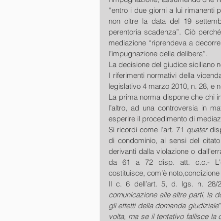
“entro i due giorni a lui rimanenti 
non oltre la data del 19 sette
perentoria scadenza”. Ciò perché 
mediazione “riprendeva a decorrere
l’impugnazione della delibera”. 
La decisione del giudice siciliano n
I riferimenti normativi della vicend
legislativo 4 marzo 2010, n. 28, e ne
La prima norma dispone che chi inte
l’altro, ad una controversia in m
Si ricordi come l’art. 71 
quater 
dis
di condominio, ai sensi del citato 
derivanti dalla violazione o dall'er
da 61 a 72 disp. att. c.c.- L'
costituisce, com’è noto,condizione 
Il c. 6 dell’art. 5, d. lgs. n. 28
comunicazione alle altre parti, la
gli effetti della domanda giudiziale
volta, ma se il tentativo fallisce 