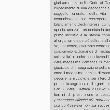
giurisprudenza della Corte di Cass
impedimento di una decadenza si c
soggetto onerato, dell'attivit
comunicazione alla controparte,
bilanciamento degli interessi coinv
specie, una volta presentata la do
primo incontro e la stessa com
all’organismo e perciò sottratte all’
Va, per contro, affermato come no
condominio la domanda di mediazi
sola volta“ (sicché non rileverebbe
della medesima domanda di mediazi
giudiziale di impugnazione della 
entro il medesimo termine di decaden
decorrente 
ex novo
 e per intero 
presso la segreteria dell'organismo
L’art. 8 della Direttiva 2008/52/C
termini di prescrizione e dec
provvedono affinché alle parti che
una controversia non sia succes