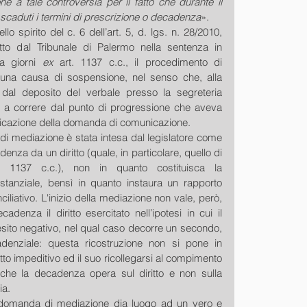
one a tale controversia per il fatto che durante il 
caduti i termini di prescrizione o decadenza
». 
lo spirito del c. 6 dell’art. 5, d. lgs. n. 28/2010, 
tto dal Tribunale di Palermo nella sentenza in 
a giorni 
ex 
art. 1137 c.c., il procedimento di 
una causa di sospensione, nel senso che, alla 
dal deposito del verbale presso la segreteria 
de a correre dal punto di progressione che aveva 
icazione della domanda di comunicazione. 
 mediazione è stata intesa dal legislatore come 
nza da un diritto (quale, in particolare, quello di 
. 1137 c.c.), non in quanto costituisca la 
tanziale, bensì in quanto instaura un rapporto 
iliativo. L'inizio della mediazione non vale, però, 
adenza il diritto esercitato nell’ipotesi in cui il 
 esito negativo, nel qual caso decorre un secondo, 
denziale: questa ricostruzione non si pone in 
etto impeditivo ed il suo ricollegarsi al compimento 
che la decadenza opera sul diritto e non sulla 
ia. 
a domanda di mediazione dia luogo ad un vero e 