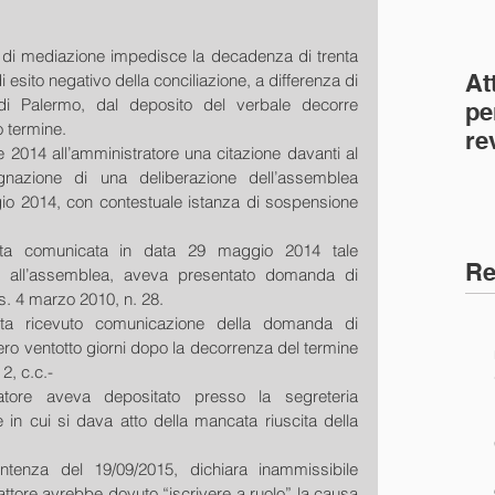
i mediazione impedisce la decadenza di trenta 
At
di esito negativo della conciliazione, a differenza di 
di Palermo, dal deposito del verbale decorre 
pe
 termine. 
re
 2014 all’amministratore una citazione davanti al 
co
nazione di una deliberazione dell’assemblea 
(C
condominiale risalente al 27 maggio 2014, con contestuale istanza di sospensione 
ata comunicata in data 29 maggio 2014 tale 
Re
e all’assemblea, aveva presentato domanda di 
gs. 4 marzo 2010, n. 28. 
ta ricevuto comunicazione della domanda di 
ro ventotto giorni dopo la decorrenza del termine 
 2, c.c.- 
tore aveva depositato presso la segreteria 
 in cui si dava atto della mancata riuscita della 
ntenza del 19/09/2015, dichiara inammissibile 
tore avrebbe dovuto “iscrivere a ruolo” la causa 