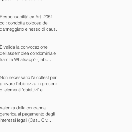
ingiuntivo (Cass. Civ. SS.UU.
sent. 26727 15/10/2024)
Responsabilità ex Art. 2051
cc.: condotta colposa del
danneggiato e nesso di causa
(Cass. Civ. sez. III ord. n.
24799 del 16/09/2024)
È valida la convocazione
dell’assemblea condominiale
tramite Whatsapp? (Trib.
Avellino sent. 1705 08/10/2024)
Non necessario l'alcoltest per
provare l'ebbrezza in presenza
di elementi "obiettivi" e
sintomatici (Cass. Pen. Sez. IV
sent. n. 20763 del 27/05/2024)
Valenza della condanna
generica al pagamento degli
interessi legali (Cas.. Civ.
SS.UU. sent. n. 12449