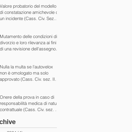
07/05/2024)
Valore probatorio del modello
di constatazione amichevole di
un incidente (Cass. Civ. Sez. III
ord. n. 15431 del 03/06/2024)
Mutamento delle condizioni di
divorzio e loro rilevanza ai fini
di una revisione dell'assegno
(Cass. Civ. Sez. I ord. n. 13175
del 14/05/2024)
Nulla la multa se l'autovelox
non è omologato ma solo
approvato (Cass. Civ. sez. II
ord. n. 10505/2024)
Onere della prova in caso di
responsabilità medica di natura
contrattuale (Cass. Civ. sez. III
ord. 5922 del 05/03/2024)
chive