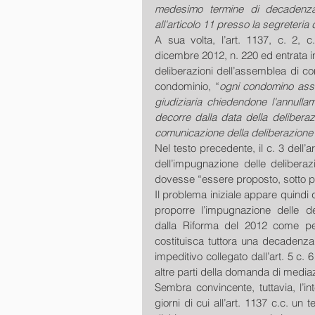
medesimo termine di decadenza,
all'articolo 11 presso la segreteria
A sua volta, l’art. 1137, c. 2, c
dicembre 2012, n. 220 ed entrata in
deliberazioni dell’assemblea di co
condominio, “
ogni condomino assen
giudiziaria chiedendone l'annullam
decorre dalla data della deliberazi
comunicazione della deliberazione 
Nel testo precedente, il c. 3 dell’
dell’impugnazione delle deliberaz
dovesse “essere proposto, sotto pe
Il problema iniziale appare quindi qu
proporre l’impugnazione delle del
dalla Riforma del 2012 come pe
costituisca tuttora una decadenza, 
impeditivo collegato dall’art. 5 c. 6
altre parti della domanda di mediaz
Sembra convincente, tuttavia, l’in
giorni di cui all’art. 1137 c.c. un 