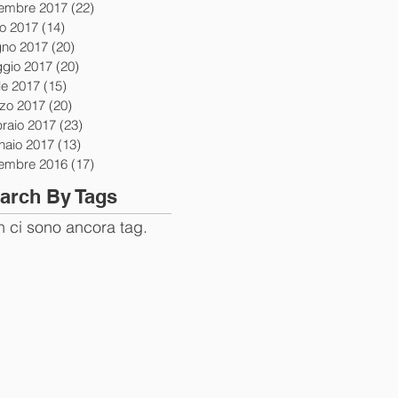
tembre 2017
(22)
22 post
io 2017
(14)
14 post
gno 2017
(20)
20 post
gio 2017
(20)
20 post
le 2017
(15)
15 post
zo 2017
(20)
20 post
braio 2017
(23)
23 post
naio 2017
(13)
13 post
tembre 2016
(17)
17 post
arch By Tags
 ci sono ancora tag.