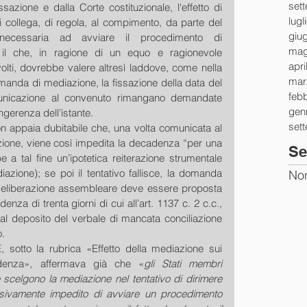
set
azione e dalla Corte costituzionale, l'effetto di 
lugl
ollega, di regola, al compimento, da parte del 
giu
à necessaria ad avviare il procedimento di 
mag
 il che, in ragione di un equo e ragionevole 
apri
olti, dovrebbe valere altresì laddove, come nella 
mar
manda di mediazione, la fissazione della data del 
feb
unicazione al convenuto rimangano demandate 
gen
ingerenza dell’istante. 
set
n appaia dubitabile che, una volta comunicata al 
one, viene così impedita la decadenza “per una 
Se
 a tal fine un’ipotetica reiterazione strumentale 
one); se poi il tentativo fallisce, la domanda 
Non
deliberazione assembleare deve essere proposta 
za di trenta giorni di cui all’art. 1137 c. 2 c.c., 
dal deposito del verbale di mancata conciliazione 
. 
E, sotto la rubrica «Effetto della mediazione sui 
adenza», affermava già che «
gli Stati membri 
 scelgono la mediazione nel tentativo di dirimere 
sivamente impedito di avviare un procedimento 