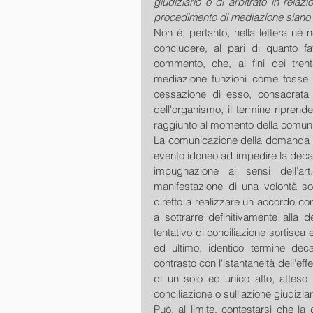
giudiziario o di arbitrato in relazi
procedimento di mediazione siano s
Non è, pertanto, nella lettera né nel
concludere, al pari di quanto fa
commento, che, ai fini dei trent
mediazione funzioni come fosse 
cessazione di esso, consacrata 
dell'organismo, il termine ripren
raggiunto al momento della comun
La comunicazione della domanda di
evento idoneo ad impedire la decade
impugnazione ai sensi dell’art
manifestazione di una volontà sos
diretto a realizzare un accordo conc
a sottrarre definitivamente alla dec
tentativo di conciliazione sortisca
ed ultimo, identico termine deca
contrasto con l'istantaneità dell'eff
di un solo ed unico atto, atteso 
conciliazione o sull'azione giudiziar
Può, al limite, contestarsi che l