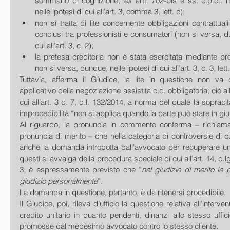
sommario di cognizione, 
ex 
artt. 702-bis e ss. c.p.c.: 
nelle ipotesi di cui all’art. 3, comma 3, lett. c);  
non si tratta di lite concernente obbligazioni contrattuali 
conclusi tra professionisti e consumatori (non si versa, du
cui all’art. 3, c. 2);  
la pretesa creditoria non è stata esercitata mediante pr
non si versa, dunque, nelle ipotesi di cui all’art. 3, c. 3, lett. 
Tuttavia, afferma il Giudice, la lite in questione non va
applicativo della negoziazione assistita c.d. obbligatoria; ciò al
cui all’art. 3 c. 7, d.l. 132/2014, a norma del quale la sopracit
Al riguardo, la pronuncia in commento conferma – richiam
pronuncia di merito – che nella categoria di controversie di cui
anche la domanda introdotta dall’avvocato per recuperare un 
questi si avvalga della procedura speciale di cui all’art. 14, d.l
3, è espressamente previsto che “
nel giudizio di merito le 
giudizio personalmente
”. 
La domanda in questione, pertanto, è da ritenersi procedibile. 
Il Giudice, poi, rileva d’ufficio la questione relativa all’interv
credito unitario in quanto pendenti, dinanzi allo stesso uffici
promosse dal medesimo avvocato contro lo stesso cliente. 