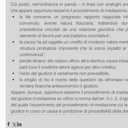
Ciò posto, nell’ordinanza in parola – in linea con analoghi pr
che appare opportuno esperire il procedimento di mediazione; c
la lite concerne un pregresso rapporto negoziale inte
convenuto, avente natura fiduciaria, trattandosi d
precedenza vincolati da una relazione giuridica che p
elemento di favore per una trattativa conciliativa
”;  
la causa ha ad oggetto un credito di modesto valore mentre
struttura probatoria imponente che fa stona rispetto al 
controversia
”;  
pende dinanzi allo stesso ufficio altra identica causa inst
parti (ove il creditore-attore agisce per altro credito);  
l’esito del giudizio è certamente non prevedibile;  
lo sfoglio di rito e merito delle questioni da affrontare n
rendere finanche antieconomico il giudizio.  
Appare, dunque, opportuno esperire il procedimento di mediaz
del giudice (mediazione 
ex officio
 a norma dell’art. 5 c. 2, d.l
del quale l’esperimento del procedimento di mediazione cui le p
giudice in corso di causa è condizione di procedibilità della d