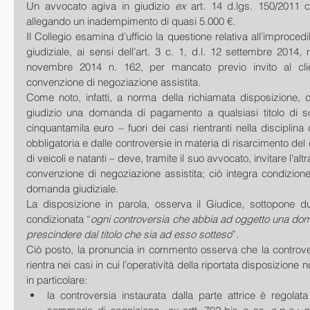
Un avvocato agiva in giudizio 
ex 
art. 14 d.lgs. 150/2011 c
allegando un inadempimento di quasi 5.000 €. 
Il Collegio esamina d’ufficio la questione relativa all’improcedi
giudiziale, ai sensi dell’art. 3 c. 1, d.l. 12 settembre 2014, 
novembre 2014 n. 162, per mancato previo invito al clie
convenzione di negoziazione assistita. 
Come noto, infatti, a norma della richiamata disposizione, c
giudizio una domanda di pagamento a qualsiasi titolo di 
cinquantamila euro – fuori dei casi rientranti nella disciplina
obbligatoria e dalle controversie in materia di risarcimento del 
di veicoli e natanti – deve, tramite il suo avvocato, invitare l'altr
convenzione di negoziazione assistita; ciò integra condizione d
domanda giudiziale. 
La disposizione in parola, osserva il Giudice, sottopone du
condizionata “
ogni controversia che abbia ad oggetto una do
prescindere dal titolo che sia ad esso sotteso
”. 
Ciò posto, la pronuncia in commento osserva che la controver
rientra nei casi in cui l’operatività della riportata disposizione 
in particolare:  
la controversia instaurata dalla parte attrice è regolata