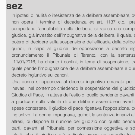
sez
In ipotesi di nullità o inesistenza della delibera assembleare, o
non opera il termine di decadenza 
ex 
art. 1137 c.c., pr
comportano l’annullabilità della delibera, si radica una comp
giudice, già investito dell’impugnativa della delibera, il quale, an
potere di decidere sulla sospensione dell’efficacia della delibe
quindi, in capo al giudice dell’opposizione a decreto ing
pronunciamento il Tribunale di Taranto, con la sentenz
l’11/01/2016, ha chiarito i confini, in tema di sospensione, tra
quale pende l’impugnazione della delibera assembleare e quel
decreto ingiuntivo sui canoni. 
Una donna si opponeva al decreto ingiuntivo emanato per i
inevasi, nel contempo chiedendo la sospensione del giudizio
Giudice di Pace, in attesa dell’esito di quello pendente davanti 
a giudicare sulla validità di due delibere assembleari avent
spese contestate. Il giudice di pace rigettava l’opposizione, c
ingiuntivo. La donna impugnava, quindi, la sentenza innanzi al 
altresì, di disporre la riunione del giudizio con quello pend
parti, davanti al Tribunale, per connessione oggettiva e so
infatti, che il giudizio già radicato aveva ad oggetto le d