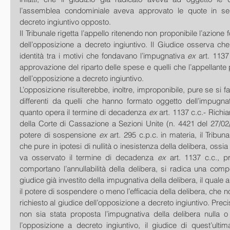
l’assemblea condominiale aveva approvato le quote in segu
decreto ingiuntivo opposto. 
Il Tribunale rigetta l’appello ritenendo non proponibile l’azione f
dell’opposizione a decreto ingiuntivo. Il Giudice osserva che, 
identità tra i motivi che fondavano l’impugnativa 
ex
 art. 1137
approvazione del riparto delle spese e quelli che l’appellant
dell’opposizione a decreto ingiuntivo. 
L’opposizione risulterebbe, inoltre, improponibile, pure se si f
differenti da quelli che hanno formato oggetto dell’impugnati
quanto opera il termine di decadenza 
ex 
art. 1137 c.c.- Rich
della Corte di Cassazione a Sezioni Unite (n. 4421 del 27/02/
potere di sospensione 
ex
 art. 295 c.p.c. in materia, il Tribun
che pure in ipotesi di nullità o inesistenza della delibera, ossia 
va osservato il termine di decadenza 
ex
 art. 1137 c.c., pr
comportano l’annullabilità della delibera, si radica una comp
giudice già investito della impugnativa della delibera, il quale a
il potere di sospendere o meno l’efficacia della delibera, che n
richiesto al giudice dell’opposizione a decreto ingiuntivo. Preci
non sia stata proposta l’impugnativa della delibera nulla o 
l’opposizione a decreto ingiuntivo, il giudice di quest’ulti