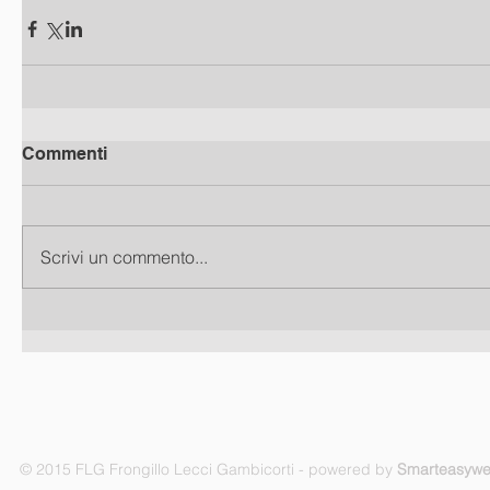
Commenti
Scrivi un commento...
© 2015 FLG Frongillo Lecci Gambicorti - powered by
Smarteasyw