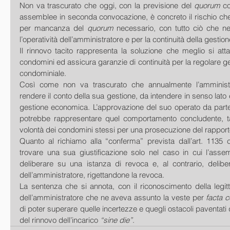
Non va trascurato che oggi, con la previsione del 
quorum 
co
assemblee in seconda convocazione, è concreto il rischio che
per mancanza del 
quorum 
necessario, con tutto ciò che n
l’operatività dell’amministratore e per la continuità della gesti
Il rinnovo tacito rappresenta la soluzione che meglio si attagl
condomini ed assicura garanzie di continuità per la regolare ge
condominiale.
Così come non va trascurato che annualmente l’amministr
rendere il conto della sua gestione, da intendere in senso lato e 
gestione economica. L’approvazione del suo operato da parte
potrebbe rappresentare quel comportamento concludente, ta
volontà dei condomini stessi per una prosecuzione del rapport
Quanto al richiamo alla “conferma” prevista dall’art. 1135 c
trovare una sua giustificazione solo nel caso in cui l’asse
deliberare su una istanza di revoca e, al contrario, delibe
dell’amministratore, rigettandone la revoca.    
La sentenza che si annota, con il riconoscimento della legitt
dell’amministratore che ne aveva assunto la veste per 
facta c
di poter superare quelle incertezze e quegli ostacoli paventati da
del rinnovo dell’incarico 
“sine die”
.