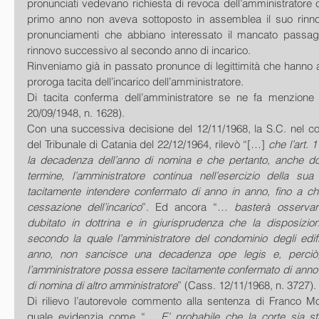
pronunciati vedevano richiesta di revoca dell’amministratore 
primo anno non aveva sottoposto in assemblea il suo rinn
pronunciamenti che abbiano interessato il mancato passag
rinnovo successivo al secondo anno di incarico.
Rinveniamo già in passato pronunce di legittimità che hanno aff
proroga tacita dell’incarico dell’amministratore.
Di tacita conferma dell’amministratore se ne fa menzione 
20/09/1948, n. 1628).
Con una successiva decisione del 12/11/1968, la S.C. nel co
del Tribunale di Catania del 22/12/1964, rilevò “[…] 
che l’art. 
la decadenza dell’anno di nomina e che pertanto, anche dop
termine, l’amministratore continua nell’esercizio della sua
tacitamente intendere confermato di anno in anno, fino a ch
cessazione dell’incarico
”. Ed ancora “… 
basterà osserva
dubitato in dottrina e in giurisprudenza che la disposizione
secondo la quale l’amministratore del condominio degli edifi
anno, non sancisce una decadenza ope legis e, perciò, 
l’amministratore possa essere tacitamente confermato di anno
di nomina di altro amministratore
” (Cass. 12/11/1968, n. 3727).
Di rilievo l’autorevole commento alla sentenza di Franco Mo
quale evidenzia come “… 
E’ probabile che la corte sia st