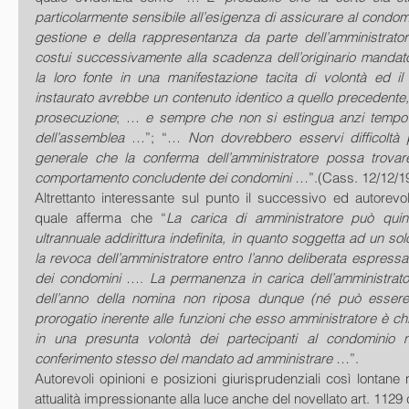
particolarmente sensibile all’esigenza di assicurare al condomin
gestione e della rappresentanza da parte dell’amministrato
costui successivamente alla scadenza dell’originario mandato
la loro fonte in una manifestazione tacita di volontà ed il
instaurato avrebbe un contenuto identico a quello precedente,
prosecuzione
; … 
e sempre che non si estingua anzi tempo 
dell’assemblea
 …”; “… 
Non dovrebbero esservi difficoltà 
generale che la conferma dell’amministratore possa trovar
comportamento concludente dei condomini
 …”.(Cass. 12/12/19
Altrettanto interessante sul punto il successivo ed autorevole
quale afferma che “
La carica di amministratore può quin
ultrannuale addirittura indefinita, in quanto soggetta ad un so
la revoca dell’amministratore entro l’anno deliberata espress
dei condomini
 …. 
La permanenza in carica dell’amministrat
dell’anno della nomina non riposa dunque (né può essere g
prorogatio inerente alle funzioni che esso amministratore è ch
in una presunta volontà dei partecipanti al condominio ma
conferimento stesso del mandato ad amministrare
 …”. 
Autorevoli opinioni e posizioni giurisprudenziali così lontane
attualità impressionante alla luce anche del novellato art. 1129 