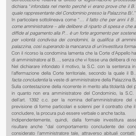
dichiara “
infondata nel merito perché vi erano prove che il B…
quale rappresentante del Condominio presso la Palazzina B/.
.”
In particolare sottolineava come “…
 il fatto che per anni il 
come amministratore – alle delibere di riparto di spesa e che a
diffide al pagamento alla P… è un forte argomento per sostenere
per volontà condivisa dei condomini, la qualifica di amminis
palazzina, così superando la mancanza di un’investitura formal
Con il ricorso la condomina lamenta che la Corte d’Appello ha 
di amministratore al B…, senza che vi fosse una delibera di n
Nel dichiarare infondato il motivo, la S.C. con la sentenza i
facta concludentia
 la veste di amministratore della Palazzina B/
Sulla contestazione della ricorrente in merito alla titolarità del
in quanto non era amministratore del Condominio, la S.C. aff
dell’art. 1392 c.c. per la nomina dell’amministratore del 
previsione di forme particolari e solenni per il contratto che 
concludere, la procura può essere verbale o anche tacita.
Indipendentemente, quindi, dalla formale investitura as
risultare anche “dal comportamento concludente dei con
considerato l’amministratore tale, attraverso abituali contatt