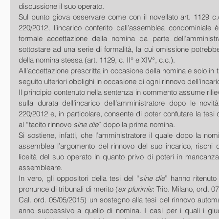
discussione il suo operato.
Sul punto giova osservare come con il novellato art. 1129 c.c.
220/2012, l’incarico conferito dall’assemblea condominiale è
formale accettazione della nomina da parte dell’amministra
sottostare ad una serie di formalità, la cui omissione potrebbe
della nomina stessa (art. 1129, c. II° e XIV°, c.c.).
All’accettazione prescritta in occasione della nomina e solo in t
seguito ulteriori obblighi in occasione di ogni rinnovo dell’incari
Il principio contenuto nella sentenza in commento assume rilievo 
sulla durata dell’incarico dell’amministratore dopo le novità
220/2012 e, in particolare, consente di poter confutare la tesi de
al “tacito rinnovo 
sine die
” dopo la prima nomina.
Si sostiene, infatti, che l’amministratore il quale dopo la no
assemblea l’argomento del rinnovo del suo incarico, rischi d
liceità del suo operato in quanto privo di poteri in mancanza
assembleare.
In vero, gli oppositori della tesi del “
sine die
” hanno ritenuto 
pronunce di tribunali di merito (
ex plurimis
: Trib. Milano, ord. 0
Cal. ord. 05/05/2015) un sostegno alla tesi del rinnovo automat
anno successivo a quello di nomina. I casi per i quali i giud