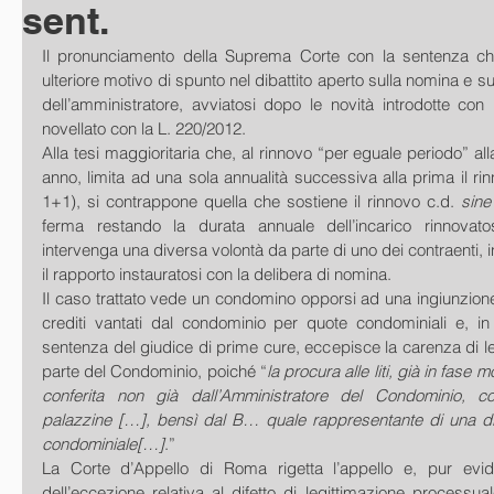
sent.
Il pronunciamento della Suprema Corte con la sentenza che
ulteriore motivo di spunto nel dibattito aperto sulla nomina e sul
dell’amministratore, avviatosi dopo le novità introdotte con 
novellato con la L. 220/2012.
Alla tesi maggioritaria che, al rinnovo “per eguale periodo” al
anno, limita ad una sola annualità successiva alla prima il rin
1+1), si contrappone quella che sostiene il rinnovo c.d. 
sine
ferma restando la durata annuale dell’incarico rinnovatos
intervenga una diversa volontà da parte di uno dei contraenti, 
il rapporto instauratosi con la delibera di nomina.
Il caso trattato vede un condomino opporsi ad una ingiunzion
crediti vantati dal condominio per quote condominiali e, in 
sentenza del giudice di prime cure, eccepisce la carenza di leg
parte del Condominio, poiché “
la procura alle liti, già in fase 
conferita non già dall’Amministratore del Condominio, co
palazzine […], bensì dal B… quale rappresentante di una di
condominiale[…]
.”
La Corte d’Appello di Roma rigetta l’appello e, pur evide
dell’eccezione relativa al difetto di legittimazione processua