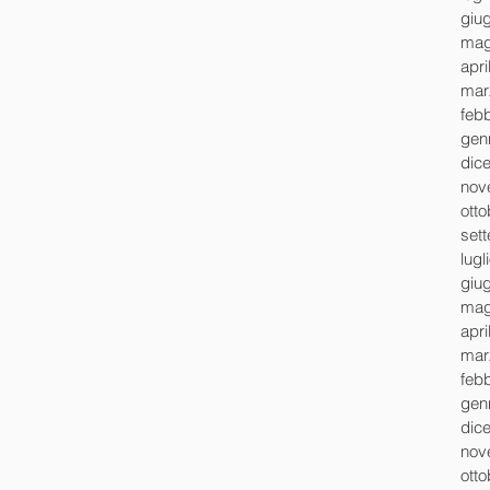
giu
mag
apri
mar
feb
gen
dic
nov
ott
set
lugl
giu
mag
apri
mar
feb
gen
dic
nov
ott