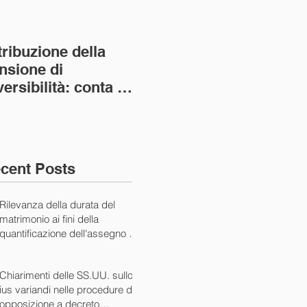
tribuzione della
Va assolto il padre
Not
nsione di
imprenditore in
giu
versibilità: conta la
bancarotta nel caso
pri
nvivenza più lunga
di omesso
nul
ass. Civ. sez. I ord.
mantenimento del
SS.
figlio minore (Ca
10/
cent Posts
Rilevanza della durata del
matrimonio ai fini della
quantificazione dell'assegno di
mantenimento (Cass. Civ. Sez.
I ord. 20507 24/07/2024)
Chiarimenti delle SS.UU. sullo
ius variandi nelle procedure di
opposizione a decreto