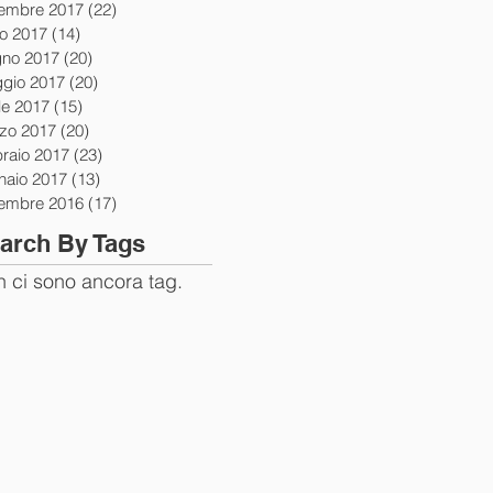
tembre 2017
(22)
22 post
io 2017
(14)
14 post
gno 2017
(20)
20 post
gio 2017
(20)
20 post
le 2017
(15)
15 post
zo 2017
(20)
20 post
braio 2017
(23)
23 post
naio 2017
(13)
13 post
tembre 2016
(17)
17 post
arch By Tags
 ci sono ancora tag.