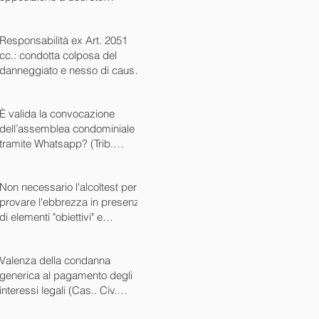
ingiuntivo (Cass. Civ. SS.UU.
sent. 26727 15/10/2024)
Responsabilità ex Art. 2051
cc.: condotta colposa del
danneggiato e nesso di causa
(Cass. Civ. sez. III ord. n.
24799 del 16/09/2024)
È valida la convocazione
dell’assemblea condominiale
tramite Whatsapp? (Trib.
Avellino sent. 1705 08/10/2024)
Non necessario l'alcoltest per
provare l'ebbrezza in presenza
di elementi "obiettivi" e
sintomatici (Cass. Pen. Sez. IV
sent. n. 20763 del 27/05/2024)
Valenza della condanna
generica al pagamento degli
interessi legali (Cas.. Civ.
SS.UU. sent. n. 12449