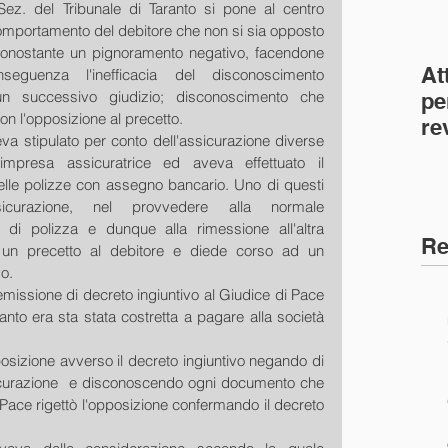
ez. del Tribunale di Taranto si pone al centro 
comportamento del debitore che non si sia opposto 
nonostante un pignoramento negativo, facendone 
At
seguenza l'inefficacia del disconoscimento 
n un successivo giudizio; disconoscimento che 
pe
n l'opposizione al precetto.
re
va stipulato per conto dell'assicurazione diverse 
co
impresa assicuratrice ed aveva effettuato il 
(C
lle polizze con assegno bancario. Uno di questi 
icurazione, nel provvedere alla normale 
 di polizza e dunque alla rimessione all'altra 
Re
ò un precetto al debitore e diede corso ad un 
o. 
missione di decreto ingiuntivo al Giudice di Pace 
anto era sta stata costretta a pagare alla società 
osizione avverso il decreto ingiuntivo negando di 
icurazione  e disconoscendo ogni documento che 
 Pace rigettò l'opposizione confermando il decreto 