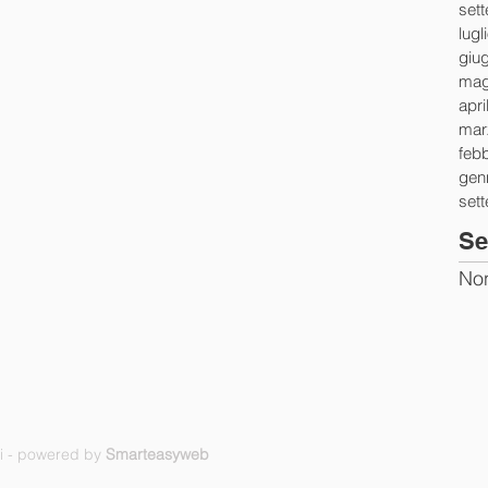
set
lugl
giu
mag
apri
mar
feb
gen
set
Se
Non
ti - powered by
Smarteasyweb