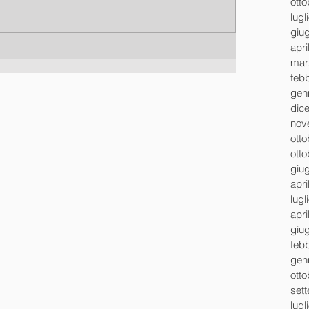
ott
lugl
giu
apri
mar
feb
gen
dic
nov
ott
ott
giu
apri
lugl
apri
giu
feb
gen
ott
set
lugl