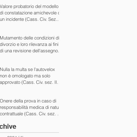
07/05/2024)
Valore probatorio del modello
di constatazione amichevole di
un incidente (Cass. Civ. Sez. III
ord. n. 15431 del 03/06/2024)
Mutamento delle condizioni di
divorzio e loro rilevanza ai fini
di una revisione dell'assegno
(Cass. Civ. Sez. I ord. n. 13175
del 14/05/2024)
Nulla la multa se l'autovelox
non è omologato ma solo
approvato (Cass. Civ. sez. II
ord. n. 10505/2024)
Onere della prova in caso di
responsabilità medica di natura
contrattuale (Cass. Civ. sez. III
ord. 5922 del 05/03/2024)
chive