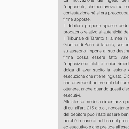
La motivazione del rigetto der
l'opponente, che non aveva mai onor
contestazione né si era preoccupat
firme apposte. 
Il debitore propose appello dedu
probatorio relativo all'autenticità d
Il Tribunale di Taranto si allinea 
Giudice di Pace di Taranto, sosten
su assegno impone al suo destinata
firma possa essere fatto valer
l'opposizione infatti è l'unico rimed
dolga di aver subito la lesione 
esecuzione che ritiene ingiusto. Ciò
che prevede il potere del debitore
ottenere, anche quando questi disco
esecutivi. 
Allo stesso modo la circostanza per
di cui all'art. 215 c.p.c., nonostant
del debitore può infatti essere ben
perché in caso di notifica del precet
ed esecutivo e che prelude all'esec