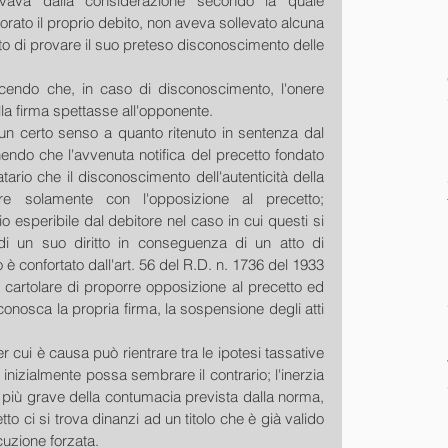
ivava dalla considerazione secondo la quale 
ato il proprio debito, non aveva sollevato alcuna 
o di provare il suo preteso disconoscimento delle 
cendo che, in caso di disconoscimento, l'onere 
ella firma spettasse all'opponente. 
in un certo senso a quanto ritenuto in sentenza dal 
endo che l'avvenuta notifica del precetto fondato 
rio che il disconoscimento dell'autenticità della 
e solamente con l'opposizione al precetto; 
io esperibile dal debitore nel caso in cui questi si 
di un suo diritto in conseguenza di un atto di 
 è confortato dall'art. 56 del R.D. n. 1736 del 1933 
 cartolare di proporre opposizione al precetto ed 
nosca la propria firma, la sospensione degli atti 
 cui è causa può rientrare tra le ipotesi tassative 
e inizialmente possa sembrare il contrario; l'inerzia 
 più grave della contumacia prevista dalla norma, 
to ci si trova dinanzi ad un titolo che è già valido 
uzione forzata. 