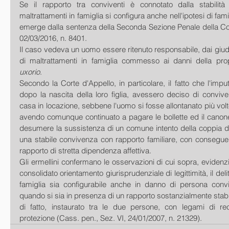
Se il rapporto tra conviventi è connotato dalla stabilità af
maltrattamenti in famiglia si configura anche nell'ipotesi di famig
emerge dalla sentenza della Seconda Sezione Penale della Cor
02/03/2016, n. 8401.
Il caso vedeva un uomo essere ritenuto responsabile, dai giudic
di maltrattamenti in famiglia commesso ai danni della pro
uxorio
.
Secondo la Corte d'Appello, in particolare, il fatto che l'imput
dopo la nascita della loro figlia, avessero deciso di conviv
casa in locazione, sebbene l'uomo si fosse allontanato più volte
avendo comunque continuato a pagare le bollette ed il canone
desumere la sussistenza di un comune intento della coppia di 
una stabile convivenza con rapporto familiare, con conseguen
rapporto di stretta dipendenza affettiva.
Gli ermellini confermano le osservazioni di cui sopra, evide
consolidato orientamento giurisprudenziale di legittimità, il delit
famiglia sia configurabile anche in danno di persona conv
quando si sia in presenza di un rapporto sostanzialmente stabil
di fatto, instaurato tra le due persone, con legami di re
protezione (Cass. pen., Sez. VI, 24/01/2007, n. 21329).