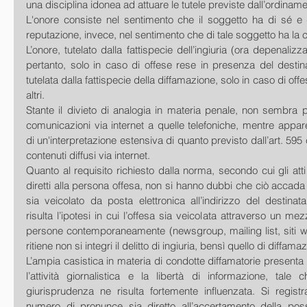
una disciplina idonea ad attuare le tutele previste dall’ordiname
L'onore consiste nel sentimento che il soggetto ha di sé e d
reputazione, invece, nel sentimento che di tale soggetto ha la col
L’onore, tutelato dalla fattispecie dell’ingiuria (ora depenalizz
pertanto, solo in caso di offese rese in presenza del destinat
tutelata dalla fattispecie della diffamazione, solo in caso di offe
altri.
Stante il divieto di analogia in materia penale, non sembra po
comunicazioni via internet a quelle telefoniche, mentre appar
di un'interpretazione estensiva di quanto previsto dall’art. 595 c.
contenuti diffusi via internet.
Quanto al requisito richiesto dalla norma, secondo cui gli atti
diretti alla persona offesa, non si hanno dubbi che ciò accada 
sia veicolato da posta elettronica all’indirizzo del destinata
risulta l’ipotesi in cui l’offesa sia veicolata attraverso un m
persone contemporaneamente (newsgroup, mailing list, siti web
ritiene non si integri il delitto di ingiuria, bensì quello di diffam
L’ampia casistica in materia di condotte diffamatorie presenta
l’attività giornalistica e la libertà di informazione, tale c
giurisprudenza ne risulta fortemente influenzata. Si regist
numero di pronunce sia diretto all’accertamento della possib