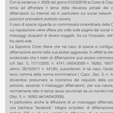
Con la sentenza n. 8328 del giorno 01/03/2016 la Corte di Cas
torna ad affrontare il tema della rilevanza penale dei co
diffamatorio su Internet ed in particolare sui social network
posizioni precedenti piuttosto severe.
Il caso di specie riguarda un commissario straordinario della C
cui reputazione viene offesa più volte sulle pagine del social
messaggi eloquenti di diversi soggetti, tra cui l’imputato, nell’
fra utenti web.
La Suprema Corte ritiene che nel caso di specie si configuri s
diffamazione anche nella sua ipotesi aggravata. In effetti la ste
evidenziato che il reato di diffamazione può essere commesso
(cfr. Sez. 5, 17/11/2000, n. 4741; 04/04/2008 n. 16262; 16/0
ultimo, 28/10/2011 n. 44126), sussistendo, in tal caso, l'ipote
terzo comma della norma incriminatrice ( Cass., Sez. 5, n. 4
dovendosi presumere la ricorrenza del requisito della co
persone, essendo il messaggio diffamatorio, per sua natura,
normalmente letto in tempi assai ravvicinati da un numero inde
(Sez. 5, n. 16262 del 04/04/2008). 
In particolare, anche la diffusione di un messaggio diffamatori
una bacheca "facebook" integra un'ipotesi di diffamazione