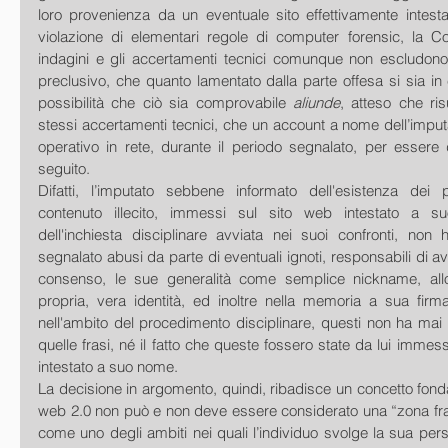
loro provenienza da un eventuale sito effettivamente intestat
violazione di elementari regole di computer forensic, la Co
indagini e gli accertamenti tecnici comunque non escludono 
preclusivo, che quanto lamentato dalla parte offesa si sia in eff
possibilità che ciò sia comprovabile 
aliunde
, atteso che ris
stessi accertamenti tecnici, che un account a nome dell’imputato
operativo in rete, durante il periodo segnalato, per essere di
seguito. 
Difatti, l’imputato sebbene informato dell'esistenza dei 
contenuto illecito, immessi sul sito web intestato a su
dell'inchiesta disciplinare avviata nei suoi confronti, non
segnalato abusi da parte di eventuali ignoti, responsabili di av
consenso, le sue generalità come semplice nickname, allo
propria, vera identità, ed inoltre nella memoria a sua firm
nell'ambito del procedimento disciplinare, questi non ha mai n
quelle frasi, né il fatto che queste fossero state da lui immesse
intestato a suo nome.
La decisione in argomento, quindi, ribadisce un concetto fonda
web 2.0 non può e non deve essere considerato una “zona franc
come uno degli ambiti nei quali l’individuo svolge la sua perso