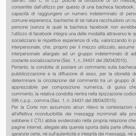
dell'art. 595 c. III c.p. poiché la diffusione di un messa
consentite dall'utilizzo per questo di una bacheca facebook,
capacità di raggiungere un numero indeterminato di perso
comune esperienza, bacheche di tal natura racchiudono un nu
persone (senza le quali la bacheca facebook non avrebbe
l'utilizzo di facebook integra una delle modalità attraverso le qu
socializzano le rispettive esperienze di vita, valorizzando in p
interpersonale, che, proprio per il mezzo utilizzato, assume il
interpersonale allargato ad un gruppo indeterminato di ade
costante socializzazione (Sez. 1, n. 24431 del 28/04/2015). 
Pertanto, la condotta di postare un commento sulla bacheca 
pubblicizzazione e la diffusione di esso, per la idoneità de
determinare la circolazione del commento tra un gruppo di
apprezzabile per composizione numerica, di guisa che,
commento, la relativa condotta rientra nella tipizzazione codicist
595 c.p.p., comma (Sez. 1, n. 24431 del 28/04/2015).
Per la Corte non assumono alcun rilievo le contestazioni del
all’effettiva riconducibilità dei messaggi incriminati alla pro
sebbene il CTU abbia evidenziato nella propria relazione che
pagine internet, allegate alla querela sporta dalla parte offesa,
garanzie certe, né sull'autenticità e integrità dei messaggi, né su