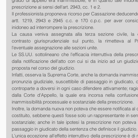
grado di appello era inammissibile, e in quanto tale inidone
prescrizione ai sensi dell'art. 2943, cc. 1 e 2.
Il professionista proponeva ricorso per Cassazione deducendon
artt. 1219, 2943 e 2945 c.c. e 170 c.p.c. per aver consider
inidoneo ad interrompere la prescrizione. 
La causa veniva assegnata alla terza sezione civile, la 
contrasto giurisprudenziale sul punto, la rimetteva al P
l'eventuale assegnazione alle sezioni unite. 
Le SS.UU. sottolineano che l'efficacia interruttiva della prescri
dalla notificazione dell'atto con cui si da inizio ad un giudiz
proposta nel corso del giudizio. 
Infatti, osserva la Suprema Corte, anche la domanda inammissi
pronunzia giudiziale, suscettibile di passaggio in giudicato, c
controparte a doversi in ogni caso difendere attivamente; rag
dalla Corte d'Appello, la quale era incorsa nella confusione
inammissibilità processuale e sostanziale della prescrizione. 
Inoltre, la domanda nuova non poteva che essere notificata al d
costituito, sebbene questi fosse solo un rappresentante in sens
sostanziale; anche in tale ipotesi la prescrizione non poteva
passaggio in giudicato della sentenza che definisce il giudizio.
L'unica eccezione all'effetto interruttivo della prescrizione è di