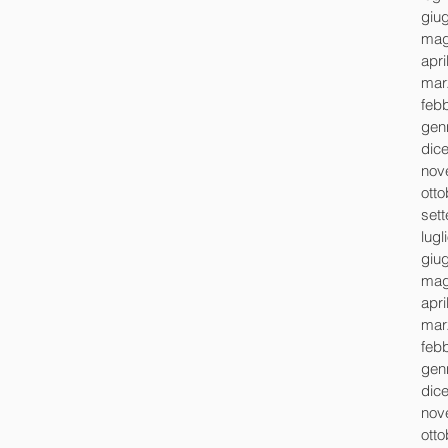
giu
mag
apri
mar
feb
gen
dic
nov
ott
set
lugl
giu
mag
apri
mar
feb
gen
dic
nov
ott