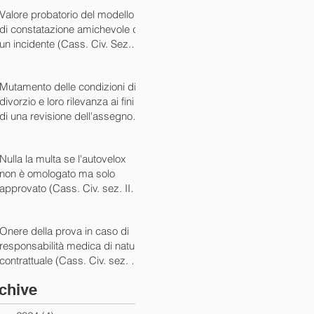
07/05/2024)
Valore probatorio del modello
di constatazione amichevole di
un incidente (Cass. Civ. Sez. III
ord. n. 15431 del 03/06/2024)
Mutamento delle condizioni di
divorzio e loro rilevanza ai fini
di una revisione dell'assegno
(Cass. Civ. Sez. I ord. n. 13175
del 14/05/2024)
Nulla la multa se l'autovelox
non è omologato ma solo
approvato (Cass. Civ. sez. II
ord. n. 10505/2024)
Onere della prova in caso di
responsabilità medica di natura
contrattuale (Cass. Civ. sez. III
ord. 5922 del 05/03/2024)
chive