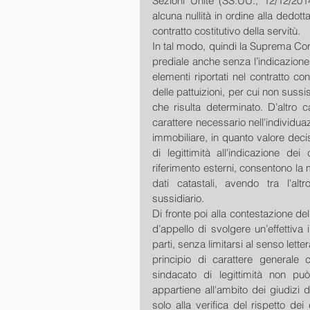
Sezioni Unite (SS.UU., 12/12/201
alcuna nullità in ordine alla dedotta
contratto costitutivo della servitù.
In tal modo, quindi la Suprema Cort
prediale anche senza l’indicazione d
elementi riportati nel contratto co
delle pattuizioni, per cui non sussist
che risulta determinato. D’altro c
carattere necessario nell'individu
immobiliare, in quanto valore decis
di legittimità all'indicazione dei
riferimento esterni, consentono la
dati catastali, avendo tra l'altr
sussidiario.
Di fronte poi alla contestazione del
d’appello di svolgere un’effettiva 
parti, senza limitarsi al senso lett
principio di carattere generale c
sindacato di legittimità non può 
appartiene all'ambito dei giudizi di
solo alla verifica del rispetto de