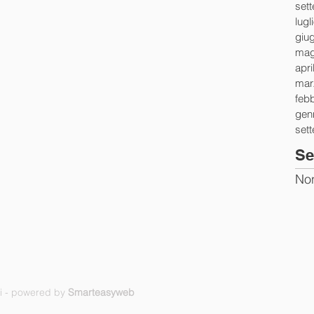
set
lugl
giu
mag
apri
mar
feb
gen
set
Se
Non
ti - powered by
Smarteasyweb