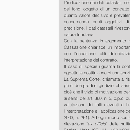
L'indicazione dei dati catastali, n
dei fondi oggetto di un contratto
quanto valore decisivo e prevalente 
concernendo punti oggettivi di
precisione. I dati catastali rivestono
natura tributaria.
Con la sentenza in argomento n.
Cassazione chiarisce un importante
con l’occasione, utili delucidaz
interpretazione del contratto.
Il caso di specie riguarda la cont
oggetto la costituzione di una serv
La Suprema Corte, chiamata a risol
primi due gradi di giudizio, chiari
cioè che il vizio di motivazione d
ai sensi dell'art. 360, n. 5, c.p.c
valutazione dei fatti rilevanti ai 
l'interpretazione e l'applicazione 
2003, n. 261). Ad ogni modo sostien
rilevazione "
ex officio
" delle null