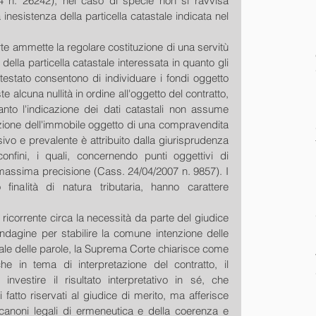
4 n. 26242), nel caso di specie non si ravvisa 
 inesistenza della particella catastale indicata nel 
e ammette la regolare costituzione di una servitù 
ella particella catastale interessata in quanto gli 
ntestato consentono di individuare i fondi oggetto 
e alcuna nullità in ordine all'oggetto del contratto, 
anto l'indicazione dei dati catastali non assume 
azione dell'immobile oggetto di una compravendita 
ivo e prevalente è attribuito dalla giurisprudenza 
 confini, i quali, concernendo punti oggettivi di 
 massima precisione (Cass. 24/04/2007 n. 9857). I 
o finalità di natura tributaria, hanno carattere 
 ricorrente circa la necessità da parte del giudice 
indagine per stabilire la comune intenzione delle 
erale delle parole, la Suprema Corte chiarisce come 
he in tema di interpretazione del contratto, il 
investire il risultato interpretativo in sé, che 
 fatto riservati al giudice di merito, ma afferisce 
i canoni legali di ermeneutica e della coerenza e 