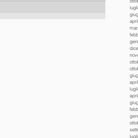
ott
lugl
giu
apri
mar
feb
gen
dic
nov
ott
ott
giu
apri
lugl
apri
giu
feb
gen
ott
set
lugl