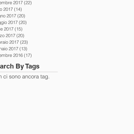
tembre 2017
(22)
22 post
io 2017
(14)
14 post
gno 2017
(20)
20 post
gio 2017
(20)
20 post
le 2017
(15)
15 post
zo 2017
(20)
20 post
braio 2017
(23)
23 post
naio 2017
(13)
13 post
tembre 2016
(17)
17 post
arch By Tags
 ci sono ancora tag.