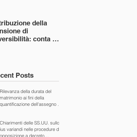
tribuzione della
Va assolto il padre
Not
nsione di
imprenditore in
giu
versibilità: conta la
bancarotta nel caso
pri
nvivenza più lunga
di omesso
nul
ass. Civ. sez. I ord.
mantenimento del
SS.
figlio minore (Ca
10/
cent Posts
Rilevanza della durata del
matrimonio ai fini della
quantificazione dell'assegno di
mantenimento (Cass. Civ. Sez.
I ord. 20507 24/07/2024)
Chiarimenti delle SS.UU. sullo
ius variandi nelle procedure di
opposizione a decreto