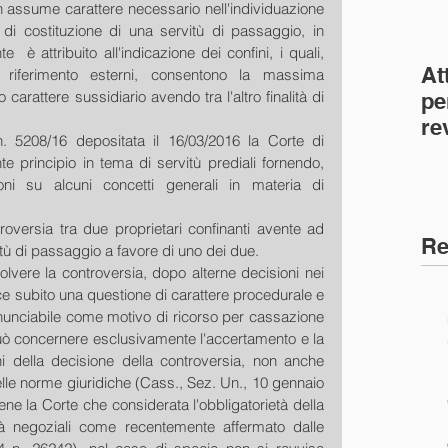
on assume carattere necessario nell'individuazione 
 di costituzione di una servitù di passaggio, in 
 è attribuito all'indicazione dei confini, i quali, 
At
 riferimento esterni, consentono la massima 
 carattere sussidiario avendo tra l'altro finalità di 
pe
re
 5208/16 depositata il 16/03/2016 la Corte di 
co
 principio in tema di servitù prediali fornendo, 
(C
ioni su alcuni concetti generali in materia di 
roversia tra due proprietari confinanti avente ad 
Re
itù di passaggio a favore di uno dei due. 
vere la controversia, dopo alterne decisioni nei 
sce subito una questione di carattere procedurale e 
enunciabile come motivo di ricorso per cassazione 
. può concernere esclusivamente l'accertamento e la 
fini della decisione della controversia, non anche 
delle norme giuridiche (Cass., Sez. Un., 10 gennaio 
e la Corte che considerata l'obbligatorietà della 
ità negoziali come recentemente affermato dalle 