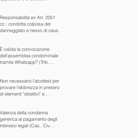
ingiuntivo (Cass. Civ. SS.UU.
sent. 26727 15/10/2024)
Responsabilità ex Art. 2051
cc.: condotta colposa del
danneggiato e nesso di causa
(Cass. Civ. sez. III ord. n.
24799 del 16/09/2024)
È valida la convocazione
dell’assemblea condominiale
tramite Whatsapp? (Trib.
Avellino sent. 1705 08/10/2024)
Non necessario l'alcoltest per
provare l'ebbrezza in presenza
di elementi "obiettivi" e
sintomatici (Cass. Pen. Sez. IV
sent. n. 20763 del 27/05/2024)
Valenza della condanna
generica al pagamento degli
interessi legali (Cas.. Civ.
SS.UU. sent. n. 12449