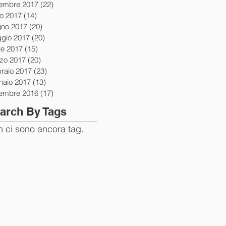
tembre 2017
(22)
22 post
io 2017
(14)
14 post
gno 2017
(20)
20 post
gio 2017
(20)
20 post
le 2017
(15)
15 post
zo 2017
(20)
20 post
braio 2017
(23)
23 post
naio 2017
(13)
13 post
tembre 2016
(17)
17 post
arch By Tags
 ci sono ancora tag.