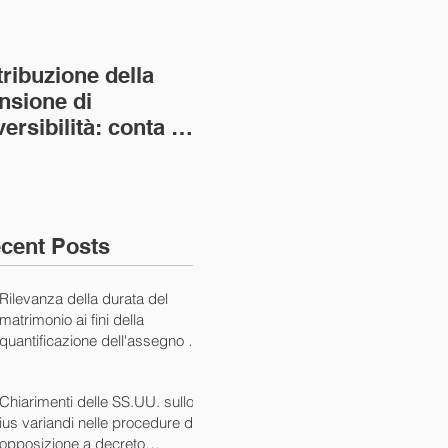
tribuzione della
Va assolto il padre
Not
nsione di
imprenditore in
giu
versibilità: conta la
bancarotta nel caso
pri
nvivenza più lunga
di omesso
nul
ass. Civ. sez. I ord.
mantenimento del
SS.
figlio minore (Ca
10/
cent Posts
Rilevanza della durata del
matrimonio ai fini della
quantificazione dell'assegno di
mantenimento (Cass. Civ. Sez.
I ord. 20507 24/07/2024)
Chiarimenti delle SS.UU. sullo
ius variandi nelle procedure di
opposizione a decreto