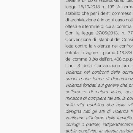
civile e di commissariamento del
legge 15/10/2013 n. 199. A nor
stabilito che per i delitti commessi
di archiviazione è in ogni caso noti
offesa e il termine di cui al comma 
Con la legge 27/06/2013, n. 77, 
Convenzione di Istanbul del Consig
lotta contro la violenza nei confro
entrata in vigore il giorno 01/08/2
del comma 3 
bis 
dell'art. 408 c.p.p
L'art. 3 della Convenzione ora r
violenza nei confronti delle donne
umani e una forma di discriminazi
violenza fondati sul genere che pr
sofferenze di natura fisica, se
minacce di compiere tali atti, la coer
nella vita pubblica che nella vit
designa tutti gli atti di violenza
verificano all'interno della famigli
coniugi o partner, indipendentement
abbia condiviso la stessa residenz