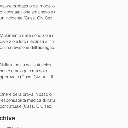
07/05/2024)
Valore probatorio del modello
di constatazione amichevole di
un incidente (Cass. Civ. Sez. III
ord. n. 15431 del 03/06/2024)
Mutamento delle condizioni di
divorzio e loro rilevanza ai fini
di una revisione dell'assegno
(Cass. Civ. Sez. I ord. n. 13175
del 14/05/2024)
Nulla la multa se l'autovelox
non è omologato ma solo
approvato (Cass. Civ. sez. II
ord. n. 10505/2024)
Onere della prova in caso di
responsabilità medica di natura
contrattuale (Cass. Civ. sez. III
ord. 5922 del 05/03/2024)
chive