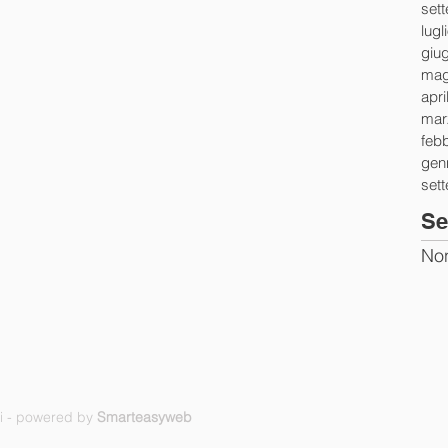
set
lugl
giu
mag
apri
mar
feb
gen
set
Se
Non
ti - powered by
Smarteasyweb