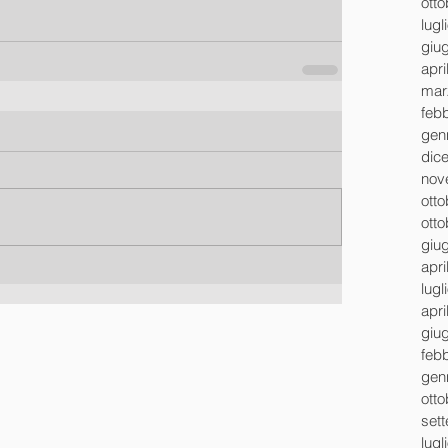
ott
lugl
giu
apri
mar
feb
gen
dic
nov
ott
ott
giu
apri
lugl
apri
giu
feb
gen
ott
set
lugl