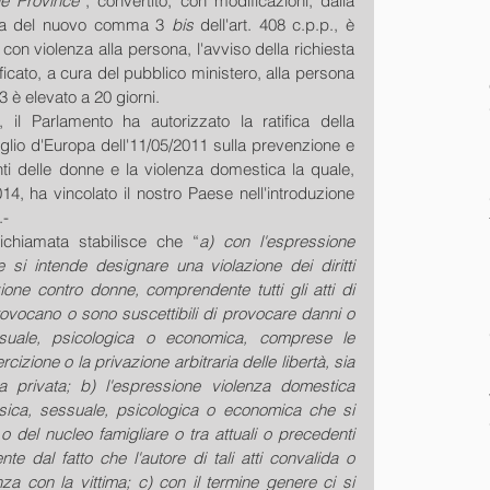
le Province
”, convertito, con modificazioni, dalla 
ma del nuovo comma 3 
bis
 dell'art. 408 c.p.p., è 
 con violenza alla persona, l'avviso della richiesta 
ficato, a cura del pubblico ministero, alla persona 
3 è elevato a 20 giorni.
il Parlamento ha autorizzato la ratifica della 
lio d'Europa dell'11/05/2011 sulla prevenzione e 
nti delle donne e la violenza domestica la quale, 
014, ha vincolato il nostro Paese nell'introduzione 
.-
ichiamata stabilisce che “
a) con l'espressione 
 si intende designare una violazione dei diritti 
one contro donne, comprendente tutti gli atti di 
ovocano o sono suscettibili di provocare danni o 
ssuale, psicologica o economica, comprese le 
cizione o la privazione arbitraria delle libertà, sia 
a privata; b) l'espressione violenza domestica 
 fisica, sessuale, psicologica o economica che si 
a o del nucleo famigliare o tra attuali o precedenti 
e dal fatto che l'autore di tali atti convalida o 
a con la vittima; c) con il termine genere ci si 