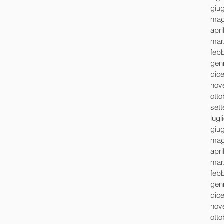
giu
mag
apri
mar
feb
gen
dic
nov
ott
set
lugl
giu
mag
apri
mar
feb
gen
dic
nov
ott