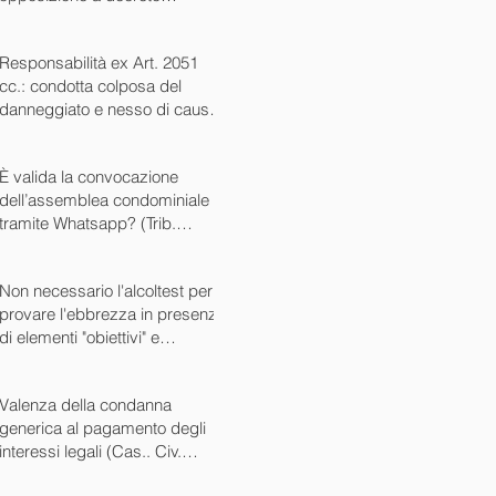
ingiuntivo (Cass. Civ. SS.UU.
sent. 26727 15/10/2024)
Responsabilità ex Art. 2051
cc.: condotta colposa del
danneggiato e nesso di causa
(Cass. Civ. sez. III ord. n.
24799 del 16/09/2024)
È valida la convocazione
dell’assemblea condominiale
tramite Whatsapp? (Trib.
Avellino sent. 1705 08/10/2024)
Non necessario l'alcoltest per
provare l'ebbrezza in presenza
di elementi "obiettivi" e
sintomatici (Cass. Pen. Sez. IV
sent. n. 20763 del 27/05/2024)
Valenza della condanna
generica al pagamento degli
interessi legali (Cas.. Civ.
SS.UU. sent. n. 12449