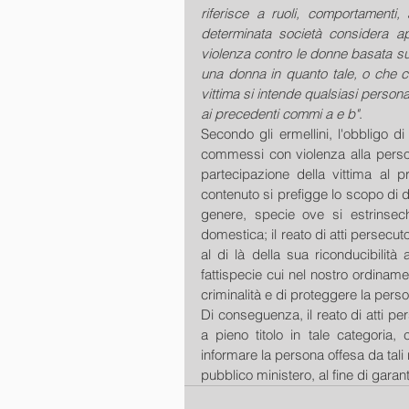
riferisce a ruoli, comportamenti, a
determinata società considera ap
violenza contro le donne basata sul
una donna in quanto tale, o che c
vittima si intende qualsiasi persona 
ai precedenti commi a e b"
.
Secondo gli ermellini, l'obbligo di
commessi con violenza alla persona 
partecipazione della vittima al p
contenuto si prefigge lo scopo di da
genere, specie ove si estrinsech
domestica; il reato di atti persecuto
al di là della sua riconducibilità
fattispecie cui nel nostro ordinamen
criminalità e di proteggere la pers
Di conseguenza, il reato di atti pers
a pieno titolo in tale categoria,
informare la persona offesa da tali r
pubblico ministero, al fine di garanti