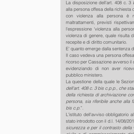
La disposizione dell'art. 408 c. 3 
alla persona offesa della richiesta 
con violenza alla persona è rif
maltrattamenti, previsti rispettiv
l'espressione 'violenza alla perso
violenza di genere, quale risulta dal
recepite e di diritto comunitario. 
E' quanto emerge dalla sentenza de
Il caso vedeva una persona offesa 
ricorso per Cassazione avverso il 
evidenziando di non aver ricevut
pubblico ministero.
La questione della quale le Sezion
dell'art. 408 c. 3 bis c.p.p., che st
della richiesta di archiviazione co
persona, sia riferibile anche alla fa
bis c.p.
”.
L'istituto dell'avviso obbligatorio 
stato introdotto con il d.l. 14/08/20
sicurezza e per il contrasto della