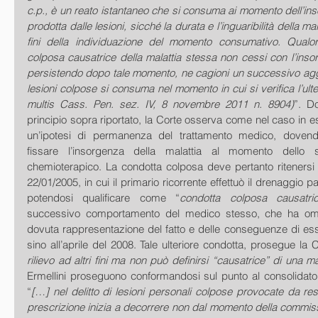
c.p., è un reato istantaneo che si consuma ai momento dell’inso
prodotta dalle lesioni, sicché la durata e l’inguaribilità della mala
fini della individuazione del momento consumativo. Qualor
colposa causatrice della malattia stessa non cessi con l’inso
persistendo dopo tale momento, ne cagioni un successivo aggr
lesioni colpose si consuma nel momento in cui si verifica l’ulter
multis Cass. Pen. sez. IV, 8 novembre 2011 n. 8904)
”. Do
principio sopra riportato, la Corte osserva come nel caso in esa
un’ipotesi di permanenza del trattamento medico, dovend
fissare l’insorgenza della malattia al momento dello s
chemioterapico. La condotta colposa deve pertanto ritenersi 
22/01/2005, in cui il primario ricorrente effettuò il drenaggio pa
potendosi qualificare come “
condotta colposa causatric
successivo comportamento del medico stesso, che ha omes
dovuta rappresentazione del fatto e delle conseguenze di ess
sino all’aprile del 2008. Tale ulteriore condotta, prosegue la 
rilievo ad altri fini ma non può definirsi “causatrice” di una ma
Ermellini proseguono conformandosi sul punto al consolidato 
“
[…] nel delitto di lesioni personali colpose provocate da res
prescrizione inizia a decorrere non dal momento della commissi