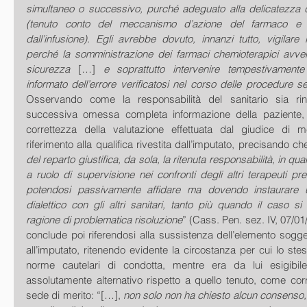
simultaneo o successivo, purché adeguato alla delicatezza de
(tenuto conto del meccanismo d’azione del farmaco e 
dall’infusione). Egli avrebbe dovuto, innanzi tutto, vigilare
perché la somministrazione dei farmaci chemioterapici avveni
sicurezza 
[…] 
e soprattutto intervenire tempestivament
informato dell’errore verificatosi nel corso delle procedure se
Osservando come la responsabilità del sanitario sia rinv
successiva omessa completa informazione della paziente, l
correttezza della valutazione effettuata dal giudice di m
riferimento alla qualifica rivestita dall’imputato, precisando ch
del reparto giustifica, da sola, la ritenuta responsabilità, in quan
a ruolo di supervisione nei confronti degli altri terapeuti pre
potendosi passivamente affidare ma dovendo instaurare un
dialettico con gli altri sanitari, tanto più quando il caso si
ragione di problematica risoluzione
” (Cass. Pen. sez. IV, 07/01
conclude poi riferendosi alla sussistenza dell’elemento sogge
all’imputato, ritenendo evidente la circostanza per cui lo stes
norme cautelari di condotta, mentre era da lui esigibi
assolutamente alternativo rispetto a quello tenuto, come corr
sede di merito: “[…], 
non solo non ha chiesto alcun consenso, 