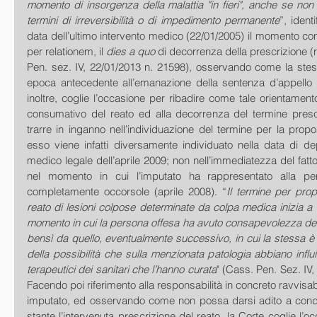
momento di insorgenza della malattia "in fieri", anche se non a
termini di irreversibilità o di impedimento permanente
”, ident
data dell’ultimo intervento medico (22/01/2005) il momento con
per relationem, il 
dies a quo 
di decorrenza della prescrizione (
Pen. sez. IV, 22/01/2013 n. 21598), osservando come la stessa
epoca antecedente all’emanazione della sentenza d’appello 
inoltre, coglie l’occasione per ribadire come tale orientament
consumativo del reato ed alla decorrenza del termine presc
trarre in inganno nell’individuazione del termine per la propos
esso viene infatti diversamente individuato nella data di dep
medico legale dell’aprile 2009; non nell’immediatezza del fatto
nel momento in cui l’imputato ha rappresentato alla pe
completamente occorsole (aprile 2008). “
Il termine per prop
reato di lesioni colpose determinate da colpa medica inizia a 
momento in cui la persona offesa ha avuto consapevolezza della
bensì da quello, eventualmente successivo, in cui la stessa 
della possibilità che sulla menzionata patologia abbiano influit
terapeutici dei sanitari che l’hanno curata
" (Cass. Pen. Sez. IV,
Facendo poi riferimento alla responsabilità in concreto ravvisabi
imputato, ed osservando come non possa darsi adito a cond
stante l’intervenuta prescrizione del reato, la Corte coglie l’occ