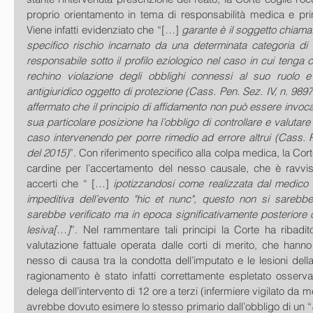
proprio orientamento in tema di responsabilità medica e prin
Viene infatti evidenziato che “[…]
 garante è il soggetto chiamat
specifico rischio incarnato da una determinata categoria di 
responsabile sotto il profilo eziologico nel caso in cui tenga 
rechino violazione degli obblighi connessi al suo ruolo e 
antigiuridico oggetto di protezione (Cass. Pen. Sez. IV, n. 9897 d
affermato che il principio di affidamento non può essere invocato
sua particolare posizione ha l’obbligo di controllare e valutare l
caso intervenendo per porre rimedio ad errore altrui (Cass. P
del 2015)
”. Con riferimento specifico alla colpa medica, la Corte
cardine per l’accertamento del nesso causale, che è ravvis
accerti che “ […] 
ipotizzandosi come realizzata dal medico 
impeditiva dell’evento "hic et nunc", questo non si sarebbe 
sarebbe verificato ma in epoca significativamente posteriore o
lesiva[…]
”. Nel rammentare tali principi la Corte ha ribadito
valutazione fattuale operata dalle corti di merito, che hanno r
nesso di causa tra la condotta dell’imputato e le lesioni della
ragionamento è stato infatti correttamente espletato osserv
delega dell’intervento di 12 ore a terzi (infermiere vigilato da m
avrebbe dovuto esimere lo stesso primario dall’obbligo di un “