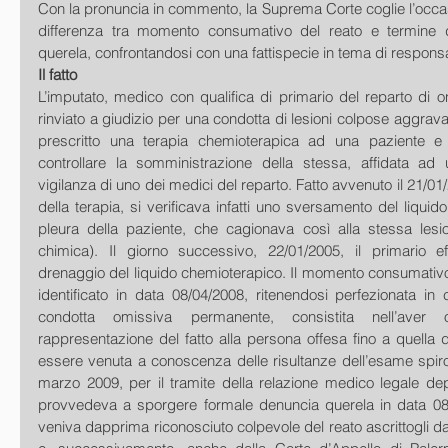
Con la pronuncia in commento, la Suprema Corte coglie l’occas
differenza tra momento consumativo del reato e termine di
querela, confrontandosi con una fattispecie in tema di respons
Il fatto
L’imputato, medico con qualifica di primario del reparto di 
rinviato a giudizio per una condotta di lesioni colpose aggravate
prescritto una terapia chemioterapica ad una paziente e 
controllare la somministrazione della stessa, affidata ad 
vigilanza di uno dei medici del reparto. Fatto avvenuto il 21/01
della terapia, si verificava infatti uno sversamento del liquid
pleura della paziente, che cagionava così alla stessa lesion
chimica). Il giorno successivo, 22/01/2005, il primario ef
drenaggio del liquido chemioterapico. Il momento consumativo 
identificato in data 08/04/2008, ritenendosi perfezionata in 
condotta omissiva permanente, consistita nell’aver
rappresentazione del fatto alla persona offesa fino a quella 
essere venuta a conoscenza delle risultanze dell’esame spirom
marzo 2009, per il tramite della relazione medico legale depo
provvedeva a sporgere formale denuncia querela in data 08/05
veniva dapprima riconosciuto colpevole del reato ascrittogli da