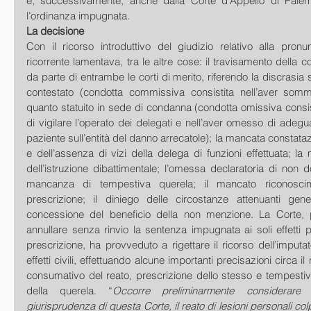
e, successivamente, anche dalla Corte d’Appello di Paler
l’ordinanza impugnata. 
La decisione
Con il ricorso introduttivo del giudizio relativo alla pronu
ricorrente lamentava, tra le altre cose: il travisamento della co
da parte di entrambe le corti di merito, riferendo la discrasia 
contestato (condotta commissiva consistita nell’aver sommini
quanto statuito in sede di condanna (condotta omissiva consis
di vigilare l’operato dei delegati e nell’aver omesso di adegu
paziente sull’entità del danno arrecatole); la mancata constataz
e dell’assenza di vizi della delega di funzioni effettuata; la
dell’istruzione dibattimentale; l’omessa declaratoria di non 
mancanza di tempestiva querela; il mancato riconoscime
prescrizione; il diniego delle circostanze attenuanti gen
concessione del beneficio della non menzione. La Corte,
annullare senza rinvio la sentenza impugnata ai soli effetti pe
prescrizione, ha provveduto a rigettare il ricorso dell’imputat
effetti civili, effettuando alcune importanti precisazioni circa i
consumativo del reato, prescrizione dello stesso e tempestivi
della querela. “
Occorre preliminarmente considerare 
giurisprudenza di questa Corte, il reato di lesioni personali colpo