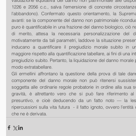
valutazione equitativa del danno non patrimoniale alle disposiz
1226 e 2056 c.c., salva l'emersione di concrete circostanze 
l'abbandono). Confermato questo orientamento, la Suprem
avanti: se la componente del danno non patrimoniale riconduc
puro è quantificabile in una frazione del danno biologico, ciò n
di merito, attesa la necessaria personalizzazione del da
motivatamente da tali parametri, laddove la situazione present
inducano a quantificare il pregiudizio morale subito in u
maggiore rispetto alla quantificazione tabellare, ai fini di una in
pregiudizio subito. Pertanto, la liquidazione del danno morale 
modo extratabellare.
Gli ermellini affrontano la questione della prova di tale da
componente del danno morale non può ritenersi sussiste
soggetta alle ordinarie regole probatorie in ordine alla sua s
gravità, è altrettanto vero che si può fare riferimento al
presuntivo, e cioè deducendo da un fatto noto — la lesi
ripercussioni sulla vita futura  - il fatto ignoto, ovvero l'entità 
che ne è derivata.