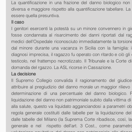
La quantificazione in una frazione del danno biologico non
diversa e maggiore rispetto alla quantificazione tabellare. L
essere quella presuntiva.
Il caso
I genitori esercenti la potestà su un minore convennero in giu
fosse condannata al risarcimento dei danni riportati dal ra
medici dell’Ospedale riconosciuto immediatamente la torsione de
dal minore durante una vacanza in Sicilia con la famiglia: 
diagnosi imprecisa, il ragazzo fu operato con ritardo e ciò gli 
testicolo, nel frattempo necrotizzato. Il Tribunale e la Corte d
domanda del rgazzo. La ASL ricorse in Cassazione.
La decisione
Il Supremo Collegio convalida il ragionamento del giudice 
attribuire al pregiudizio del danno morale un maggior rilievo r
determinazione di una percentuale del danno biologico. Pr
liquidazione del danno non patrimoniale subito dalla vittima di u
alla salute, questo va liquidato agganciandosi a parametri ob
regola generale costituiti dalle tabelle per la liquidazione del
dalle tabelle del Milano (la Suprema Corte ribadisce, così, la 
generale e nel  rispetto dell'art. 3 Cost., come parametro