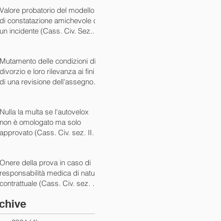
07/05/2024)
Valore probatorio del modello
di constatazione amichevole di
un incidente (Cass. Civ. Sez. III
ord. n. 15431 del 03/06/2024)
Mutamento delle condizioni di
divorzio e loro rilevanza ai fini
di una revisione dell'assegno
(Cass. Civ. Sez. I ord. n. 13175
del 14/05/2024)
Nulla la multa se l'autovelox
non è omologato ma solo
approvato (Cass. Civ. sez. II
ord. n. 10505/2024)
Onere della prova in caso di
responsabilità medica di natura
contrattuale (Cass. Civ. sez. III
ord. 5922 del 05/03/2024)
chive