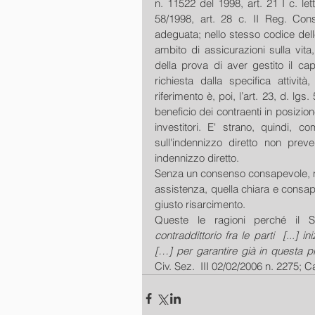
n. 11522 del 1998, art. 21 I c. lett.
58/1998, art. 28 c. II Reg. Con
adeguata; nello stesso codice dell
ambito di assicurazioni sulla vita
della prova di aver gestito il cap
richiesta dalla specifica attività,
riferimento è, poi, l’art. 23, d. lg
beneficio dei contraenti in posizio
investitori. E' strano, quindi, co
sull'indennizzo diretto non prev
indennizzo diretto. 
Senza un consenso consapevole, no
assistenza, quella chiara e consape
giusto risarcimento. 
Queste le ragioni perché il 
contraddittorio fra le parti  [...] 
[…] per garantire già in questa pr
Civ. Sez.  III 02/02/2006 n. 2275; C