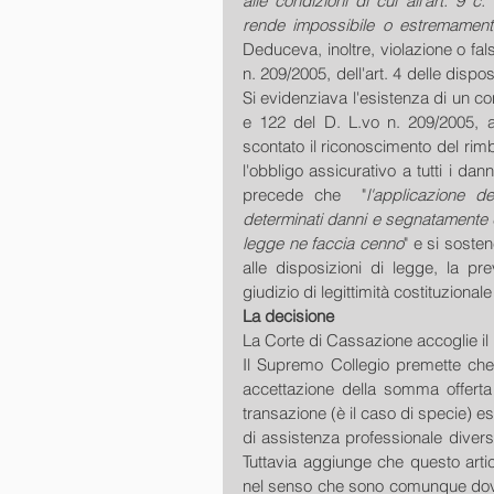
alle condizioni di cui all'art. 9 c
rende impossibile o estremamente 
Deduceva, inoltre, violazione o fal
n. 209/2005, dell'art. 4 delle dispos
Si evidenziava l'esistenza di un cont
e 122 del D. L.vo n. 209/2005, a
scontato il riconoscimento del rimb
l'obbligo assicurativo a tutti i dan
precede che  "
l'applicazione de
determinati danni e segnatamente q
legge ne faccia cenno
" e si soste
alle disposizioni di legge, la pre
giudizio di legittimità costituziona
La decisione
La Corte di Cassazione accoglie il ric
Il Supremo Collegio premette che l
accettazione della somma offerta 
transazione (è il caso di specie) e
di assistenza professionale diversi
Tuttavia aggiunge che questo artico
nel senso che sono comunque dovut