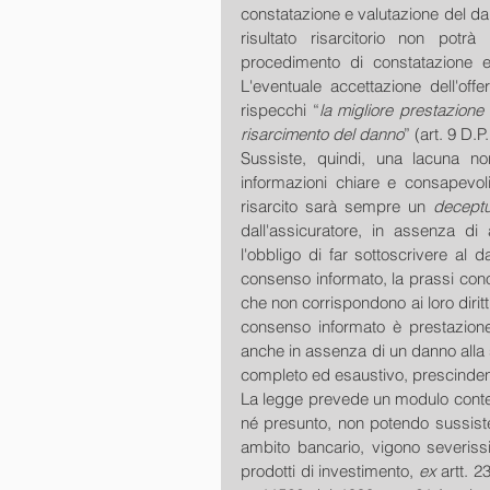
constatazione e valutazione del danno 
risultato risarcitorio non pot
procedimento di constatazione e
L'eventuale accettazione dell'off
rispecchi “
la migliore prestazione d
risarcimento del danno
” (art. 9 D.P
Sussiste, quindi, una lacuna no
informazioni chiare e consapevol
risarcito sarà sempre un 
decept
dall'assicuratore, in assenza d
l'obbligo di far sottoscrivere al 
consenso informato, la prassi conos
che non corrispondono ai loro diritti 
consenso informato è prestazione 
anche in assenza di un danno alla s
completo ed esaustivo, prescindent
La legge prevede un modulo contene
né presunto, non potendo sussist
ambito bancario, vigono severiss
prodotti di investimento, 
ex 
artt. 