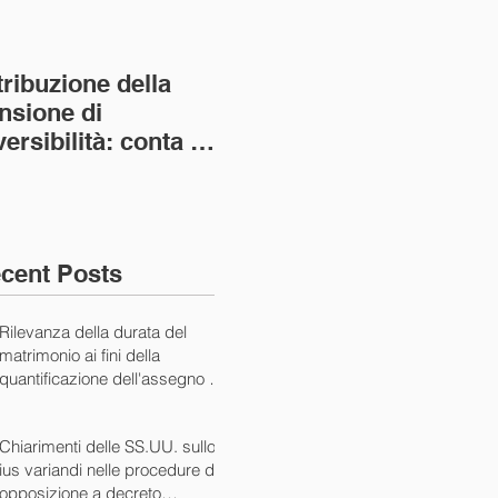
tribuzione della
Va assolto il padre
Not
nsione di
imprenditore in
giu
versibilità: conta la
bancarotta nel caso
pri
nvivenza più lunga
di omesso
nul
ass. Civ. sez. I ord.
mantenimento del
SS.
figlio minore (Ca
10/
cent Posts
Rilevanza della durata del
matrimonio ai fini della
quantificazione dell'assegno di
mantenimento (Cass. Civ. Sez.
I ord. 20507 24/07/2024)
Chiarimenti delle SS.UU. sullo
ius variandi nelle procedure di
opposizione a decreto