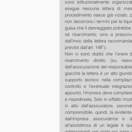
sono istituzionalmente organizzat
esegue nessuna lettera di me
procedimento nasce già viziato, p
non decorrono i termini per la liqu
guisa che il danneggiato potrebbe l
né risarcimento, sino a prescriv
dall'invio della lettera raccomanda
previsti dall'art. 148”). 
Non vi sono dubbi che l'onere del
risarcimento diretto (su nes
dell'assicurazione del responsabile
giacché la lettera è un atto giuridic
supporto tecnico nella compilazio
controllo e l'eventuale integrazion
appunto, l'impresa deve compilare l
e rispedirsela. Solo in siffatto mo
in atto dall'assicuratore, secon
comprensibile, quindi, la evidente 
dall'impresa assicuratrice e da
all'assistenza di un legale è qui
adempimenti per poter poi agire in