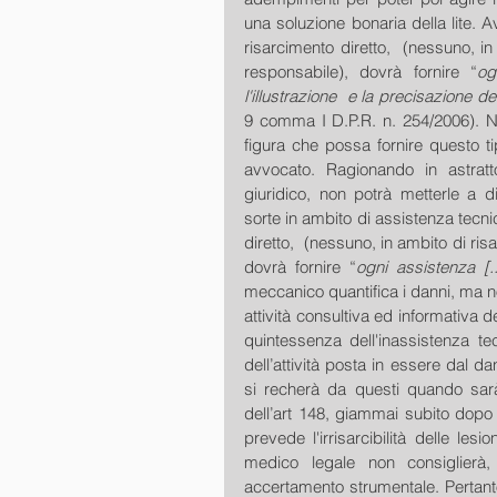
una soluzione bonaria della lite. A
risarcimento diretto,  (nessuno, in
responsabile), dovrà fornire “
og
l'illustrazione  e la precisazione dei
9 comma I D.P.R. n. 254/2006). Non
figura che possa fornire questo ti
avvocato. Ragionando in astrat
giuridico, non potrà metterle a d
sorte in ambito di assistenza tecni
diretto,  (nessuno, in ambito di ri
dovrà fornire “
ogni assistenza [..
meccanico quantifica i danni, ma n
attività consultiva ed informativa de
quintessenza dell'inassistenza te
dell’attività posta in essere dal d
si recherà da questi quando sarà
dell’art 148, giammai subito dopo l
prevede l'irrisarcibilità delle lesi
medico legale non consiglierà,
accertamento strumentale. Pertant