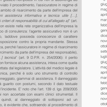
giu
vviato il procedimento, l'assicuratore in regime di 
mag
 ambito di risarcimento da parte dell'impresa del 
apri
ni assistenza informativa e tecnica utile […], 
mar
 criteri di responsabilità di cui all'allegato a)
” (art. 
feb
 esiste nella rete organizzativa dell'impresa la 
gen
po di consulenza: l'agente assicurativo non è un 
dic
to, laddove possieda conoscenze di carattere 
nov
isposizione contro la propria mandante. Stessa 
ott
ca, perché l'assicuratore in regime di risarcimento 
set
sarcimento da parte dell'impresa del responsabile), 
lugl
.] tecnica
” (art. 9 D.P.R. n. 254/2006): il perito 
giu
on fornisce alcuna assistenza, intesa come quella 
mag
ttata dal legislatore. L'attività del medico legale è 
apri
cnica, perché è solo uno strumento di controllo 
mar
anneggiato, giammai di assistenza. Il danneggiato 
feb
 guarito con postumi, secondo il dato testuale 
gen
’incidente. E’ noto che l’art. 139 d. lgs 209/2005 
dic
oni non accertate con esami clinici strumentali. Il 
nov
 quindi, al danneggiato di sottoporsi ad un 
ott
o, è evidente che, sottraendo al procedimento di 