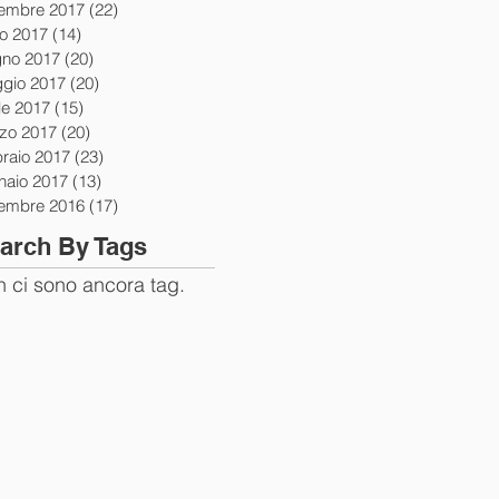
tembre 2017
(22)
22 post
io 2017
(14)
14 post
gno 2017
(20)
20 post
gio 2017
(20)
20 post
le 2017
(15)
15 post
zo 2017
(20)
20 post
braio 2017
(23)
23 post
naio 2017
(13)
13 post
tembre 2016
(17)
17 post
arch By Tags
 ci sono ancora tag.