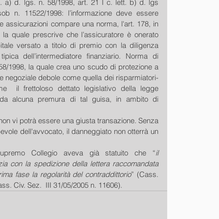
 a) d. lgs. n. 58/1998, art. 21 I c. lett. b) d. lgs 
sob n. 11522/1998: l’informazione deve essere 
e assicurazioni compare una norma, l'art. 178, in 
, la quale prescrive che l’assicuratore è onerato 
itale versato a titolo di premio con la diligenza 
 tipica dell’intermediatore finanziario. Norma di 
s. 58/1998, la quale crea uno scudo di protezione a 
ne negoziale debole come quella dei risparmiatori-
me  il frettoloso dettato legislativo della legge 
eda alcuna premura di tal guisa, in ambito di 
n vi potrà essere una giusta transazione. Senza 
vole dell'avvocato, il danneggiato non otterrà un 
Supremo Collegio aveva già statuito che “
il 
inizia con la spedizione della lettera raccomandata 
ima fase la regolarità del contraddittorio
” (Cass. 
ass. Civ. Sez.  III 31/05/2005 n. 11606).