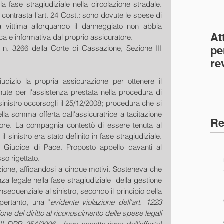
la fase stragiudiziale nella circolazione stradale. 
6 contrasta l'art. 24 Cost.: sono dovute le spese di 
a vittima allorquando il danneggiato non abbia 
At
ca e informativa dal proprio assicuratore. 
n. 3266 della Corte di Cassazione, Sezione III 
pe
re
co
dizio la propria assicurazione per ottenere il 
(C
ute per l'assistenza prestata nella procedura di 
sinistro occorsogli il 25/12/2008; procedura che si 
la somma offerta dall'assicuratrice a tacitazione 
Re
attore. La compagnia contestò di essere tenuta al 
l sinistro era stato definito in fase stragiudiziale. 
 Giudice di Pace. Proposto appello davanti al 
so rigettato. 
zione, affidandosi a cinque motivi. Sosteneva che 
za legale nella fase stragiudiziale  della gestione 
sequenziale al sinistro, secondo il principio della 
pertanto, una "
evidente violazione dell'art. 1223 
one del diritto al riconoscimento delle spese legali 