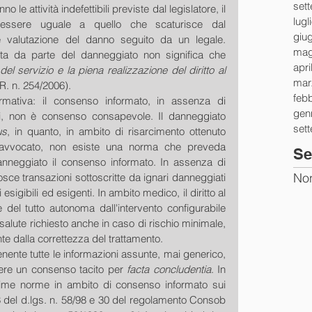
set
le attività indefettibili previste dal legislatore, il 
lugl
rà essere uguale a quello che scaturisce dal 
giu
 valutazione del danno seguito da un legale. 
mag
erta da parte del danneggiato non significa che 
apri
el servizio e la piena realizzazione del diritto al 
mar
.R. n. 254/2006). 
feb
rmativa: il consenso informato, in assenza di 
gen
i, non è consenso consapevole. Il danneggiato 
set
us
, in quanto, in ambito di risarcimento ottenuto 
i avvocato, non esiste una norma che preveda 
Se
danneggiato il consenso informato. In assenza di 
Non
ce transazioni sottoscritte da ignari danneggiati 
esigibili ed esigenti. In ambito medico, il diritto al 
del tutto autonoma dall'intervento configurabile 
alute richiesto anche in caso di rischio minimale, 
e dalla correttezza del trattamento. 
nte tutte le informazioni assunte, mai generico, 
ere un consenso tacito per 
facta concludentia
. In 
ime norme in ambito di consenso informato sui 
23 del d.lgs. n. 58/98 e 30 del regolamento Consob 