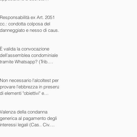
ingiuntivo (Cass. Civ. SS.UU.
sent. 26727 15/10/2024)
Responsabilità ex Art. 2051
cc.: condotta colposa del
danneggiato e nesso di causa
(Cass. Civ. sez. III ord. n.
24799 del 16/09/2024)
È valida la convocazione
dell’assemblea condominiale
tramite Whatsapp? (Trib.
Avellino sent. 1705 08/10/2024)
Non necessario l'alcoltest per
provare l'ebbrezza in presenza
di elementi "obiettivi" e
sintomatici (Cass. Pen. Sez. IV
sent. n. 20763 del 27/05/2024)
Valenza della condanna
generica al pagamento degli
interessi legali (Cas.. Civ.
SS.UU. sent. n. 12449