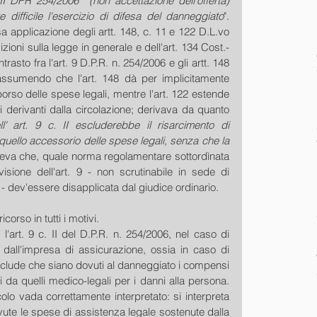
. II DPR 254/2006  (non accettazione dell'offerta) 
difficile l'esercizio di difesa del danneggiato
". 
sa applicazione degli artt. 148, c. 11 e 122 D.L.vo 
izioni sulla legge in generale e dell'art. 134 Cost.- 
rasto fra l'art. 9 D.P.R. n. 254/2006 e gli artt. 148 
ssumendo che l'art. 148 dà per implicitamente 
orso delle spese legali, mentre l'art. 122 estende 
ni derivanti dalla circolazione; derivava da quanto 
ll' art. 9 c. II escluderebbe il risarcimento di 
uello accessorio delle spese legali, senza che la 
neva che, quale norma regolamentare sottordìnata 
visione dell'art. 9 - non scrutinabile in sede di 
le - dev'essere disapplicata dal giudice ordinario.
orso in tutti i motivi.   
'art. 9 c. II del D.P.R. n. 254/2006, nel caso di 
dall'impresa di assicurazione, ossia in caso di 
sclude che siano dovuti al danneggiato i compensi 
 da quelli medico-legali per i danni alla persona. 
lo vada correttamente interpretato: si interpreta 
e le spese di assistenza legale sostenute dalla 