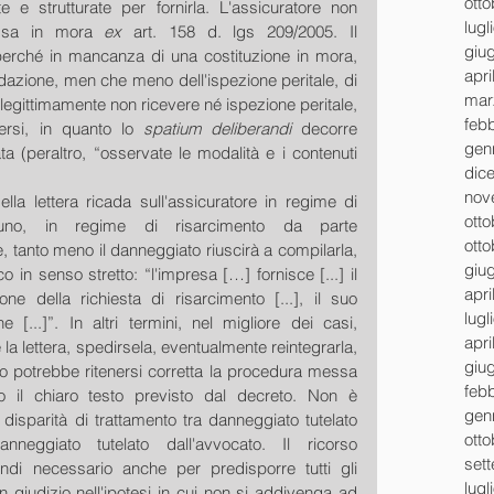
ott
e e strutturate per fornirla. L'assicuratore non 
lugl
ssa in mora 
ex
 art. 158 d. lgs 209/2005. Il 
giu
erché in mancanza di una costituzione in mora, 
apri
idazione, men che meno dell'ispezione peritale, di 
mar
egittimamente non ricevere né ispezione peritale, 
feb
ersi, in quanto lo 
spatium deliberandi
 decorre 
gen
ta (peraltro, “osservate le modalità e i contenuti 
dic
nov
la lettera ricada sull'assicuratore in regime di 
ott
suno, in regime di risarcimento da parte 
ott
, tanto meno il danneggiato riuscirà a compilarla, 
giu
o in senso stretto: “l'impresa […] fornisce [...] il 
apri
ne della richiesta di risarcimento [...], il suo 
lugl
e [...]”. In altri termini, nel migliore dei casi, 
apri
a lettera, spedirsela, eventualmente reintegrarla, 
giu
do potrebbe ritenersi corretta la procedura messa 
feb
do il chiaro testo previsto dal decreto. Non è 
gen
disparità di trattamento tra danneggiato tutelato 
ott
nneggiato tutelato dall'avvocato. Il ricorso 
set
ndi necessario anche per predisporre tutti gli 
lugl
 giudizio nell'ipotesi in cui non si addivenga ad 