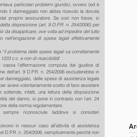
entava particolari problemi giuridici, ovvero (ed è 
do il danneggiato non abbia ricevuto la dovuta 
dal proprio assicuratore. Se così non fosse, si 
a detta disposizione (art. 9 D.P.R. n. 254/2006) per 
iò da disapplicare, ove volta ad impedire del tutto 
to nell'erogazione di spese legali effettivamente 
 "
il problema delle spese legali va correttamente 
 1223 c.c. e non di risarcibilità
". 
 cassa l'affermazione compiuta dal giudice di 
ne dell'art. 9 D.P.R. n. 254/2006 escluderebbe in 
 del danneggiato, delle spese di assistenza legale 
per avere volontariamente scelto di farsi assistere 
sottende, infatti, una lettura della disposizione 
bilità del danno, si pone in contrasto con l'art. 24 
ione della norma regolamentare.
 sempre riconosciute laddove si consideri 
Ar
lvono in nessun caso all'attività di assistenza 
9 del D.P.R. n. 254/2006, semplicemente perché non 