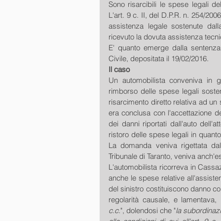
Sono risarcibili le spese legali del
L'art. 9 c. II, del D.P.R. n. 254/200
assistenza legale sostenute dall
ricevuto la dovuta assistenza tecni
E' quanto emerge dalla sentenza 
Civile, depositata il 19/02/2016.
Il caso
Un automobilista conveniva in giu
rimborso delle spese legali sosten
risarcimento diretto relativa ad un 
era conclusa con l'accettazione del
dei danni riportati dall'auto dell'
ristoro delle spese legali in quanto i
La domanda veniva rigettata dal
Tribunale di Taranto, veniva anch'es
L'automobilista ricorreva in Cassa
anche le spese relative all'assisten
del sinistro costituiscono danno con
regolarità causale, e lamentava, 
c.c.
", dolendosi che "
la subordinazi