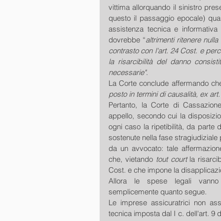
vittima allorquando il sinistro pres
questo il passaggio epocale) quan
assistenza tecnica e informativa 
dovrebbe “
altrimenti ritenere null
contrasto con l'art. 24 Cost. e perc
la risarcibilità del danno consisti
necessarie"
. 
La Corte conclude affermando che
posto in termini di causalità, ex art.
Pertanto, la Corte di Cassazione
appello, secondo cui la disposizio
ogni caso la ripetibilità, da parte
sostenute nella fase stragiudiziale 
da un avvocato: tale affermazione 
che, vietando 
tout court
 la risarci
Cost. e che impone la disapplicaz
Allora le spese legali vanno
semplicemente quanto segue. 
Le imprese assicuratrici non asso
tecnica imposta dal I c. dell'art. 