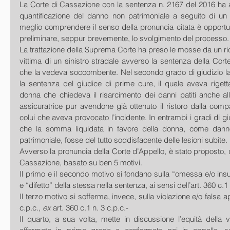
La Corte di Cassazione con la sentenza n. 2167 del 2016 ha aff
quantificazione del danno non patrimoniale a seguito di un s
meglio comprendere il senso della pronuncia citata è opportuno
preliminare, seppur brevemente, lo svolgimento del processo.
La trattazione della Suprema Corte ha preso le mosse da un ric
vittima di un sinistro stradale avverso la sentenza della Corte
che la vedeva soccombente. Nel secondo grado di giudizio la
la sentenza del giudice di prime cure, il quale aveva rigett
donna che chiedeva il risarcimento dei danni patiti anche al
assicuratrice pur avendone già ottenuto il ristoro dalla compa
colui che aveva provocato l’incidente. In entrambi i gradi di giud
che la somma liquidata in favore della donna, come danno
patrimoniale, fosse del tutto soddisfacente delle lesioni subite.
Avverso la pronuncia della Corte d’Appello, è stato proposto, d
Cassazione, basato su ben 5 motivi. 
Il primo e il secondo motivo si fondano sulla “omessa e/o insuf
e “difetto” della stessa nella sentenza, ai sensi dell’art. 360 c.1 
Il terzo motivo si sofferma, invece, sulla violazione e/o falsa ap
c.p.c., 
ex 
art. 360 c.1 n. 3 c.p.c.-
Il quarto, a sua volta, mette in discussione l’equità della 