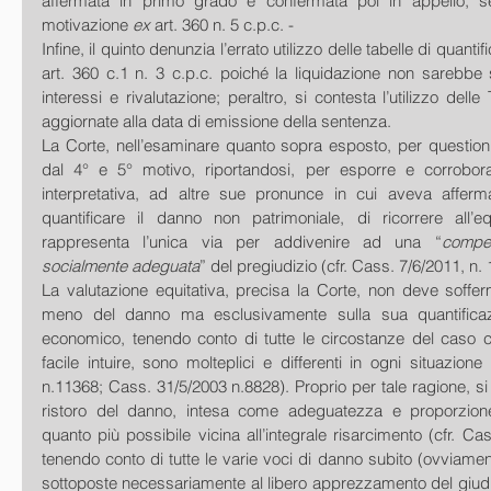
affermata in primo grado e confermata poi in appello, se
motivazione 
ex
 art. 360 n. 5 c.p.c. -
Infine, il quinto denunzia l’errato utilizzo delle tabelle di quanti
art. 360 c.1 n. 3 c.p.c. poiché la liquidazione non sarebbe 
interessi e rivalutazione; peraltro, si contesta l’utilizzo delle
aggiornate alla data di emissione della sentenza.
La Corte, nell’esaminare quanto sopra esposto, per questioni di
dal 4° e 5° motivo, riportandosi, per esporre e corroborar
interpretativa, ad altre sue pronunce in cui aveva afferma
quantificare il danno non patrimoniale, di ricorrere all’equ
rappresenta l’unica via per addivenire ad una “
compe
socialmente adeguata
” del pregiudizio (cfr. Cass. 7/6/2011, n.
La valutazione equitativa, precisa la Corte, non deve sofferm
meno del danno ma esclusivamente sulla sua quantificazion
economico, tenendo conto di tutte le circostanze del caso 
facile intuire, sono molteplici e differenti in ogni situazione
n.11368; Cass. 31/5/2003 n.8828). Proprio per tale ragione, si 
ristoro del danno, intesa come adeguatezza e proporzion
quanto più possibile vicina all’integrale risarcimento (cfr. Ca
tenendo conto di tutte le varie voci di danno subito (ovviamen
sottoposte necessariamente al libero apprezzamento del giudi