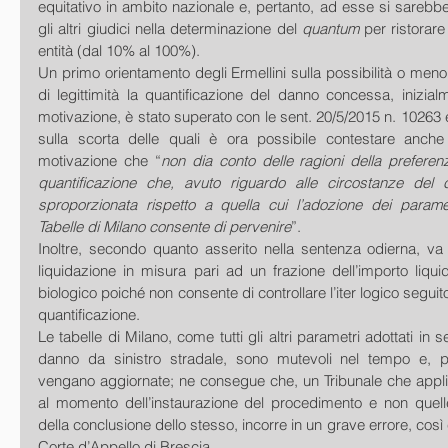
equitativo in ambito nazionale e, pertanto, ad esse si sarebbero
gli altri giudici nella determinazione del 
quantum 
per ristorare 
entità (dal 10% al 100%).
Un primo orientamento degli Ermellini sulla possibilità o meno 
di legittimità la quantificazione del danno concessa, inizialme
motivazione, è stato superato con le sent. 20/5/2015 n. 10263 
sulla scorta delle quali è ora possibile contestare anche
motivazione che “
non dia conto delle ragioni della prefere
quantificazione che, avuto riguardo alle circostanze del ca
sproporzionata rispetto a quella cui l’adozione dei parametr
Tabelle di Milano consente di pervenire
”.
Inoltre, secondo quanto asserito nella sentenza odierna, va 
liquidazione in misura pari ad un frazione dell’importo liquid
biologico poiché non consente di controllare l’iter logico seguito
quantificazione.
Le tabelle di Milano, come tutti gli altri parametri adottati in s
danno da sinistro stradale, sono mutevoli nel tempo e, pe
vengano aggiornate; ne consegue che, un Tribunale che applichi
al momento dell’instaurazione del procedimento e non quell
della conclusione dello stesso, incorre in un grave errore, cos
Corte d’Appello di Brescia.