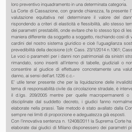
loro preventivo inquadramento in una determinata categoria. 
La Corte di Cassazione, con grande chiarezza, fa presente l’im
valutazione equitativa nel determinare il valore del dan
rispondendo a criteri di elasticità e flessibilità, allo stesso t
dei parametri prestabiliti, onde evitare che lo stesso tipo di les
maniera differente da soggetto a soggetto, rischiando così di 
cardini del nostro sistema giuridico e cioè l’uguaglianza sosta
prevedibilità della decisione (cfr. Cass. 23/1/2014 n.1361; Cas
Le voci o parametri per i danni non patrimoniali da sinistri strad
rimandato, sono inseriti all’interno di tabelle, giudiziali o nor
consentire al giudice di effettuare concretamente una valuta
danno, ai sensi dell’art.1226 c.c.-
E’ utile tener presente che per la liquidazione delle invalidit
tema di responsabilità civile da circolazione stradale, è interven
il d.lgs. 209/2005 mentre per quelle macropermanenti o pe
disciplinate dal suddetto decreto, i giudici fanno normalmen
elaborate nella prassi. Tale metodo è stato avallato dalla Co
sempre nei limiti di proporzione e adeguatezza già esposti. 
Con l’innovativa sentenza n. 12408/2011 la Suprema Corte ha ri
elaborate dai giudici di Milano disponessero dei parametri più v