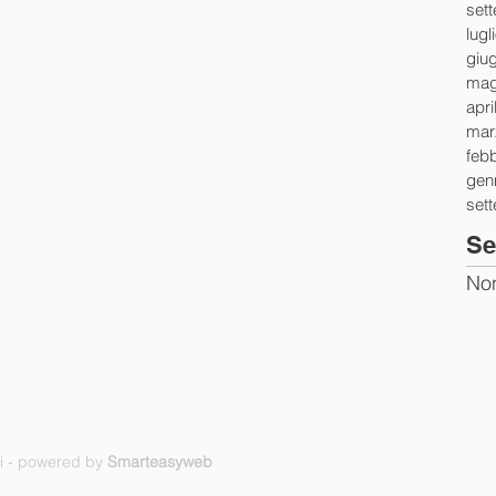
set
lugl
giu
mag
apri
mar
feb
gen
set
Se
Non
ti - powered by
Smarteasyweb