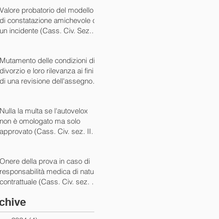
07/05/2024)
Valore probatorio del modello
di constatazione amichevole di
un incidente (Cass. Civ. Sez. III
ord. n. 15431 del 03/06/2024)
Mutamento delle condizioni di
divorzio e loro rilevanza ai fini
di una revisione dell'assegno
(Cass. Civ. Sez. I ord. n. 13175
del 14/05/2024)
Nulla la multa se l'autovelox
non è omologato ma solo
approvato (Cass. Civ. sez. II
ord. n. 10505/2024)
Onere della prova in caso di
responsabilità medica di natura
contrattuale (Cass. Civ. sez. III
ord. 5922 del 05/03/2024)
chive