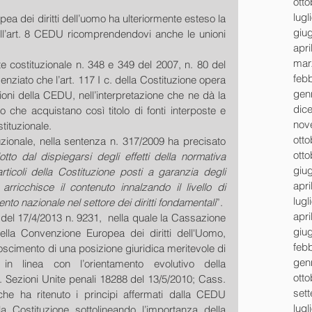
ott
lugl
ea dei diritti dell’uomo ha ulteriormente esteso la 
giu
 all’art. 8 CEDU ricomprendendovi anche le unioni 
apri
mar
orte costituzionale n. 348 e 349 del 2007, n. 80 del 
feb
nziato che l’art. 117 I c. della Costituzione opera 
gen
oni della CEDU, nell’interpretazione che ne dà la 
dic
 che acquistano così titolo di fonti interposte e 
nov
tituzionale.
ott
uzionale, nella sentenza n. 317/2009 ha precisato 
ott
tto dal dispiegarsi degli effetti della normativa 
giu
icoli della Costituzione posti a garanzia degli 
apri
arricchisce il contenuto innalzando il livello di 
lugl
to nazionale nel settore dei diritti fondamentali
”.
apri
 del 17/4/2013 n. 9231,  nella quale la Cassazione 
giu
 della Convenzione Europea dei diritti dell'Uomo, 
feb
oscimento di una posizione giuridica meritevole di 
gen
in linea con l’orientamento evolutivo della 
ott
. Sezioni Unite penali 18288 del 13/5/2010; Cass. 
set
he ha ritenuto i principi affermati dalla CEDU 
lugl
lla Costituzione sottolineando l’importanza della 