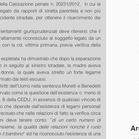
lla Cassazione penale n. 20231/2012,  in cui la 
egato da rapporti di stretta parentela e non più 
idente stradale, per ottenere il risarcimento dei 
entamenti giurisprudenziali deve ritenersi che il 
attamente riconosciuto al soggetto legato da un 
 con la cd. vittima primaria, previa verifica della 
ia espletata ha dimostrato che dopo la separazione 
 in seguito al sinistro stradale, la madre aveva 
donna, la quale aveva stretto un forte legame 
rmato dai testi escussi.
iritti dell’Uomo nella sentenza Moretti e Benedetti 
ervato come la questione dell’esistenza o  meno di 
rt. 8 della CEDU, in assenza di qualsiasi vincolo di 
to che dipende dall’esistenza di legami personali 
recisato che nelle relazioni di fatto la verifica circa 
ioni deve tenere conto: ”
di un certo numero di 
sieme, la qualità delle relazioni nonché il ruolo 
Ar
n il bambino
” ed ha riconosciuto l’esistenza di una 