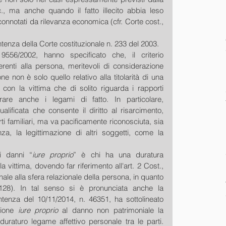
., ma anche quando il fatto illecito abbia leso 
connotati da rilevanza economica (cfr. Corte cost., 
tenza della Corte costituzionale n. 233 del 2003.
556/2002, hanno specificato che, il criterio 
erenti alla persona, meritevoli di considerazione 
ne non è solo quello relativo alla titolarità di una 
 con la vittima che di solito riguarda i rapporti 
rare anche i legami di fatto. In particolare, 
ualificata che consente il diritto al risarcimento, 
rti familiari, ma va pacificamente riconosciuta, sia 
za, la legittimazione di altri soggetti, come la 
i danni “
iure proprio
” è chi ha una duratura 
a vittima, dovendo far riferimento all'art. 2 Cost., 
nale alla sfera relazionale della persona, in quanto 
128). In tal senso si è pronunciata anche la 
enza del 10/11/2014, n. 46351, ha sottolineato 
zione 
iure proprio
 al danno non patrimoniale la 
duraturo legame affettivo personale tra le parti. 