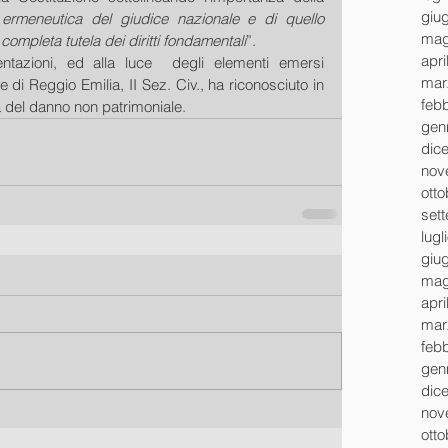
giu
tà ermeneutica del giudice nazionale e di quello 
mag
completa tutela dei diritti fondamentali
”.
apri
ntazioni, ed alla luce  degli elementi emersi 
mar
ale di Reggio Emilia, II Sez. Civ., ha riconosciuto in 
feb
za del danno non patrimoniale.
gen
dic
nov
ott
set
lugl
giu
mag
apri
mar
feb
gen
dic
nov
ott