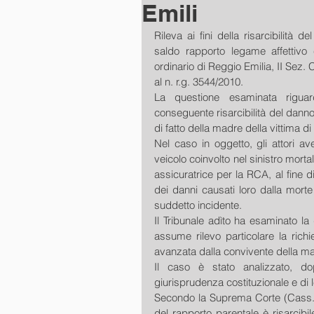
Emili
Rileva ai fini della risarcibilità 
saldo rapporto legame affettivo c
ordinario di Reggio Emilia, II Sez. Ci
al n. r.g. 3544/2010.
La questione esaminata riguard
conseguente risarcibilità del danno
di fatto della madre della vittima di
Nel caso in oggetto, gli attori a
veicolo coinvolto nel sinistro mort
assicuratrice per la RCA, al fine d
dei danni causati loro dalla morte
suddetto incidente.
Il Tribunale adìto ha esaminato la 
assume rilevo particolare la rich
avanzata dalla convivente della mad
Il caso è stato analizzato, do
giurisprudenza costituzionale e di l
Secondo la Suprema Corte (Cass. n
del rapporto parentale è risarcibi