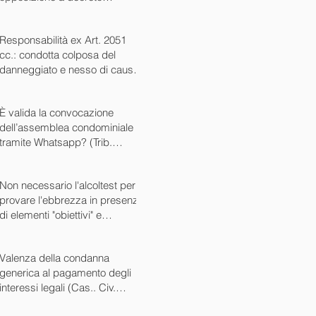
ingiuntivo (Cass. Civ. SS.UU.
sent. 26727 15/10/2024)
Responsabilità ex Art. 2051
cc.: condotta colposa del
danneggiato e nesso di causa
(Cass. Civ. sez. III ord. n.
24799 del 16/09/2024)
È valida la convocazione
dell’assemblea condominiale
tramite Whatsapp? (Trib.
Avellino sent. 1705 08/10/2024)
Non necessario l'alcoltest per
provare l'ebbrezza in presenza
di elementi "obiettivi" e
sintomatici (Cass. Pen. Sez. IV
sent. n. 20763 del 27/05/2024)
Valenza della condanna
generica al pagamento degli
interessi legali (Cas.. Civ.
SS.UU. sent. n. 12449