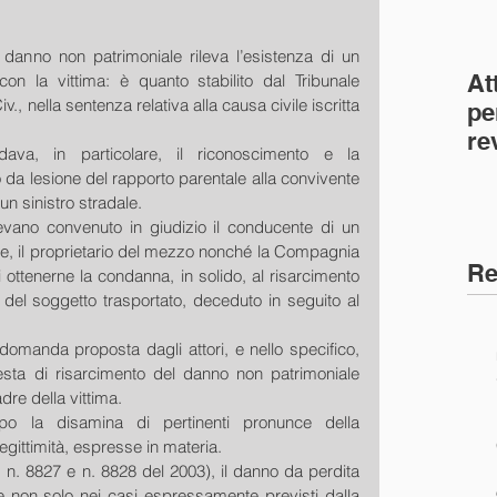
del danno non patrimoniale rileva l’esistenza di un 
At
on la vittima: è quanto stabilito dal Tribunale 
v., nella sentenza relativa alla causa civile iscritta 
pe
re
ava, in particolare, il riconoscimento e la 
co
 da lesione del rapporto parentale alla convivente 
(C
 un sinistro stradale.
vevano convenuto in giudizio il conducente di un 
ale, il proprietario del mezzo nonché la Compagnia 
Re
i ottenerne la condanna, in solido, al risarcimento 
 del soggetto trasportato, deceduto in seguito al 
domanda proposta dagli attori, e nello specifico, 
iesta di risarcimento del danno non patrimoniale 
re della vittima.
po la disamina di pertinenti pronunce della 
egittimità, espresse in materia.
. 8827 e n. 8828 del 2003), il danno da perdita 
le non solo nei casi espressamente previsti dalla 