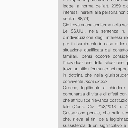
legge, a norma dell'art. 2059 c.c
interessi inerenti alla persona non 
sent. n. 88/79).
Ciò trova anche conferma nella sen
Le SS.UU., nella sentenza n. 9
d’individuazione degli interessi in
per il risarcimento in caso di lesio
situazione qualificata dal contatto
familiari, bensì occorre conside
l’individuazione della situazione q
trova un utile riferimento nei rappo
in dottrina che nella giurispruden
convivente 
more uxorio
.
Orbene, legittimato a chiedere 
comunanza di vita e di affetti con l
che attribuisce rilevanza costituzio
tale (Cass. Civ. 21/3/2013 n. 7
Cassazione penale, che nella sent
che, rileva ai fini della legittima
sussistenza di un significativo e 