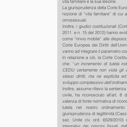
vita familiare e la sua lesione.
La giurisprudenza della Corte Europ
nozione di “vita familiare” di cui
omosessuali.
Inoltre, i giudici costituzionali (C
2011  e n. 15 del 2012) hanno evide
come “rinvio mobile” alle disposizi
Corte Europea dei Diritti dell’Uomo
vanno ad integrare il parametro cos
In relazione a ciò, la Corte Costit
che: “
un incremento di tutela indo
CEDU certamente non viola gli art
stessi diritti, ma ne esplicita ed 
sviluppo complessivo dell’ordinamen
Inoltre, assume rilievo la sentenza
civile, ha riconosciuto all’art. 8
valenza di fonte normativa di ricon
tutela nel nostro ordinamento 
giurisprudenza di legittimità (Cass
sez. Unite civ. ord. 6529/2010) c
integrativi dei principi fissati da