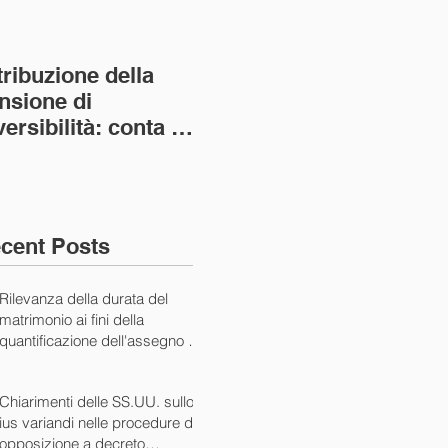
tribuzione della
Va assolto il padre
Not
nsione di
imprenditore in
giu
versibilità: conta la
bancarotta nel caso
pri
nvivenza più lunga
di omesso
nul
ass. Civ. sez. I ord.
mantenimento del
SS.
figlio minore (Ca
10/
cent Posts
Rilevanza della durata del
matrimonio ai fini della
quantificazione dell'assegno di
mantenimento (Cass. Civ. Sez.
I ord. 20507 24/07/2024)
Chiarimenti delle SS.UU. sullo
ius variandi nelle procedure di
opposizione a decreto