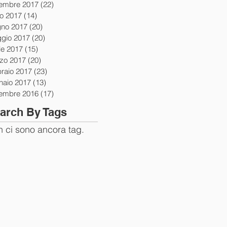
tembre 2017
(22)
22 post
io 2017
(14)
14 post
gno 2017
(20)
20 post
gio 2017
(20)
20 post
le 2017
(15)
15 post
zo 2017
(20)
20 post
braio 2017
(23)
23 post
naio 2017
(13)
13 post
tembre 2016
(17)
17 post
arch By Tags
 ci sono ancora tag.