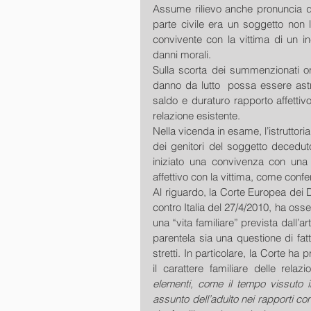
Assume rilievo anche pronuncia de
parte civile era un soggetto non l
convivente con la vittima di un inc
danni morali.
Sulla scorta dei summenzionati ori
danno da lutto  possa essere astr
saldo e duraturo rapporto affettivo
relazione esistente.
Nella vicenda in esame, l’istruttor
dei genitori del soggetto deceduto
iniziato una convivenza con una 
affettivo con la vittima, come confe
Al riguardo, la Corte Europea dei D
contro Italia del 27/4/2010, ha oss
una “vita familiare” prevista dall’a
parentela sia una questione di fat
stretti. In particolare, la Corte ha p
il carattere familiare delle relaz
elementi, come il tempo vissuto in
assunto dell’adulto nei rapporti co