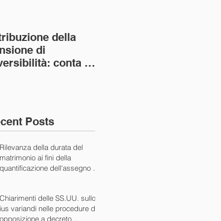
tribuzione della
Va assolto il padre
Not
nsione di
imprenditore in
giu
versibilità: conta la
bancarotta nel caso
pri
nvivenza più lunga
di omesso
nul
ass. Civ. sez. I ord.
mantenimento del
SS.
figlio minore (Ca
10/
cent Posts
Rilevanza della durata del
matrimonio ai fini della
quantificazione dell'assegno di
mantenimento (Cass. Civ. Sez.
I ord. 20507 24/07/2024)
Chiarimenti delle SS.UU. sullo
ius variandi nelle procedure di
opposizione a decreto