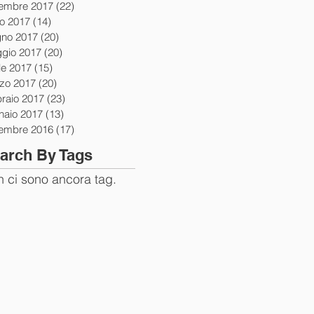
tembre 2017
(22)
22 post
io 2017
(14)
14 post
gno 2017
(20)
20 post
gio 2017
(20)
20 post
le 2017
(15)
15 post
zo 2017
(20)
20 post
braio 2017
(23)
23 post
naio 2017
(13)
13 post
tembre 2016
(17)
17 post
arch By Tags
 ci sono ancora tag.