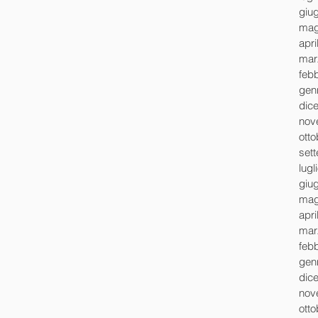
giu
mag
apri
mar
feb
gen
dic
nov
ott
set
lugl
giu
mag
apri
mar
feb
gen
dic
nov
ott