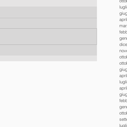
ott
lugl
giu
apri
mar
feb
gen
dic
nov
ott
ott
giu
apri
lugl
apri
giu
feb
gen
ott
set
lugl