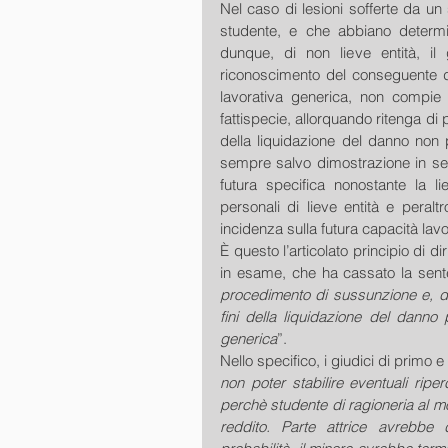
Nel caso di lesioni sofferte da un
studente, e che abbiano determi
dunque, di non lieve entità, il 
riconoscimento del conseguente da
lavorativa generica, non compie 
fattispecie, allorquando ritenga di p
della liquidazione del danno non pa
sempre salvo dimostrazione in sen
futura specifica nonostante la lie
personali di lieve entità e peraltr
incidenza sulla futura capacità la
È questo l’articolato principio di 
in esame, che ha cassato la sen
procedimento di sussunzione e, dun
fini della liquidazione del danno 
generica
”.
Nello specifico, i giudici di primo 
non poter stabilire eventuali riper
perchè studente di ragioneria al mom
reddito. Parte attrice avrebbe