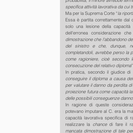
probabilità, il minore avrebbe termina
specifica attività lavorativa da cui t
Ma per la Suprema Corte “
la ripor
Essa è partita correttamente dal c
solo una lesione della capacità 
dell'erronea considerazione che
dimostrazione che l'abbandono degl
del sinistro e che, dunque, n
completandoli, avrebbe perso la pos
come ragioniere, cioè secondo le 
consecuzione del relativo diploma
”
In pratica, secondo il giudice di l
conseguire il diploma a causa del 
per valutare il danno da perdita di
proiezione futura come capacità lav
delle possibili conseguenze dann
In ragione di queste considerazi
potevano imputare al C. era la ma
capacità lavorativa specifica di ra
realizzare la 
chance
 di fare il 
mancata dimostrazione di tale per