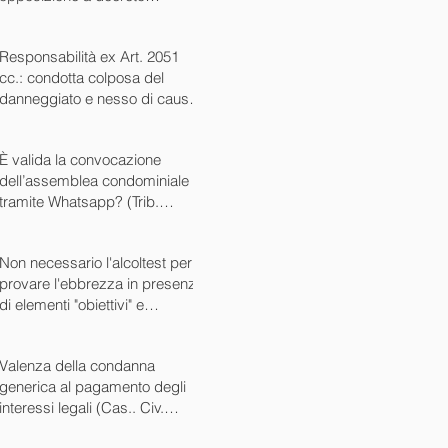
ingiuntivo (Cass. Civ. SS.UU.
sent. 26727 15/10/2024)
Responsabilità ex Art. 2051
cc.: condotta colposa del
danneggiato e nesso di causa
(Cass. Civ. sez. III ord. n.
24799 del 16/09/2024)
È valida la convocazione
dell’assemblea condominiale
tramite Whatsapp? (Trib.
Avellino sent. 1705 08/10/2024)
Non necessario l'alcoltest per
provare l'ebbrezza in presenza
di elementi "obiettivi" e
sintomatici (Cass. Pen. Sez. IV
sent. n. 20763 del 27/05/2024)
Valenza della condanna
generica al pagamento degli
interessi legali (Cas.. Civ.
SS.UU. sent. n. 12449