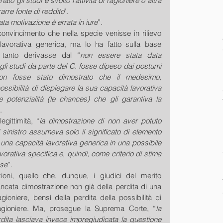
to gli studi e svolto l'attività di ragioniere o altra 
rarre fonte di reddito
".
tata motivazione è errata in iure
”.
onvincimento che nella specie venisse in rilievo 
lavorativa generica, ma lo ha fatto sulla base 
 tanto derivasse dal “
non essere stata data 
i studi da parte del C. fosse dipeso dai postumi 
on fosse stato dimostrato che il medesimo, 
sibilità di dispiegare la sua capacità lavorativa 
potenzialità (le chances) che gli garantiva la 
.
egittimità, “
la dimostrazione di non aver potuto 
sinistro assumeva solo il significato di elemento 
 una capacità lavorativa generica in una possibile 
orativa specifica e, quindi, come criterio di stima 
ose
”.
oni, quello che, dunque, i giudici del merito 
ncata dimostrazione non già della perdita di una 
gioniere, bensì della perdita della possibilità di 
ragioniere. Ma, prosegue la Suprema Corte, “
la 
dita lasciava invece impregiudicata la questione 