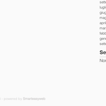
set
lugl
giu
mag
apri
mar
feb
gen
set
Se
Non
ti - powered by
Smarteasyweb