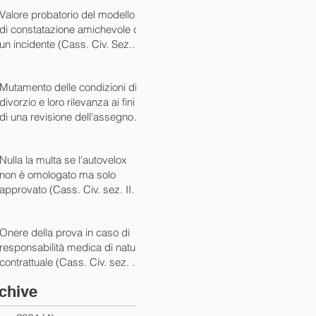
07/05/2024)
Valore probatorio del modello
di constatazione amichevole di
un incidente (Cass. Civ. Sez. III
ord. n. 15431 del 03/06/2024)
Mutamento delle condizioni di
divorzio e loro rilevanza ai fini
di una revisione dell'assegno
(Cass. Civ. Sez. I ord. n. 13175
del 14/05/2024)
Nulla la multa se l'autovelox
non è omologato ma solo
approvato (Cass. Civ. sez. II
ord. n. 10505/2024)
Onere della prova in caso di
responsabilità medica di natura
contrattuale (Cass. Civ. sez. III
ord. 5922 del 05/03/2024)
chive