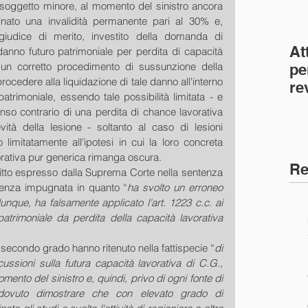
 soggetto minore, al momento del sinistro ancora 
nato una invalidità permanente pari al 30% e, 
giudice di merito, investito della domanda di 
At
nno futuro patrimoniale per perdita di capacità 
un corretto procedimento di sussunzione della 
pe
rocedere alla liquidazione di tale danno all'interno 
re
trimoniale, essendo tale possibilità limitata - e 
co
so contrario di una perdita di chance lavorativa 
(C
vità della lesione - soltanto al caso di lesioni 
o limitatamente all'ipotesi in cui la loro concreta 
vorativa pur generica rimanga oscura.
Re
diritto espresso dalla Suprema Corte nella sentenza 
tenza impugnata in quanto “
ha svolto un erroneo 
que, ha falsamente applicato l'art. 1223 c.c. ai 
patrimoniale da perdita della capacità lavorativa 
e secondo grado hanno ritenuto nella fattispecie “
di 
cussioni sulla futura capacità lavorativa di C.G., 
ento del sinistro e, quindi, privo di ogni fonte di 
 dovuto dimostrare che con elevato grado di 