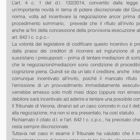
L’art. 4 c. 1 del d.l. 132/2014, convertito dalla legge 
un’importante novità in tema di potere discrezionale del Giudic
norma, volta ad incentivare la negoziazione ancor prima del
procedimento sommario,  prevede che il rifiuto all’invito p
anche ai fini della concessione della provvisoria esecuzione al
art. 642 I c. c.p.c.-
La volontà del legislatore di codificare questo incentivo è pr
dalla prassi dei creditori di ricorrere ad ingiunzione di
sussistano i presupposti – prima di tentare mediazioni di sorta 
che le negoziazioni/mediazioni sono condizione di procedibili
cognizione piena. Quindi se da un lato il creditore, anche  int
comunque incentivato all’invito, poiché il mancato rifiuto p
l’emissione di un provvedimento immediatamente esecutiv
verrebbe emesso solo molti mesi dopo (oppure non emesso aff
debitore sarà incentivato ad aderire e tentare una possibile c
Il Tribunale di Verona, dinanzi ad un caso concreto in cui il debi
alla negoziazione, ma non si era presentato, ha così statuito.
Richiamato il citato d.l. e l’art. 642 I c. c.p.c., ha precisato che
resta sempre discrezionale.
Tuttavia nel caso in esame il Tribunale ha valutato che il