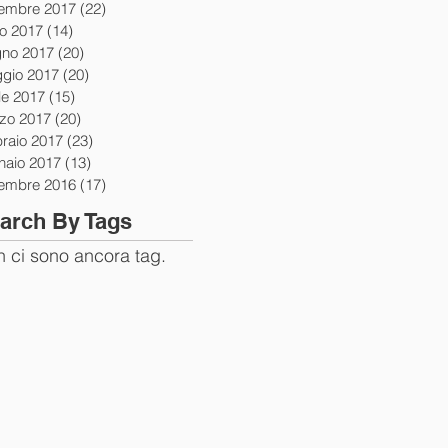
tembre 2017
(22)
22 post
io 2017
(14)
14 post
gno 2017
(20)
20 post
gio 2017
(20)
20 post
le 2017
(15)
15 post
zo 2017
(20)
20 post
braio 2017
(23)
23 post
naio 2017
(13)
13 post
tembre 2016
(17)
17 post
arch By Tags
 ci sono ancora tag.