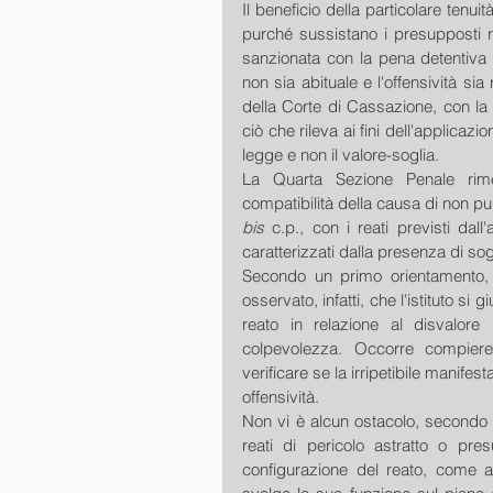
Il beneficio della particolare tenuit
purché sussistano i presupposti ric
sanzionata con la pena detentiva 
non sia abituale e l'offensività sia
della Corte di Cassazione, con la
ciò che rileva ai fini dell'applicazio
legge e non il valore-soglia.
La Quarta Sezione Penale rimet
compatibilità della causa di non puni
bis
 c.p., con i reati previsti dall'a
caratterizzati dalla presenza di sogl
Secondo un primo orientamento, a
osservato, infatti, che l'istituto si g
reato in relazione al disvalore d
colpevolezza. Occorre compiere 
verificare se la irripetibile manifest
offensività.
Non vi è alcun ostacolo, secondo ta
reati di pericolo astratto o pres
configurazione del reato, come a