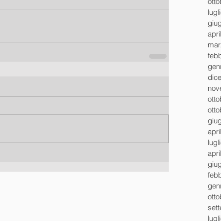
ott
lugl
giu
apri
mar
feb
gen
dic
nov
ott
ott
giu
apri
lugl
apri
giu
feb
gen
ott
set
lugl