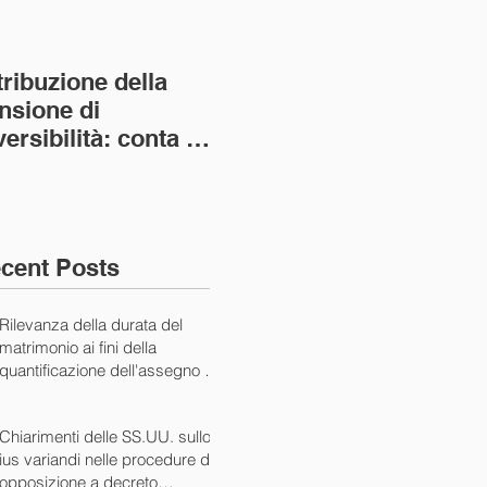
tribuzione della
Va assolto il padre
Not
nsione di
imprenditore in
giu
versibilità: conta la
bancarotta nel caso
pri
nvivenza più lunga
di omesso
nul
ass. Civ. sez. I ord.
mantenimento del
SS.
figlio minore (Ca
10/
cent Posts
Rilevanza della durata del
matrimonio ai fini della
quantificazione dell'assegno di
mantenimento (Cass. Civ. Sez.
I ord. 20507 24/07/2024)
Chiarimenti delle SS.UU. sullo
ius variandi nelle procedure di
opposizione a decreto