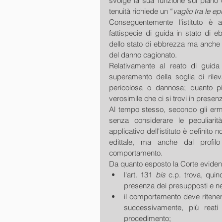
svolge la sua funzione sul piano d
tenuità richiede un “
vaglio tra le ep
Conseguentemente l'istituto è a
fattispecie di guida in stato di e
dello stato di ebbrezza ma anche le
del danno cagionato.
Relativamente al reato di guida
superamento della soglia di rilev
pericolosa o dannosa; quanto più
verosimile che ci si trovi in prese
Al tempo stesso, secondo gli ermel
senza considerare le peculiarit
applicativo dell'istituto è definito
edittale, ma anche dal profilo 
comportamento.
Da quanto esposto la Corte evidenzia
l'art. 131 
bis
 c.p. trova, quin
il comportamento deve ritene
successivamente, più reati 
procedimento;  