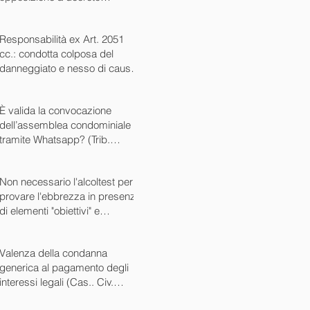
ingiuntivo (Cass. Civ. SS.UU.
sent. 26727 15/10/2024)
Responsabilità ex Art. 2051
cc.: condotta colposa del
danneggiato e nesso di causa
(Cass. Civ. sez. III ord. n.
24799 del 16/09/2024)
È valida la convocazione
dell’assemblea condominiale
tramite Whatsapp? (Trib.
Avellino sent. 1705 08/10/2024)
Non necessario l'alcoltest per
provare l'ebbrezza in presenza
di elementi "obiettivi" e
sintomatici (Cass. Pen. Sez. IV
sent. n. 20763 del 27/05/2024)
Valenza della condanna
generica al pagamento degli
interessi legali (Cas.. Civ.
SS.UU. sent. n. 12449