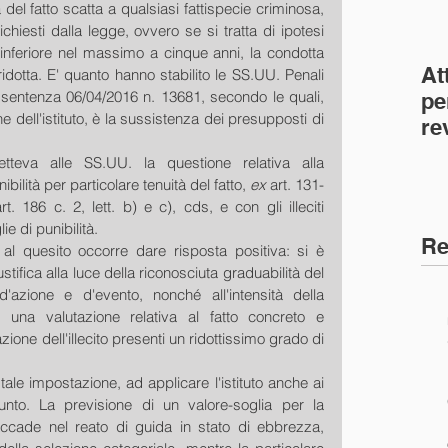
à del fatto scatta a qualsiasi fattispecie criminosa, 
hiesti dalla legge, ovvero se si tratta di ipotesi 
inferiore nel massimo a cinque anni, la condotta 
At
 ridotta. E' quanto hanno stabilito le SS.UU. Penali 
 sentenza 06/04/2016 n. 13681, secondo le quali, 
pe
ne dell'istituto, è la sussistenza dei presupposti di 
re
co
teva alle SS.UU. la questione relativa alla 
(C
bilità per particolare tenuità del fatto, 
ex
 art. 131-
rt. 186 c. 2, lett. b) e c), cds, e con gli illeciti 
ie di punibilità.
Re
l quesito occorre dare risposta positiva: si è 
iustifica alla luce della riconosciuta graduabilità del 
'azione e d'evento, nonché all'intensità della 
una valutazione relativa al fatto concreto e 
azione dell'illecito presenti un ridottissimo grado di 
le impostazione, ad applicare l'istituto anche ai 
unto. La previsione di un valore-soglia per la 
ccade nel reato di guida in stato di ebbrezza, 