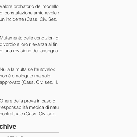
07/05/2024)
Valore probatorio del modello
di constatazione amichevole di
un incidente (Cass. Civ. Sez. III
ord. n. 15431 del 03/06/2024)
Mutamento delle condizioni di
divorzio e loro rilevanza ai fini
di una revisione dell'assegno
(Cass. Civ. Sez. I ord. n. 13175
del 14/05/2024)
Nulla la multa se l'autovelox
non è omologato ma solo
approvato (Cass. Civ. sez. II
ord. n. 10505/2024)
Onere della prova in caso di
responsabilità medica di natura
contrattuale (Cass. Civ. sez. III
ord. 5922 del 05/03/2024)
chive