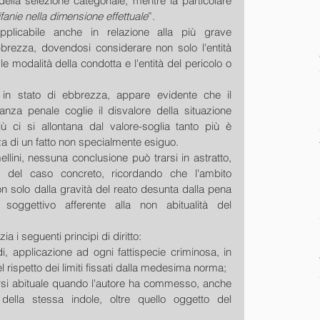
ella selezione categoriale, mentre la particolare 
ifanie nella dimensione effettuale
”.
pplicabile anche in relazione alla più grave 
bbrezza, dovendosi considerare non solo l'entità 
 modalità della condotta e l'entità del pericolo o 
 in stato di ebbrezza, appare evidente che il 
anza penale coglie il disvalore della situazione 
 ci si allontana dal valore-soglia tanto più è 
nza di un fatto non specialmente esiguo.
lini, nessuna conclusione può trarsi in astratto, 
à del caso concreto, ricordando che l'ambito 
 non solo dalla gravità del reato desunta dalla pena 
soggettivo afferente alla non abitualità del 
 i seguenti principi di diritto: 
di, applicazione ad ogni fattispecie criminosa, in 
presenza dei presupposti e nel rispetto dei limiti fissati dalla medesima norma;  
rsi abituale quando l'autore ha commesso, anche 
della stessa indole, oltre quello oggetto del 