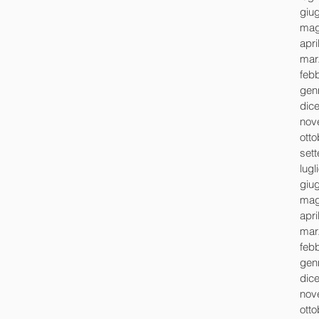
giu
mag
apri
mar
feb
gen
dic
nov
ott
set
lugl
giu
mag
apri
mar
feb
gen
dic
nov
ott