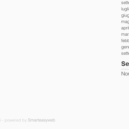
set
lugl
giu
mag
apri
mar
feb
gen
set
Se
Non
ti - powered by
Smarteasyweb