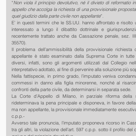
“
Non viola il principio devolutivo, né il divieto di reformatio i
appello che accolga la richiesta di una provvisionale proposta, 
quel giudizio dalla parte civile non appellante
”.
E’ in questi termini che le SS.UU. hanno affrontato e risolto
interessato a lungo il dibattito dottrinale e giurisprudenzi
recentemente trattato anche da Cassazione penale, sez. III,
35570).
Il problema dell’ammissibilità della provvisionale richiesta d
appellante è stato esaminato dalla Suprema Corte in tutte l
diversi, infatti, sono gli argomenti utilizzati dal Collegio nell’
interpretativo adottato, al fine di pervenire alla soluzione più so
Nella fattispecie, in primo grado, l’imputato veniva condanna
commessi in danno alla figlia minorenne, nonché al risarci
confronti della parte civile, da determinarsi in separata sede.
La Corte d’Appello di Milano, in parziale riforma della 
rideterminava la pena principale e disponeva, in favore della p
ma non appellante, la provvisionale immediatamente esecutiva di
c.p.p.-
Avverso tale pronuncia, l’imputato proponeva ricorso in Cas
tra gli altri, la violazione dell’art. 597 c.p.p. sotto il profilo del