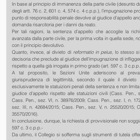
In base al principio di immanenza della parte civile (desunto d
degli artt. 76 c. 2, 601 c. 4, 574 c. 4 c.p.p.), l’impugnazione pr
punto di responsabilità penale devolve al giudice d’appello anc
domanda risarcitoria per i danni da reato.
Per tali ragioni, la sentenza d’appello che accoglie la richi
avanzata dalla parte civile, per la prima volta in quella sede, no
con il principio devolutivo.
Quanto, invece, al divieto di 
reformatio in peius,
 lo stesso si
decisoria che preclude al giudice dell’impugnazione di infligge
rispetto a quella già irrogata in primo grado (art. 597 c. 3 c.p.p.
A tal proposito, le Sezioni Unite aderiscono al prevale
giurisprudenza di legittimità, secondo il quale il divieto p
esclusivamente le statuizioni penali della sentenza e non limita i
giudice d’appello rispetto alle statuizioni civili (Cass. Pen., 
Cass. Pen., sez. VI, n. 38976/2009; Cass. Pen., sez. I, n. 17
sez. III, n. 42684/2015; Cass. Pen., sez. V, n. 25520/2015; Cas
35570/2016).
In conclusione, dunque, la richiesta di provvisionale non soggiac
597 c. 3 c.p.p.-
Da ultimo, il Collegio si sofferma sugli strumenti di tutela offe