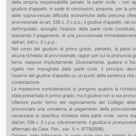
della propria responsabilità penale; la parte civile – non ap
giudizio d’appello, in sede di conclusioni, propone, per la pri
delle sopravvenute difficoltà economiche della persona offesa
provvisionale 
ex 
art. 539 c. 2 c.p.p.; il giudice d’appello, nel 
dell’imputato, accoglie l’istanza della parte civile (costituit
statuendo il pagamento di una provvisionale immediatament
dell’art. 540 c. 2 c.p.p.-
Nel corso del giudizio di primo grado, pertanto, la parte ci
alcuna richiesta di provvisionale, ragion per cui la pronuncia giu
tema, neppure implicitamente. Diversamente, qualora vi foss
rigetto non impugnata dalla parte civile, il principio devo
l’esame del giudice d’appello su un punto della sentenza che n
contestazione.
Le medesime considerazioni si pongono qualora la richiesta 
stata presentata in primo grado, ma il giudice non si sia pronun
Ulteriore punto fermo del ragionamento del Collegio attiene 
pronunciare una condanna al pagamento della provvisional
necessaria la specifica richiesta della parte civile, come e
dall’art. 539 c. 2 c.p.p. (diversamente, il giudice si pronuncer
affermato da Cass. Pen., sez. V, n. 9779/2006).
Orbene, nella fattispecie, la parte civile non ha chiesto la p