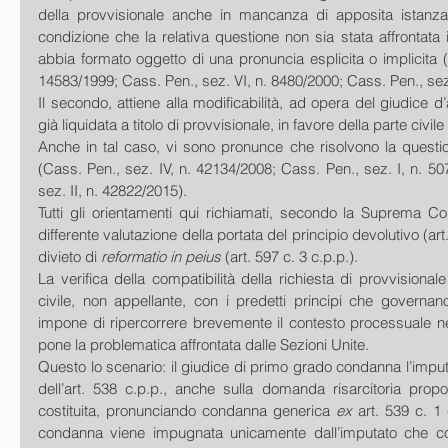
della provvisionale anche in mancanza di apposita istanza d
condizione che la relativa questione non sia stata affrontata
abbia formato oggetto di una pronuncia esplicita o implicita (C
14583/1999; Cass. Pen., sez. VI, n. 8480/2000; Cass. Pen., sez
Il secondo, attiene alla modificabilità, ad opera del giudice d
già liquidata a titolo di provvisionale, in favore della parte civi
Anche in tal caso, vi sono pronunce che risolvono la question
(Cass. Pen., sez. IV, n. 42134/2008; Cass. Pen., sez. I, n. 50
sez. II, n. 42822/2015).
Tutti gli orientamenti qui richiamati, secondo la Suprema Co
differente valutazione della portata del principio devolutivo (art.
divieto di 
reformatio in peius
 (art. 597 c. 3 c.p.p.).
La verifica della compatibilità della richiesta di provvisional
civile, non appellante, con i predetti principi che governan
impone di ripercorrere brevemente il contesto processuale nel
pone la problematica affrontata dalle Sezioni Unite.
Questo lo scenario: il giudice di primo grado condanna l’imputa
dell’art. 538 c.p.p., anche sulla domanda risarcitoria propos
costituita, pronunciando condanna generica 
ex 
art. 539 c. 1 
condanna viene impugnata unicamente dall’imputato che con