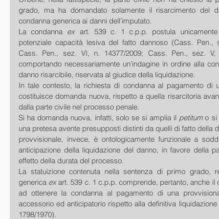
grado, ma ha domandato solamente il risarcimento del d
condanna generica ai danni dell’imputato.
La condanna 
ex
 art. 539 c. 1 c.p.p. postula unicamente 
potenziale capacità lesiva del fatto dannoso (Cass. Pen., s
Cass. Pen., sez. VI, n. 14377/2009; Cass. Pen., sez. V, 
comportando necessariamente un’indagine in ordine alla conc
danno risarcibile, riservata al giudice della liquidazione.
In tale contesto, la richiesta di condanna al pagamento di u
costituisce domanda nuova, rispetto a quella risarcitoria avanz
dalla parte civile nel processo penale.
Si ha domanda nuova, infatti, solo se si amplia il 
petitum
 o si
una pretesa avente presupposti distinti da quelli di fatto della 
provvisionale, invece, è ontologicamente funzionale a soddi
anticipazione della liquidazione del danno, in favore della par
effetto della durata del processo.
La statuizione contenuta nella sentenza di primo grado, re
generica 
ex 
art. 539 c. 1 c.p.p. comprende, pertanto, anche il d
ad ottenere la condanna al pagamento di una provvisional
accessorio ed anticipatorio rispetto alla definitiva liquidazione (
1798/1970).