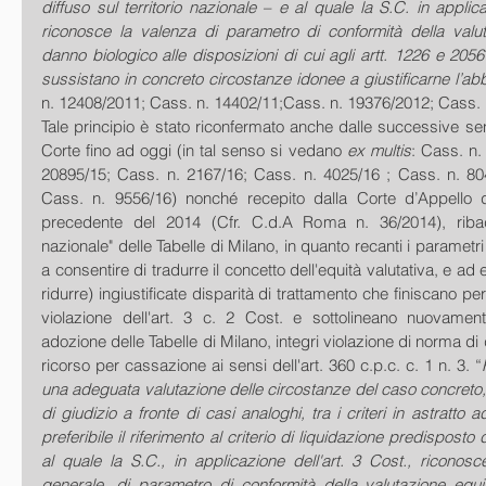
diffuso sul territorio nazionale – e al quale la S.C. in applica
riconosce la valenza di parametro di conformità della valuta
danno biologico alle disposizioni di cui agli artt. 1226 e 2056
sussistano in concreto circostanze idonee a giustificarne l’a
n. 12408/2011; Cass. n. 14402/11;Cass. n. 19376/2012; Cass. 
Tale principio è stato riconfermato anche dalle successive s
Corte fino ad oggi (in tal senso si vedano
 ex multis
: Cass. n.
20895/15; Cass. n. 2167/16; Cass. n. 4025/16 ; Cass. n. 80
Cass. n. 9556/16) nonché recepito dalla Corte d’Appello 
precedente del 2014 (Cfr. C.d.A Roma n. 36/2014), riba
nazionale" delle Tabelle di Milano, in quanto recanti i paramet
a consentire di tradurre il concetto dell'equità valutativa, e ad
ridurre) ingiustificate disparità di trattamento che finiscano per p
violazione dell'art. 3 c. 2 Cost. e sottolineano nuovame
adozione delle Tabelle di Milano, integri violazione di norma di d
ricorso per cassazione ai sensi dell'art. 360 c.p.c. c. 1 n. 3. “
una adeguata valutazione delle circostanze del caso concreto, 
di giudizio a fronte di casi analoghi, tra i criteri in astratto ad
preferibile il riferimento al criterio di liquidazione predisposto 
al quale la S.C., in applicazione dell'art. 3 Cost., riconosce
generale, di parametro di conformità della valutazione equi