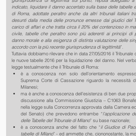
giurisprudenza di legittimità sul punto, reputa adeguato a
indicato, liquidare il danno accertato sulla base delle tabelle e
di Roma, adottate peraltro anche da altri tribunali italiani tr
desunti dalla media delle pronunce emesse dai giudici del T
carico di affari e che tratta circa il 20% del contenzioso in mat
civile, tabelle che peraltro sono più aderenti ai principi di 
danno morale e alla esigenza di distinta valutazione delle sing
accordo con la più recente giurisprudenza di legittimità
”.
Tuttavia dobbiamo rilevare che in data 27/05/2016 il Tribunale
le nuove tabelle 2016 per la liquidazione del danno. Nel verba
legge testualmente che il Tribunale di Roma: 
è a conoscenza non solo dell’orientamento espresso 
Suprema Corte di Cassazione riguardo la necessità di 
Milanesi;  
ma è anche a conoscenza dell’esistenza di ben due propos
discussione alla Commissione Giustizia – C1063 Bonafede
nella legge sulla Concorrenza approvata dalla Camera ed 
del Senato) che prevedono entrambe “
l’applicazione d
delle Tabelle del Tribunale di Milano
” su base nazionale;  
è a conoscenza anche del fatto che “
il Giudice di Pac
tabelle di Milano
” - ed ammette che, ciononostante, la mot