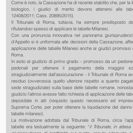
Come è noto, la Cassazione ha di recente stabilito che, per la 
biologico, i giudici di merito devono attenersi alle tabe
12408/2011; Cass. 20895/2015).
Il Tribunale di Roma, tuttavia, ha sempre predisposto dell
rifiutandosi spesso di applicare le tabelle Milanesi.
Con una pronuncia innovativa nel panorama giurisprudenzia
d’Appello si è uniformata alle decisioni della Cassazione, aff
applicazione delle tabelle Milanesi anche ai giudizi promossi d
Roma.
In esito al giudizio di primo grado – promosso da un pedone in
pedonali per ottenere il pagamento della maggior so
stragiudizialmente dall’assicurazione - il Tribunale di Roma av
residuo (ovverossia quello ulteriore rispetto a quanto paga
sede stragiudiziale) sulla base delle tabelle romane, nonosta
giudizio l’attrice avesse fatto richiesta di applicazione delle tabe
depositate in atti (requisito questo necessario ed impresc
Suprema Corte, per poter ottenere la liquidazione del danno 
tabelle milanesi).  
La motivazione adottata dal Tribunale di Roma, circa l’appli
tabelle era testualmente la seguente: “
il Tribunale, in attesa