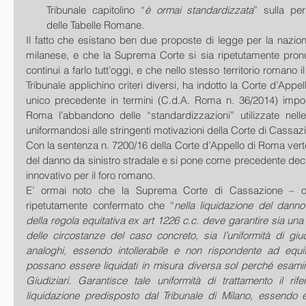
Tribunale capitolino “
è ormai standardizzata
” sulla per
delle Tabelle Romane. 
Il fatto che esistano ben due proposte di legge per la nazion
milanese, e che la Suprema Corte si sia ripetutamente pronun
continui a farlo tutt’oggi, e che nello stesso territorio romano i
Tribunale applichino criteri diversi, ha indotto la Corte d’Appel
unico precedente in termini (C.d.A. Roma n. 36/2014) impon
Roma l’abbandono delle “standardizzazioni” utilizzate nelle 
uniformandosi alle stringenti motivazioni della Corte di Cassaz
Con la sentenza n. 7200/16 della Corte d’Appello di Roma verte 
del danno da sinistro stradale e si pone come precedente dec
innovativo per il foro romano.
E’ ormai noto che la Suprema Corte di Cassazione – o
ripetutamente confermato che “
nella liquidazione del danno 
della regola equitativa ex art 1226 c.c. deve garantire sia una
delle circostanze del caso concreto, sia l’uniformità di giud
analoghi, essendo intollerabile e non rispondente ad equit
possano essere liquidati in misura diversa sol perché esaminati
Giudiziari. Garantisce tale uniformità di trattamento il rifer
liquidazione predisposto dal Tribunale di Milano, essendo