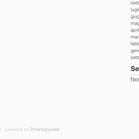
set
lugl
giu
mag
apri
mar
feb
gen
set
Se
Non
ti - powered by
Smarteasyweb