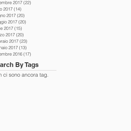
tembre 2017
(22)
22 post
io 2017
(14)
14 post
gno 2017
(20)
20 post
gio 2017
(20)
20 post
le 2017
(15)
15 post
zo 2017
(20)
20 post
braio 2017
(23)
23 post
naio 2017
(13)
13 post
tembre 2016
(17)
17 post
arch By Tags
 ci sono ancora tag.