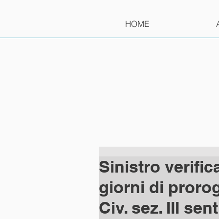
HOME
Sinistro verific
giorni di proro
Civ. sez. III sen