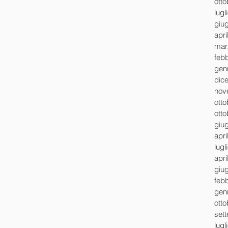
ott
lugl
giu
apri
mar
feb
gen
dic
nov
ott
ott
giu
apri
lugl
apri
giu
feb
gen
ott
set
lugl