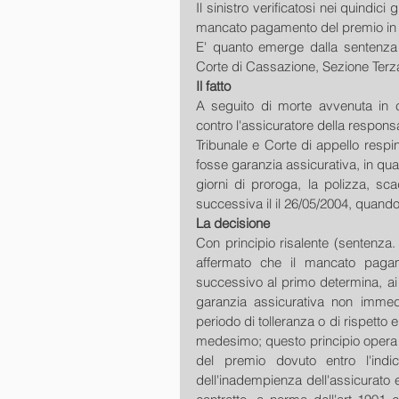
Il sinistro verificatosi nei quindici 
mancato pagamento del premio in d
E' quanto emerge dalla sentenza 
Corte di Cassazione, Sezione Terza
Il fatto
A seguito di morte avvenuta in ca
contro l'assicuratore della responsab
Tribunale e Corte di appello resp
fosse garanzia assicurativa, in quant
giorni di proroga, la polizza, sca
successiva il il 26/05/2004, quando
La decisione
Con principio risalente (sentenza.
affermato che il mancato pagam
successivo al primo determina, ai s
garanzia assicurativa non immed
periodo di tolleranza o di rispetto 
medesimo; questo principio opera 
del premio dovuto entro l'indi
dell'inadempienza dell'assicurato e