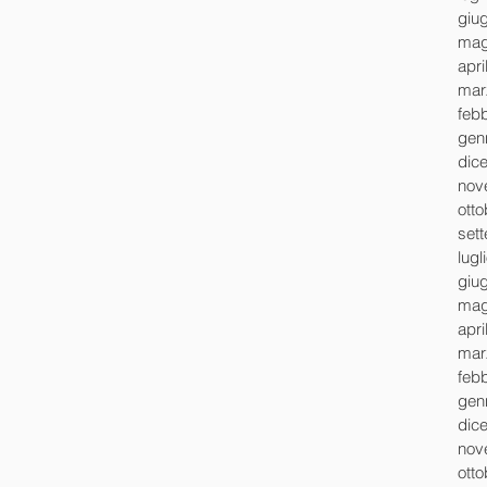
giu
mag
apri
mar
feb
gen
dic
nov
ott
set
lugl
giu
mag
apri
mar
feb
gen
dic
nov
ott