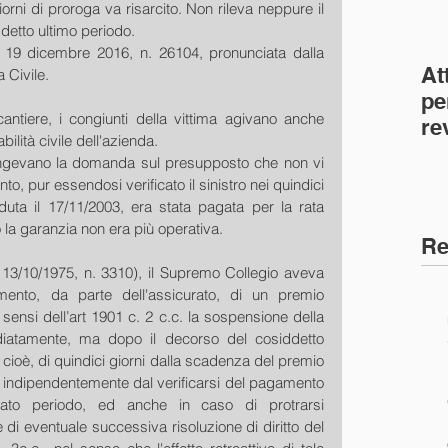
giorni di proroga va risarcito. Non rileva neppure il 
etto ultimo periodo. 
19 dicembre 2016, n. 26104, pronunciata dalla 
At
 Civile.
pe
ntiere, i congiunti della vittima agivano anche 
re
ilità civile dell'azienda. 
co
ingevano la domanda sul presupposto che non vi 
(C
o, pur essendosi verificato il sinistro nei quindici 
duta il 17/11/2003, era stata pagata per la rata 
 la garanzia non era più operativa.
Re
 13/10/1975, n. 3310), il Supremo Collegio aveva 
ento, da parte dell'assicurato, di un premio 
ensi dell’art 1901 c. 2 c.c. la sospensione della 
iatamente, ma dopo il decorso del cosiddetto 
e cioè, di quindici giorni dalla scadenza del premio 
indipendentemente dal verificarsi del pagamento 
cato periodo, ed anche in caso di protrarsi 
 di eventuale successiva risoluzione di diritto del 