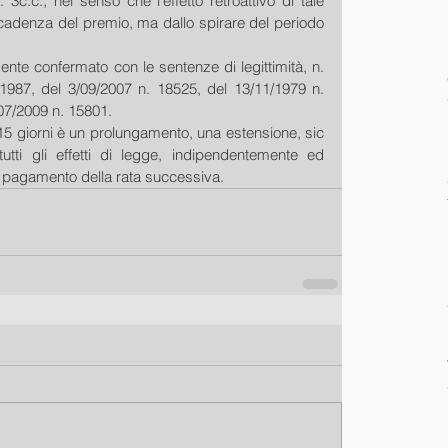
 3c.c., nel senso che l'effetto retroattivo di tale 
scadenza del premio, ma dallo spirare del periodo 
nte confermato con le sentenze di legittimità, n. 
1987, del 3/09/2007 n. 18525, del 13/11/1979 n. 
07/2009 n. 15801.
l 15 giorni è un prolungamento, una estensione, sic 
tutti gli effetti di legge, indipendentemente ed 
l pagamento della rata successiva.