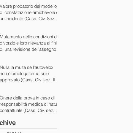
07/05/2024)
Valore probatorio del modello
di constatazione amichevole di
un incidente (Cass. Civ. Sez. III
ord. n. 15431 del 03/06/2024)
Mutamento delle condizioni di
divorzio e loro rilevanza ai fini
di una revisione dell'assegno
(Cass. Civ. Sez. I ord. n. 13175
del 14/05/2024)
Nulla la multa se l'autovelox
non è omologato ma solo
approvato (Cass. Civ. sez. II
ord. n. 10505/2024)
Onere della prova in caso di
responsabilità medica di natura
contrattuale (Cass. Civ. sez. III
ord. 5922 del 05/03/2024)
chive