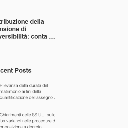
tribuzione della
Va assolto il padre
Not
nsione di
imprenditore in
giu
versibilità: conta la
bancarotta nel caso
pri
nvivenza più lunga
di omesso
nul
ass. Civ. sez. I ord.
mantenimento del
SS.
figlio minore (Ca
10/
cent Posts
Rilevanza della durata del
matrimonio ai fini della
quantificazione dell'assegno di
mantenimento (Cass. Civ. Sez.
I ord. 20507 24/07/2024)
Chiarimenti delle SS.UU. sullo
ius variandi nelle procedure di
opposizione a decreto