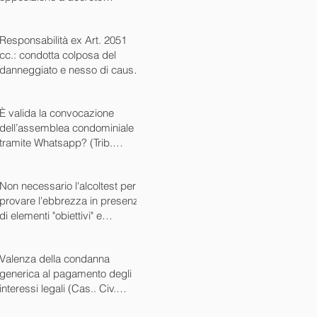
ingiuntivo (Cass. Civ. SS.UU.
sent. 26727 15/10/2024)
Responsabilità ex Art. 2051
cc.: condotta colposa del
danneggiato e nesso di causa
(Cass. Civ. sez. III ord. n.
24799 del 16/09/2024)
È valida la convocazione
dell’assemblea condominiale
tramite Whatsapp? (Trib.
Avellino sent. 1705 08/10/2024)
Non necessario l'alcoltest per
provare l'ebbrezza in presenza
di elementi "obiettivi" e
sintomatici (Cass. Pen. Sez. IV
sent. n. 20763 del 27/05/2024)
Valenza della condanna
generica al pagamento degli
interessi legali (Cas.. Civ.
SS.UU. sent. n. 12449