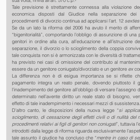
sua volta, rinvia all’art. 570 c.p.-
Tale previsione è strettamente connessa alla violazione degl
economica disposti dal Giudice nella separazione dei c
procedimenti di divorzio continua ad applicarsi l’art. 12 
sexties
Se da un lato la riforma del 2006 ha avuto il merito di afferma
“bigenitorialità”, comportando l’obbligo di assunzione di una p
genitori in ordine alla cura, all’educazione e all’istruzione de
separazione, il divorzio o lo scioglimento della coppia convivente
tale conquista non si è armonizzata con le diversità di trattam
ha previsto nei casi di omissione del contributo al mantenimen
essere da un genitore coniugato/divorziato e un genitore 
ex 
co
La differenza non è di esigua importanza se si riflette c
pagamento integra un reato penale, dovendo piuttosto il g
l’inadempimento del genitore all’obbligo di versare l’assegno 
determinato nell’avente diritto un reale stato di bisogno, v
effetto di tale inadempimento i necessari mezzi di sussistenza
D’altro canto, le disposizioni della nuova legge “
si applic
scioglimento, di cessazione degli effetti civili o di nullità del 
procedimenti relativi ai figli di genitori non coniugati
”, tuttavia l
introdotti dalla legge di riforma riguarda esclusivamente l’aspett
tale assunto il giudice ha concluso che “
mentre in caso di sep