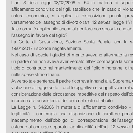
L'art. 3 della legge 08/02/2006 n. 54 in materia di separa
affidamento condiviso dei figli, stabilisce che, in caso di violaz
natura economica, si applica la disposizione penale prev
versamento dell’assegno di divorzio (art. 12 
sexies
, legge 1°/1
Tale norma è applicabile anche al genitore non sposato che a
l'assegno in favore del figlio?
La Corte di Cassazione, Sezione Sesta Penale, con la s
19/01/2017 risponde negativamente.
Nel caso di specie i giudici di merito avevano affermato la res
un padre che non aveva aver versato all’
ex
 compagna la somma
titolo di contributo nel mantenimento del figlio minorenne, olt
nelle spese straordinarie.
Avverso tale sentenza il padre ricorreva innanzi alla Suprema
violazione di legge sotto il profilo oggettivo e soggettivo in rel
considerazione delle circostanze impeditive del rispetto dell’obb
in ordine alla sussistenza del dolo nel reato attribuito.
La Legge n. 54/2006 in materia di affidamento condiviso – ri
legittimità - contempla una disposizione di carattere penal
inadempimento dell’obbligo di corresponsione dell’asseg
estende al coniuge separato l’applicabilità dell’art. 12 
sexies
, 