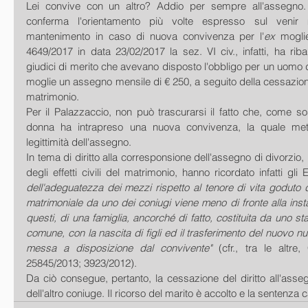
Lei convive con un altro? Addio per sempre all'assegno.
conferma l'orientamento più volte espresso sul venir m
mantenimento in caso di nuova convivenza per l'
ex
 moglie
4649/2017 in data 23/02/2017 la sez. VI civ., infatti, ha ribal
giudici di merito che avevano disposto l'obbligo per un uomo d
moglie un assegno mensile di € 250, a seguito della cessazione de
matrimonio.
Per il Palazzaccio, non può trascurarsi il fatto che, come sos
donna ha intrapreso una nuova convivenza, la quale mett
legittimità dell'assegno.
In tema di diritto alla corresponsione dell'assegno di divorzio,
degli effetti civili del matrimonio, hanno ricordato infatti gli E
dell'adeguatezza dei mezzi rispetto al tenore di vita goduto 
matrimoniale da uno dei coniugi viene meno di fronte alla insta
questi, di una famiglia, ancorché di fatto, costituita da uno stab
comune, con la nascita di figli ed il trasferimento del nuovo nu
messa a disposizione dal convivente"
 (cfr., tra le altre
25845/2013; 3923/2012).
Da ciò consegue, pertanto, la cessazione del diritto all'assegn
dell'altro coniuge. Il ricorso del marito è accolto e la sentenza 