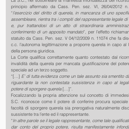
La S.C., nel sottolineare la manifesta infondatezza del ricorso
principio affermato da Cass. Pen. sez. VI, 26/04/2012 n
“
l’esercizio del diritto di querela, in mancanza di uno specific
assembleare, rientra tra i compiti del rappresentante legale di u
e, pur trattandosi di un atto di straordinaria amministrazi
conferimento di un apposito mandato
”, per l’effetto richiam
statuito da Cass. Pen. sez. V 04/12/2009 n. 11074 che fa disc
c.c. l’autonoma legittimazione a proporre querela in capo al 
della persona giuridica.
La Corte qualifica correttamente quanto contestato dal ricorr
invalidità della querela per mancata giustificazione del potere
speciale ad un terzo soggetto.
“[…] 
E’ di tutta evidenza come un tale assunto sia smentito d
riguardante la non contestata sussistenza in capo al legal
potere di sporgere querela 
[…]”.
Focalizzando la propria attenzione sul concetto di immedesi
S.C. riconosce come il potere di conferire procura speciale 
facoltà di sporgere querela sia prerogativa naturalmente dis
sussistente tra l’ente ed il rappresentante.
“
In altre parole se il legale rappresentante, come tale qualificat
dar conto del proprio potere, risulta manifestamente infonda