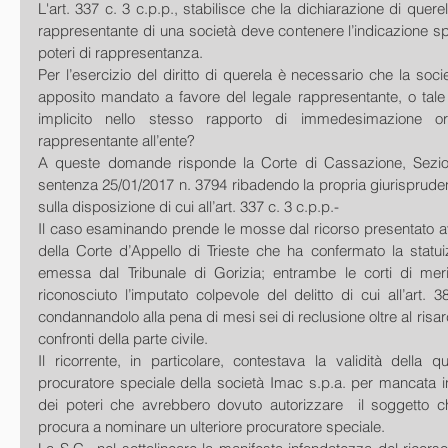
L'art. 337 c. 3 c.p.p., stabilisce che la dichiarazione di quere
rappresentante di una società deve contenere l’indicazione spec
poteri di rappresentanza.
Per l’esercizio del diritto di querela è necessario che la soci
apposito mandato a favore del legale rappresentante, o tale 
implicito nello stesso rapporto di immedesimazione or
rappresentante all’ente?
A queste domande risponde la Corte di Cassazione, Sezion
sentenza 25/01/2017 n. 3794 ribadendo la propria giurisprude
sulla disposizione di cui all’art. 337 c. 3 c.p.p.-
Il caso esaminando prende le mosse dal ricorso presentato a
della Corte d’Appello di Trieste che ha confermato la statui
emessa dal Tribunale di Gorizia; entrambe le corti di mer
riconosciuto l’imputato colpevole del delitto di cui all’art. 3
condannandolo alla pena di mesi sei di reclusione oltre al risa
confronti della parte civile.
Il ricorrente, in particolare, contestava la validità della q
procuratore speciale della società Imac s.p.a. per mancata in
dei poteri che avrebbero dovuto autorizzare  il soggetto ch
procura a nominare un ulteriore procuratore speciale.