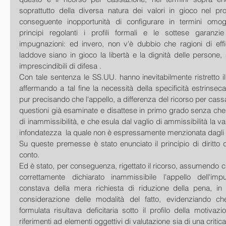
soprattutto della diversa natura dei valori in gioco nel pro
conseguente inopportunità di configurare in termini omogen
principi regolanti i profili formali e le sottese garanzie
impugnazioni: ed invero, non v'è dubbio che ragioni di eff
laddove siano in gioco la libertà e la dignità delle persone,
imprescindibili di difesa .
Con tale sentenza le SS.UU. hanno inevitabilmente ristretto il f
affermando a tal fine la necessità della specificità estrinseca
pur precisando che l'appello, a differenza del ricorso per cass
questioni già esaminate e disattese in primo grado senza che 
di inammissibilità, e che esula dal vaglio di ammissibilità la va
infondatezza  la quale non è espressamente menzionata dagli a
Su queste premesse è stato enunciato il principio di diritto d
conto.
Ed è stato, per conseguenza, rigettato il ricorso, assumendo c
correttamente dichiarato inammissibile l'appello dell'imp
constava della mera richiesta di riduzione della pena, in
considerazione delle modalità del fatto, evidenziando che
formulata risultava deficitaria sotto il profilo della motivaz
riferimenti ad elementi oggettivi di valutazione sia di una critica d