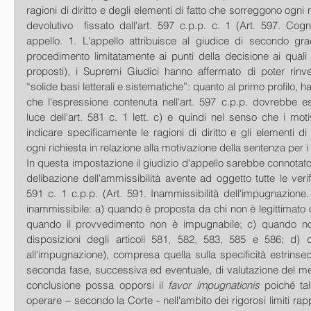
ragioni di diritto e degli elementi di fatto che sorreggono ogni ric
devolutivo  fissato dall'art. 597 c.p.p. c. 1 (Art. 597. Cogn
appello. 1. L'appello attribuisce al giudice di secondo gra
procedimento limitatamente ai punti della decisione ai quali si
proposti), i Supremi Giudici hanno affermato di poter rinven
“solide basi letterali e sistematiche”: quanto al primo profilo, ha
che l'espressione contenuta nell'art. 597 c.p.p. dovrebbe ess
luce dell'art. 581 c. 1 lett. c) e quindi nel senso che i mot
indicare specificamente le ragioni di diritto e gli elementi di
ogni richiesta in relazione alla motivazione della sentenza per i
In questa impostazione il giudizio d'appello sarebbe connotato
delibazione dell'ammissibilità avente ad oggetto tutte le verific
591 c. 1 c.p.p. (Art. 591. Inammissibilità dell'impugnazione
inammissibile: a) quando è proposta da chi non è legittimato o
quando il provvedimento non è impugnabile; c) quando no
disposizioni degli articoli 581, 582, 583, 585 e 586; d) 
all'impugnazione), compresa quella sulla specificità estrinsec
seconda fase, successiva ed eventuale, di valutazione del mer
conclusione possa opporsi il 
favor impugnationis
 poiché ta
operare – secondo la Corte - nell'ambito dei rigorosi limiti rapp