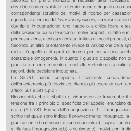
Secondo un primo indirizzo, il requisito della specificità 
dovrebbe essere valutato in termini meno stringenti e comunqu
corrispondente scrutinio dei motivi di ricorso per cassazion
riguardo al principio del 
favor impugnationis
, sia valorizzando l
due tipi di impugnazione: l'uno, l'appello, a critica libera, e te
della decisione cui si riferiscono i motivi proposti, in fatto e in diri
per cassazione, a critica vincolata, limitato ai motivi proposti, di
Secondo un altro orientamento invece la valutazione della speci
motivi d'appello e di quelli di ricorso per cassazione sare
sostanziale omogeneità, in quanto il giudizio d'appello non c
giudizio ma uno strumento di controllo vertente su specifici pu
ragioni, della decisione impugnata.
Le SS.UU. hanno composto il contrasto condividendo 
dell'orientamento più rigoristico, ritenuto più coerente con l'amb
articoli 581 e 591 c.p.p.-
Riconosciuto che il dibattito giurisprudenziale troverebbe il
tensione fra il principio di specificità dell'appello, enunciato dall
c.p.p. (Art. 581. Forma dell'impugnazione. 1. L'impugnazione
scritto nel quale sono indicati il provvedimento impugnato, la 
giudice che lo ha emesso, e sono enunciati: a) i capi o i punti de
si riferisce l'impugnazione; b) le richieste; c) i motivi, con l'indi