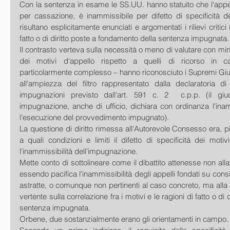
Con la sentenza in esame le SS.UU. hanno statuito che l'appello
per cassazione, è inammissibile per difetto di specificità d
risultano esplicitamente enunciati e argomentati i rilievi critici r
fatto o di diritto poste a fondamento della sentenza impugnata.
Il contrasto verteva sulla necessità o meno di valutare con minor
dei motivi d'appello rispetto a quelli di ricorso in c
particolarmente complesso – hanno riconosciuto i Supremi Giudi
all'ampiezza del filtro rappresentato dalla declaratoria di 
impugnazioni previsto dall'art. 591 c. 2  c.p.p. (il giud
impugnazione, anche di ufficio, dichiara con ordinanza l'inam
l'esecuzione del provvedimento impugnato).
La questione di diritto rimessa all'Autorevole Consesso era, p
a quali condizioni e limiti il difetto di specificità dei motiv
l'inammissibilità dell'impugnazione.
Mette conto di sottolineare come il dibattito attenesse non alla s
essendo pacifica l'inammissibilità degli appelli fondati su cons
astratte, o comunque non pertinenti al caso concreto, ma alla s
vertente sulla correlazione fra i motivi e le ragioni di fatto o di d
sentenza impugnata.
Orbene, due sostanzialmente erano gli orientamenti in campo.