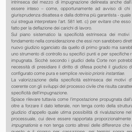
intrinseca del mezzo di impugnazione delineata anche dall'a
essere inteso – come, opportunamente ad avviso di chi scr
giurisprudenza disattesa e dalla dottrina più garantista - quale 
cui stregua interpretare l'art. 581 lett. c) per evitare che ess
fatto per la deflazione dei carichi di lavoro.
Sul piano sistematico la specificità estrinseca dei motivi 
fondamento nella considerazione che essi non sarebbero diretti 
nuovo giudizio sganciato da quello di primo grado ma sarebber
uno strumento di controllo su specifici punti e per specifiche r
impugnata. Sicchè secondo i giudici della Corte non potrebb
necessità di presidiare il diritto di difesa poiché il giudizio
configurato come pura e semplice 
revisio prioris instantiae
.
La valorizzazione della specificità estrinseca dei motivi d
coerente con gli sviluppi del processo civile che risulta caratter
specificità dell'impugnazione.
Spiace rilevare tuttavia come l'impostazione propugnata dall
oltre a forzare il dato letterale, non tenga conto della struttur
giudizio d'appello quale utima possibilità di rivalutazione nel
processuale, cui deve essere rapportata proporzionalmente l'
impugnationis
 e non tenga conto altresì delle differenze che r
questo e il ricorso per cassazione, nei termini sopra en