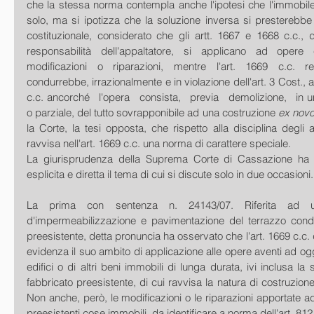
che la stessa norma contempla anche l'ipotesi che l'immobile r
solo, ma si ipotizza che la soluzione inversa si presterebbe a
costituzionale, considerato che gli artt. 1667 e 1668 c.c., de
responsabilità dell'appaltatore, si applicano ad opere 
modificazioni o riparazioni, mentre l'art. 1669 c.c. rest
condurrebbe, irrazionalmente e in violazione dell'art. 3 Cost., ad
c.c. ancorché   l'opera   consista,   previa   demolizione,   in u
o parziale, del tutto sovrapponibile ad una costruzione 
ex nov
la Corte, la tesi opposta, che rispetto alla disciplina degli a
ravvisa nell'art. 1669 c.c. una norma di carattere speciale.
La giurisprudenza della Suprema Corte di Cassazione ha af
esplicita e diretta il tema di cui si discute solo in due occasioni.
La prima con sentenza n. 24143/07. Riferita ad 
d'impermeabilizzazione e pavimentazione del terrazzo condom
preesistente, detta pronuncia ha osservato che l'art. 1669 c.c. 
evidenza il suo ambito di applicazione alle opere aventi ad ogg
edifici o di altri beni immobili di lunga durata, ivi inclusa la
fabbricato preesistente, di cui ravvisa la natura di costruzio
Non anche, però, le modificazioni o le riparazioni apportate ad 
preesistenti cose immobili, da identificare a norma dell'art. 812 