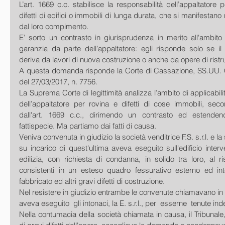
L’art. 1669 c.c. stabilisce la responsabilità dell’appaltatore p
difetti di edifici o immobili di lunga durata, che si manifestano 
dal loro compimento.
E’ sorto un contrasto in giurisprudenza in merito all'ambito 
garanzia da parte dell’appaltatore: egli risponde solo se il pe
deriva da lavori di nuova costruzione o anche da opere di ristr
A questa domanda risponde la Corte di Cassazione, SS.UU. Civ
del 27/03/2017, n. 7756.
La Suprema Corte di legittimità analizza l’ambito di applicabilit
dell’appaltatore per rovina e difetti di cose immobili, sec
dall'art. 1669 c.c., dirimendo un contrasto ed estendend
fattispecie. Ma partiamo dai fatti di causa.
Veniva convenuta in giudizio la società venditrice F.S. s.r.l. e la s
su incarico di quest'ultima aveva eseguito sull'edificio interven
edilizia, con richiesta di condanna, in solido tra loro, al r
consistenti in un esteso quadro fessurativo esterno ed inte
fabbricato ed altri gravi difetti di costruzione.
Nel resistere in giudizio entrambe le convenute chiamavano in c
aveva eseguito  gli intonaci, la E. s.r.l., per  esserne  tenute ind
Nella contumacia della società chiamata in causa, il Tribunale, 