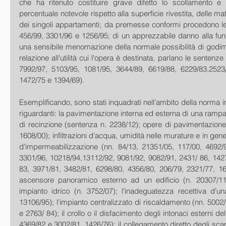
che ha ritenuto costituire grave difetto lo scollamento e l
percentuale notevole rispetto alla superficie rivestita, delle ma
dei singoli appartamenti; da premesse conformi procedono le 
456/99, 3301/96 e 1256/95; di un apprezzabile danno alla fun
una sensibile menomazione della normale possibilità di godime
relazione all'utilità cui l'opera è destinata, parlano le sentenze
7992/97, 5103/95, 1081/95, 3644/89, 6619/88, 6229/83,2523/
1472/75 e 1394/69).
Esemplificando, sono stati inquadrati nell'ambito della norma in o
riguardanti: la pavimentazione interna ed esterna di una rampa 
di recinzione (sentenza n. 2238/12); opere di pavimentazione e
1608/00); infiltrazioni d'acqua, umidità nelle murature e in gener
d'impermeabilizzazione (nn. 84/13, 21351/05, 117/00, 4692/9
3301/96, 10218/94,13112/92, 9081/92, 9082/91, 2431/ 86, 1427
83, 3971/81, 3482/81, 6298/80, 4356/80, 206/79, 2321/77, 16
ascensore panoramico esterno ad un edificio (n. 20307/11); 
impianto idrico (n. 3752/07); l'inadeguatezza recettiva d'un
13106/95); l'impianto centralizzato di riscaldamento (nn. 5002/
e 2763/ 84); il crollo o il disfacimento degli intonaci esterni dell
4369/82 e 3002/81, 1426/76); il collegamento diretto degli scar