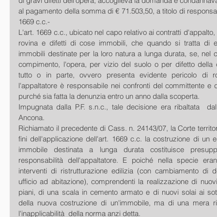
di gravi difetti dell'opera, accoglieva la domanda e condannava
al pagamento della somma di € 71.503,50, a titolo di responsab
1669 c.c.-
L'art. 1669 c.c., ubicato nel capo relativo ai contratti d'appalto,
rovina e difetti di cose immobili, che quando si tratta di ed
immobili destinate per la loro natura a lunga durata, se, nel c
compimento, l'opera, per vizio del suolo o per difetto della c
tutto o in parte, ovvero presenta evidente pericolo di rov
l'appaltatore è responsabile nei confronti del committente e d
purché sia fatta la denunzia entro un anno dalla scoperta.
Impugnata dalla P.F. s.n.c., tale decisione era ribaltata  dal
Ancona.
Richiamato il precedente di Cass. n. 24143/07, la Corte territo
fini dell'applicazione dell'art. 1669 c.c. la costruzione di un ed
immobile destinata a lunga durata costituisce presuppo
responsabilità dell'appaltatore. E poiché nella specie erano
interventi di ristrutturazione edilizia (con cambiamento di 
ufficio ad abitazione), comprendenti la realizzazione di nuovi
piani, di una scala in cemento armato e di nuovi solai ai sotto
della nuova costruzione di un'immobile, ma di una mera rist
l'inapplicabilità  della norma anzi detta.