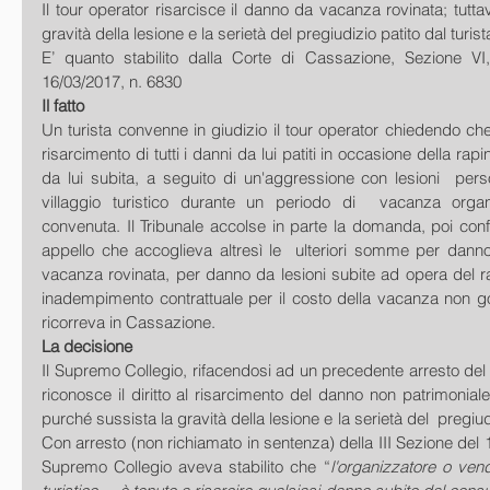
Il tour operator risarcisce il danno da vacanza rovinata; tutta
gravità della lesione e la serietà del pregiudizio patito dal turist
E’ quanto stabilito dalla Corte di Cassazione, Sezione VI,
16/03/2017, n. 6830
Il fatto
Un turista convenne in giudizio il tour operator chiedendo ch
risarcimento di tutti i danni da lui patiti in occasione della rapi
da lui subita, a seguito di un'aggressione con lesioni  persona
villaggio turistico durante un periodo di  vacanza organi
convenuta. Il Tribunale accolse in parte la domanda, poi conf
appello che accoglieva altresì le  ulteriori somme per danno
vacanza rovinata, per danno da lesioni subite ad opera del r
inadempimento contrattuale per il costo della vacanza non god
ricorreva in Cassazione.
La decisione
Il Supremo Collegio, rifacendosi ad un precedente arresto del 
riconosce il diritto al risarcimento del danno non patrimonial
purché sussista la gravità della lesione e la serietà del  pregiudiz
Con arresto (non richiamato in sentenza) della III Sezione del 1
Supremo Collegio aveva stabilito che “
l'organizzatore o vend