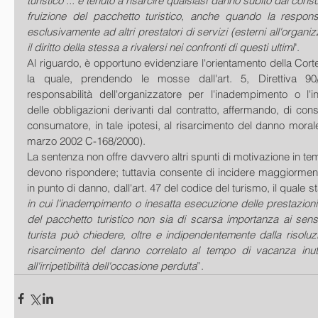
turistico ... è tenuto a risarcire qualsiasi danno subito dal cons
fruizione del pacchetto turistico, anche quando la responsab
esclusivamente ad altri prestatori di servizi (esterni all'organizz
il diritto della stessa a rivalersi nei confronti di questi ultimi
". 
Al riguardo, è opportuno evidenziare l'orientamento della Corte
la quale, prendendo le mosse dall'art. 5, Direttiva 90
responsabilità dell'organizzatore per l'inadempimento o l'
delle obbligazioni derivanti dal contratto, affermando, di conse
consumatore, in tale ipotesi, al risarcimento del danno moral
marzo 2002 C-168/2000).
La sentenza non offre davvero altri spunti di motivazione in te
devono rispondere; tuttavia consente di incidere maggiormente
in punto di danno, dall'art. 47 del codice del turismo, il quale s
in cui l'inadempimento o inesatta esecuzione delle prestazion
del pacchetto turistico non sia di scarsa importanza ai sensi d
turista può chiedere, oltre e indipendentemente dalla risoluzi
risarcimento del danno correlato al tempo di vacanza inut
all'irripetibilità dell'occasione perduta
”.