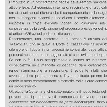
L'imputato in un procedimento penale deve sempre mantene
attivo e leale. Ad esempio, in tema di rescissione di giudicato
ormai unanime nel ritenere che il comportamento dell'indagat
non mantengono rapporti periodici con il proprio difensore d
un'ipotesi di colpa evidente idonea ad assumere rilev
conoscenza della celebrazione del processo preclusiva del rico
all'articolo 625 
ter
 del codice di rito penale.
Recentemente, una conferma in tal senso è arrivata dal
14862/2017, con la quale la Corte di cassazione ha ribadit
difensore di fiducia in un procedimento penale, deve attiv
personalmente per essere aggiornato circa lo sviluppo del pr
Se non lo fa, il suo atteggiamento è idoneo ad integrare 
colpevolezza nella mancata conoscenza della celebrazion
rende inammissibile la rescissione: è evidente infatti che 
avvocato della propria difesa e l'aver effettuato presso lo 
domicilio sono comportamenti sintomatici della sicura conosce
un procedimento.
Oltretutto, la Corte ha anche sottolineato che il nuovo testo dell
prevede che i predetti eventi preprocessuali devono riteners
conoscenza del procedimento da parte dell'indagato
", tanto