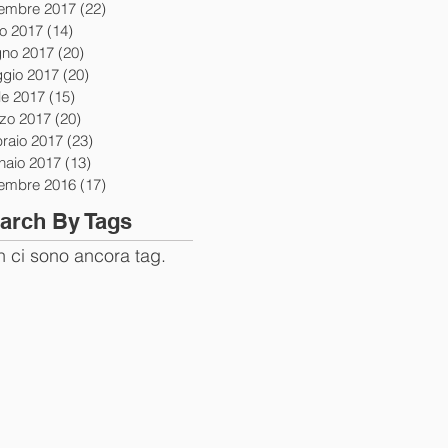
tembre 2017
(22)
22 post
io 2017
(14)
14 post
gno 2017
(20)
20 post
gio 2017
(20)
20 post
le 2017
(15)
15 post
zo 2017
(20)
20 post
braio 2017
(23)
23 post
naio 2017
(13)
13 post
tembre 2016
(17)
17 post
arch By Tags
 ci sono ancora tag.