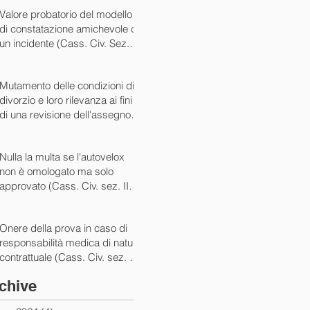
07/05/2024)
Valore probatorio del modello
di constatazione amichevole di
un incidente (Cass. Civ. Sez. III
ord. n. 15431 del 03/06/2024)
Mutamento delle condizioni di
divorzio e loro rilevanza ai fini
di una revisione dell'assegno
(Cass. Civ. Sez. I ord. n. 13175
del 14/05/2024)
Nulla la multa se l'autovelox
non è omologato ma solo
approvato (Cass. Civ. sez. II
ord. n. 10505/2024)
Onere della prova in caso di
responsabilità medica di natura
contrattuale (Cass. Civ. sez. III
ord. 5922 del 05/03/2024)
chive