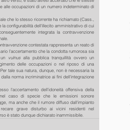
 altro verso, è stato altresì accertato che le stesse 
e alle occupazioni di un numero indeterminato di 
ale che lo stesso ricorrente ha richiamato (Cass., 
 configurabilità dell'illecito amministrativo di cui 
conseguentemente integrata la contravvenzione 
nale.
ontravvenzione contestata rappresenta un reato di 
ario l'accertamento che la condotta rumorosa sia 
 un 
vulnus 
alla pubblica tranquillità ovvero un 
lgimento delle occupazioni o nel riposo di una 
. Per tale sua natura, dunque, non è necessaria la 
alla norma incriminatrice ai fini dell'integrazione 
sso l'accertamento dell'idoneità offensiva della 
o nel caso di specie che le emissioni sonore 
legge, ma anche che il rumore diffuso dall'impianto 
ecare grave disturbo ai vicini residenti nel 
corso è stato dunque dichiarato inammissibile.