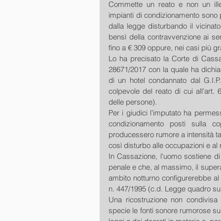
Commette un reato e non un illeci
impianti di condizionamento sono pa
dalla legge disturbando il vicinato. 
bensì della contravvenzione ai sen
fino a € 309 oppure, nei casi più gra
Lo ha precisato la Corte di Cassa
28671/2017 con la quale ha dichiar
di un hotel condannato dal G.I.
colpevole del reato di cui all'art.
delle persone).
Per i giudici l'imputato ha permes
condizionamento posti sulla cope
producessero rumore a intensità tal
così disturbo alle occupazioni e al
In Cassazione, l'uomo sostiene di
penale e che, al massimo, il superam
ambito notturno configurerebbe al più
n. 447/1995 (c.d. Legge quadro sul
Una ricostruzione non condivisa d
specie le fonti sonore rumorose super