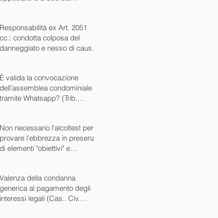
ingiuntivo (Cass. Civ. SS.UU.
sent. 26727 15/10/2024)
Responsabilità ex Art. 2051
cc.: condotta colposa del
danneggiato e nesso di causa
(Cass. Civ. sez. III ord. n.
24799 del 16/09/2024)
È valida la convocazione
dell’assemblea condominiale
tramite Whatsapp? (Trib.
Avellino sent. 1705 08/10/2024)
Non necessario l'alcoltest per
provare l'ebbrezza in presenza
di elementi "obiettivi" e
sintomatici (Cass. Pen. Sez. IV
sent. n. 20763 del 27/05/2024)
Valenza della condanna
generica al pagamento degli
interessi legali (Cas.. Civ.
SS.UU. sent. n. 12449