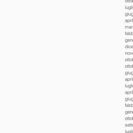
ott
lugl
giu
apri
mar
feb
gen
dic
nov
ott
ott
giu
apri
lugl
apri
giu
feb
gen
ott
set
lugl