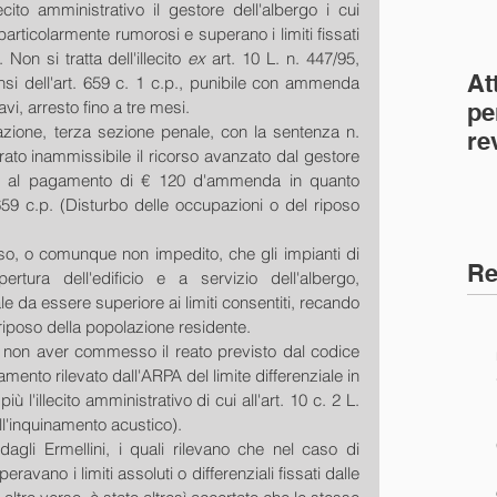
to amministrativo il gestore dell'albergo i cui 
rticolarmente rumorosi e superano i limiti fissati 
Non si tratta dell'illecito 
ex
 art. 10 L. n. 447/95, 
At
si dell'art. 659 c. 1 c.p., punibile con ammenda 
vi, arresto fino a tre mesi.
pe
zione, terza sezione penale, con la sentenza n. 
re
ato inammissibile il ricorso avanzato dal gestore 
co
P. al pagamento di € 120 d'ammenda in quanto 
(C
 659 c.p. (Disturbo delle occupazioni o del riposo 
so, o comunque non impedito, che gli impianti di 
Re
rtura dell'edificio e a servizio dell'albergo, 
e da essere superiore ai limiti consentiti, recando 
 riposo della popolazione residente.
 non aver commesso il reato previsto dal codice 
ento rilevato dall'ARPA del limite differenziale in 
 l'illecito amministrativo di cui all'art. 10 c. 2 L. 
l'inquinamento acustico).
agli Ermellini, i quali rilevano che nel caso di 
avano i limiti assoluti o differenziali fissati dalle 