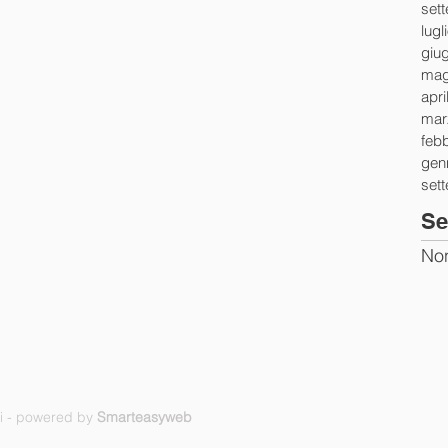
set
lugl
giu
mag
apri
mar
feb
gen
set
Se
Non
ti - powered by
Smarteasyweb