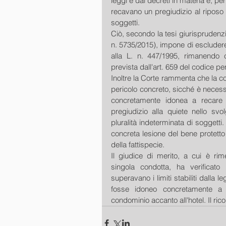
leggi e dai decreti in materia e, per
recavano un pregiudizio al riposo 
soggetti.
Ciò, secondo la tesi giurisprudenzi
n. 5735/2015), impone di escludere la
alla L. n. 447/1995, rimanendo 
prevista dall'art. 659 del codice pe
Inoltre la Corte rammenta che la c
pericolo concreto, sicché è necess
concretamente idonea a recare
pregiudizio alla quiete nello svo
pluralità indeterminata di soggetti
concreta lesione del bene protetto d
della fattispecie.
Il giudice di merito, a cui è rime
singola condotta, ha verificat
superavano i limiti stabiliti dalla 
fosse idoneo concretamente a r
condominio accanto all'hotel. Il ri