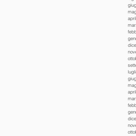
giu
mag
apri
mar
feb
gen
dic
nov
ott
set
lugl
giu
mag
apri
mar
feb
gen
dic
nov
ott