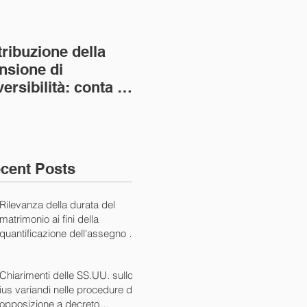
tribuzione della
Va assolto il padre
Not
nsione di
imprenditore in
giu
versibilità: conta la
bancarotta nel caso
pri
nvivenza più lunga
di omesso
nul
ass. Civ. sez. I ord.
mantenimento del
SS.
figlio minore (Ca
10/
cent Posts
Rilevanza della durata del
matrimonio ai fini della
quantificazione dell'assegno di
mantenimento (Cass. Civ. Sez.
I ord. 20507 24/07/2024)
Chiarimenti delle SS.UU. sullo
ius variandi nelle procedure di
opposizione a decreto