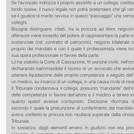
Se l'avvocato indirizza il proprio assistito a un collega, costit
fondo spese, il nuovo legale non potrà pretendere che gli venga
se il giudice di merito ravvisa in questo "passaggio" una sempl
colleghi. 
Bisogna distinguere, infatti, tra la procura 
ad litem
, negozio 
difensore viene investito del potere di rappresentare la parte in 
sostanziale (cd. contratto di patrocinio), negozio bilateral
proprio del mandato e con il quale il professionista viene inca
sua opera professionale in favore della parte.
Lo ha stabilito la Corte di Cassazione, III sezione civile, nell'o
dichiarando inammissibile il ricorso di un avvocato che aveva
ottenere liquidazione delle proprie competenze a seguito dell'
un medico, su incarico di un collega, in una causa civile di ris
Il Tribunale condannava il collega, presunto "mandante" dell'i
delle competenze in favore dell'attore e il medico a tenere i
quanto questi avesse corrisposto. Decisione riformata da
secondo il quale la presunzione di conferimento del mandato 
aveva conferito la procura non risultava superata dalla circo
Tribunale.
In sostanza, dagli elementi emersi in giudizio non era prova