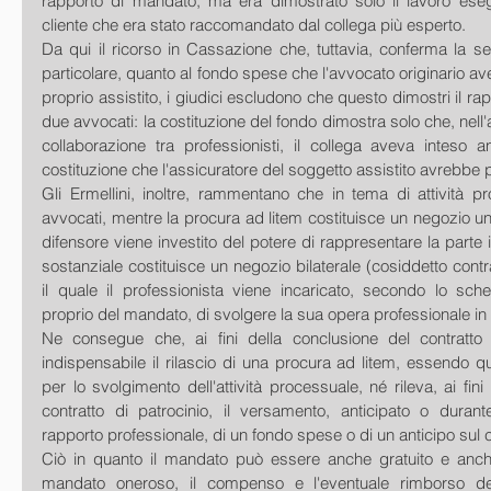
rapporto di mandato, ma era dimostrato solo il lavoro eseg
cliente che era stato raccomandato dal collega più esperto.
Da qui il ricorso in Cassazione che, tuttavia, conferma la s
particolare, quanto al fondo spese che l'avvocato originario av
proprio assistito, i giudici escludono che questo dimostri il rap
due avvocati: la costituzione del fondo dimostra solo che, nell'
collaborazione tra professionisti, il collega aveva inteso a
costituzione che l'assicuratore del soggetto assistito avrebbe 
Gli Ermellini, inoltre, rammentano che in tema di attività pr
avvocati, mentre la procura ad litem costituisce un negozio unila
difensore viene investito del potere di rappresentare la parte i
sostanziale costituisce un negozio bilaterale (cosiddetto contra
il quale il professionista viene incaricato, secondo lo sc
proprio del mandato, di svolgere la sua opera professionale in 
Ne consegue che, ai fini della conclusione del contratto 
indispensabile il rilascio di una procura ad litem, essendo q
per lo svolgimento dell'attività processuale, né rileva, ai fini
contratto di patrocinio, il versamento, anticipato o durant
rapporto professionale, di un fondo spese o di un anticipo su
Ciò in quanto il mandato può essere anche gratuito e anch
mandato oneroso, il compenso e l'eventuale rimborso de