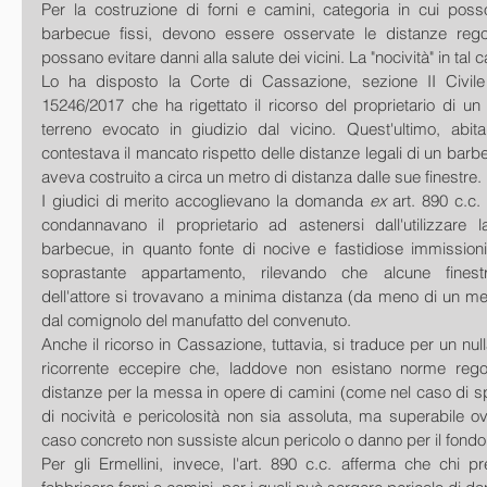
Per la costruzione di forni e camini, categoria in cui posso
barbecue fissi, devono essere osservate le distanze regol
possano evitare danni alla salute dei vicini. La "nocività" in tal c
Lo ha disposto la Corte di Cassazione, sezione II Civile
15246/2017 che ha rigettato il ricorso del proprietario di u
terreno evocato in giudizio dal vicino. Quest'ultimo, abit
contestava il mancato rispetto delle distanze legali di un barb
aveva costruito a circa un metro di distanza dalle sue finestre.
I giudici di merito accoglievano la domanda 
ex
 art. 890 c.c.
condannavano il proprietario ad astenersi dall'utilizzare 
barbecue, in quanto fonte di nocive e fastidiose immissioni
soprastante appartamento, rilevando che alcune finestr
dell'attore si trovavano a minima distanza (da meno di un met
dal comignolo del manufatto del convenuto.
Anche il ricorso in Cassazione, tuttavia, si traduce per un nulla d
ricorrente eccepire che, laddove non esistano norme regol
distanze per la messa in opere di camini (come nel caso di sp
di nocività e pericolosità non sia assoluta, ma superabile ov
caso concreto non sussiste alcun pericolo o danno per il fondo 
Per gli Ermellini, invece, l'art. 890 c.c. afferma che chi pr