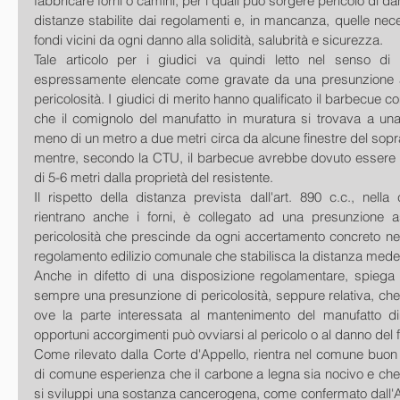
fabbricare forni o camini, per i quali può sorgere pericolo di da
distanze stabilite dai regolamenti e, in mancanza, quelle nece
fondi vicini da ogni danno alla solidità, salubrità e sicurezza.
Tale articolo per i giudici va quindi letto nel senso di 
espressamente elencate come gravate da una presunzione as
pericolosità. I giudici di merito hanno qualificato il barbecue co
che il comignolo del manufatto in muratura si trovava a un
meno di un metro a due metri circa da alcune finestre del sop
mentre, secondo la CTU, il barbecue avrebbe dovuto essere 
di 5-6 metri dalla proprietà del resistente.
Il rispetto della distanza prevista dall'art. 890 c.c., nella
rientrano anche i forni, è collegato ad una presunzione as
pericolosità che prescinde da ogni accertamento concreto nel 
regolamento edilizio comunale che stabilisca la distanza med
Anche in difetto di una disposizione regolamentare, spiega 
sempre una presunzione di pericolosità, seppure relativa, ch
ove la parte interessata al mantenimento del manufatto di
opportuni accorgimenti può ovviarsi al pericolo o al danno del 
Come rilevato dalla Corte d'Appello, rientra nel comune buon 
di comune esperienza che il carbone a legna sia nocivo e che, 
si sviluppi una sostanza cancerogena, come confermato dall'A