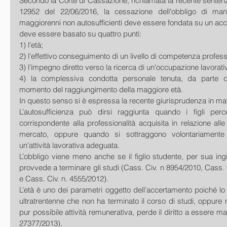
Secondo la Corte di Cassazione, richiamata la recente sentenza 
12952 del 22/06/2016, la cessazione dell'obbligo di mante
maggiorenni non autosufficienti deve essere fondata su un acce
deve essere basato su quattro punti:
1) l'età;
2) l'effettivo conseguimento di un livello di competenza profess
3) l'impegno diretto verso la ricerca di un'occupazione lavorati
4) la complessiva condotta personale tenuta, da parte dell
momento del raggiungimento della maggiore età.
In questo senso si è espressa la recente giurisprudenza in mat
L’autosufficienza può dirsi raggiunta quando i figli perc
corrispondente alla professionalità acquisita in relazione alle
mercato, oppure quando si sottraggono volontariamente 
un'attività lavorativa adeguata.
L’obbligo viene meno anche se il figlio studente, per sua ingiu
provvede a terminare gli studi (Cass. Civ. n 8954/2010, Cass. C
e Cass. Civ. n. 4555/2012).
L’età è uno dei parametri oggetto dell’accertamento poiché lo s
ultratrentenne che non ha terminato il corso di studi, oppure 
pur possibile attività remunerativa, perde il diritto a essere ma
27377/2013).