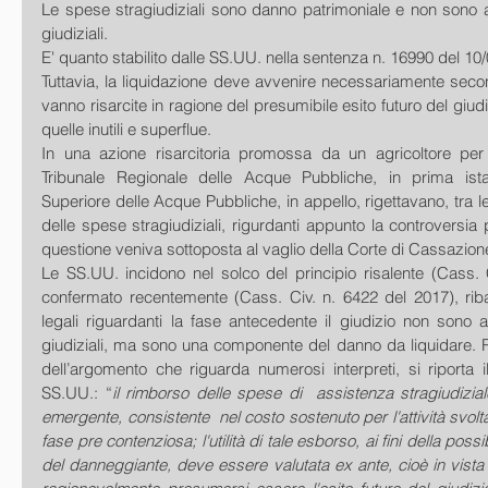
Le spese stragiudiziali sono danno patrimoniale e non sono as
giudiziali.
E' quanto stabilito dalle SS.UU. nella sentenza n. 16990 del 10
Tuttavia, la liquidazione deve avvenire necessariamente secondo
vanno risarcite in ragione del presumibile esito futuro del giudi
quelle inutili e superflue.
In una azione risarcitoria promossa da un agricoltore per da
Tribunale Regionale delle Acque Pubbliche, in prima istan
Superiore delle Acque Pubbliche, in appello, rigettavano, tra le a
delle spese stragiudiziali, rigurdanti appunto la controversia 
questione veniva sottoposta al vaglio della Corte di Cassazion
Le SS.UU. incidono nel solco del principio risalente (Cass. 
confermato recentemente (Cass. Civ. n. 6422 del 2017), ri
legali riguardanti la fase antecedente il giudizio non sono as
giudiziali, ma sono una componente del danno da liquidare. Ri
dell’argomento che riguarda numerosi interpreti, si riporta il 
SS.UU.: “
il rimborso delle spese di  assistenza stragiudizia
emergente, consistente  nel costo sostenuto per l'attività svolta
fase pre contenziosa; l'utilità di tale esborso, ai fini della possib
del danneggiante, deve essere valutata ex ante, cioè in vista 