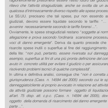
ragionevolmente presumersi essere l'esito futuro del giudizi
rilievo che l'attività stragiudiziale, anche se svolta da un
qualcosa d'intrinsecamente diverso rispetto alle spese process
Le SS.UU. precisano che tali spese, pur non essendo assi
giudiziali, devono essere liquidate secondo le tariffe: “
… l
avvenire  necessariamente secondo le tariffe forensi ..
.”.
Ovviamente, le spese stragiudiziali restano “
soggette ai norm
allegazione e prova secondo l'ordinaria  scansione processuale
voci di danno emergente
”. Deriva da quanto precede che 
risarcite spese inutili o superflue al fine del raggiungiment
della lite: “
non può, pertanto, essere riversata sul dannegg
esempio, superflua ai fini di una più pronta definizione del co
avuto in  concreto utilità per evitare il giudizio o per assicurar
risolvendo problemi tecnici di qualche complessità
”.
In ultima e definitiva analisi, consegue che “
non è corretta a
giurisprudenza (Cass. n. 14594 del 2005) secondo cui le spe
danneggiato/cliente al proprio avvocato in relazione ad attività 
da attività giudiziale possono formare  oggetto di liquidazio
all'art. 75 disp. att. c.p.c. (Cass. n. 14594 del 2005), do
oggetto  della domanda di risarcimento del danno emergente nei 
parte ...
”. 